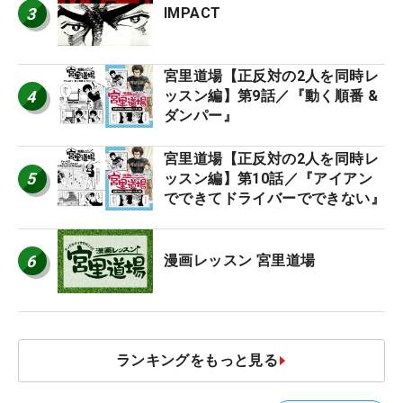
3
IMPACT
宮里道場【正反対の2人を同時レ
4
ッスン編】第9話／『動く順番 &
ダンパー』
宮里道場【正反対の2人を同時レ
5
ッスン編】第10話／『アイアン
でできてドライバーでできない』
6
漫画レッスン 宮里道場
ランキングをもっと見る