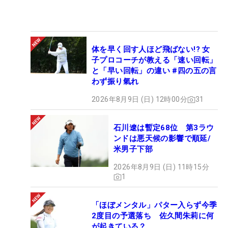
体を早く回す人ほど飛ばない!? 女
子プロコーチが教える「速い回転」
と「早い回転」の違い #四の五の言
わず振り氣れ
2026年8月9日 (日) 12時00分
31
石川遼は暫定68位 第3ラウ
ンドは悪天候の影響で順延/
米男子下部
2026年8月9日 (日) 11時15分
1
「ほぼメンタル」パター入らず今季
2度目の予選落ち 佐久間朱莉に何
が起きている？