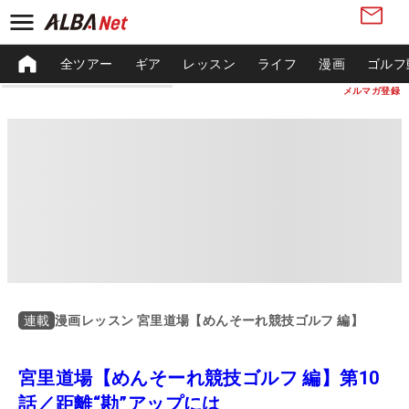
全ツアー
ギア
レッスン
ライフ
漫画
ゴルフ
メルマガ登録
漫画レッスン 宮里道場【めんそーれ競技ゴルフ 編】
連載
宮里道場【めんそーれ競技ゴルフ 編】第10
話／距離“勘”アップには