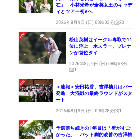
在」 小林光希が全英女王のキャデ
ィとツアー初Vへ
2026年8月9日 (日) 08時03分
20
松山英樹はイーグル奪取で11
位に浮上 ホスラー、ブレナ
ンが首位タイ
2026年8月9日 (日) 08時53分
1
＜速報＞安田祐香、吉澤柚月はパー
発進 大混戦の最終ラウンドがスタ
ート
2026年8月9日 (日) 09時28分
1
予選落ち続きの1年目は「壁がすご
かった」 パット劇的改善の吉澤柚