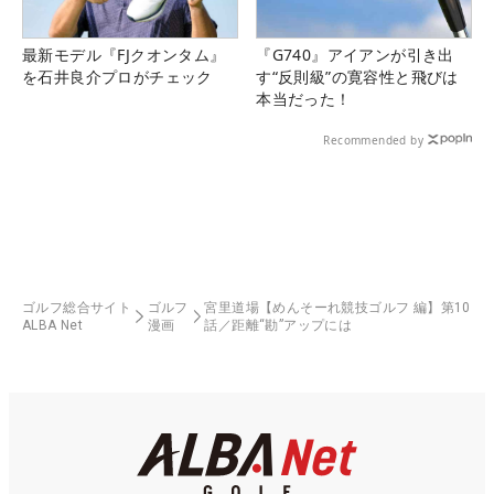
最新モデル『FJクオンタム』
『G740』アイアンが引き出
を石井良介プロがチェック
す“反則級”の寛容性と飛びは
本当だった！
Recommended by
ゴルフ総合サイト
ゴルフ
宮里道場【めんそーれ競技ゴルフ 編】第10
ALBA Net
漫画
話／距離“勘”アップには