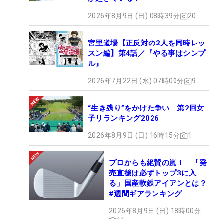
2026年8月9日 (日) 08時39分
20
宮里道場【正反対の2人を同時レッ
スン編】第4話／『やる事はシンプ
ル』
2026年7月22日 (水) 07時00分
9
“生き残り”をかけた争い 第2回女
子リランキング2026
2026年8月9日 (日) 16時15分
1
プロからも絶賛の嵐！ 「発
売直後は必ずトップ3に入
る」国産軟鉄アイアンとは？
#週間ギアランキング
2026年8月9日 (日) 18時00分