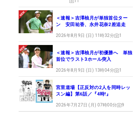
11
＜速報＞吉澤柚月が単独首位ター
ン 安田祐香、永井花奈2差追走
2026年8月9日 (日) 11時32分
1
＜速報＞吉澤柚月が初優勝へ 単独
首位でラスト3ホール突入
2026年8月9日 (日) 13時04分
1
宮里道場【正反対の2人を同時レッ
スン編】第6話／『4時!』
2026年7月27日 (月) 07時00分
9