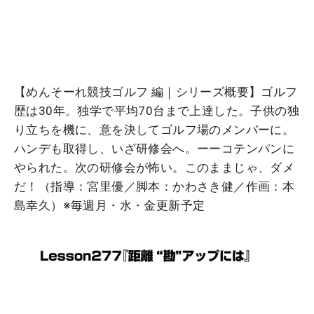
【めんそーれ競技ゴルフ 編｜シリーズ概要】ゴルフ
歴は30年。独学で平均70台まで上達した。子供の独
り立ちを機に、意を決してゴルフ場のメンバーに。
ハンデも取得し、いざ研修会へ。ーーコテンパンに
やられた。次の研修会が怖い。このままじゃ、ダメ
だ！（指導：宮里優／脚本：かわさき健／作画：本
島幸久）※毎週月・水・金更新予定