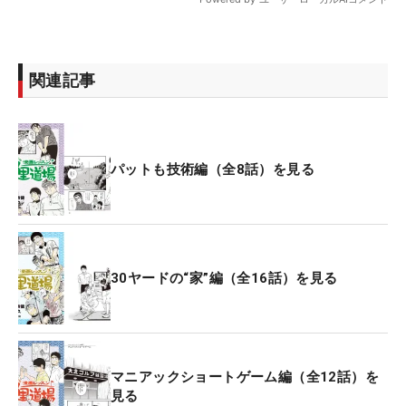
関連記事
パットも技術編（全8話）を見る
30ヤードの“家”編（全16話）を見る
マニアックショートゲーム編（全12話）を
見る