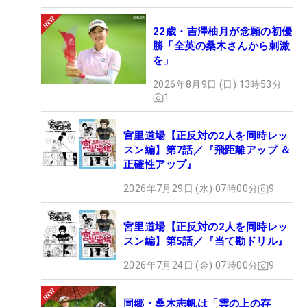
22歳・吉澤柚月が念願の初優
勝「全英の桑木さんから刺激
を」
2026年8月9日 (日) 13時53分
1
宮里道場【正反対の2人を同時レッ
スン編】第7話／『飛距離アップ ＆
正確性アップ』
2026年7月29日 (水) 07時00分
9
宮里道場【正反対の2人を同時レッ
スン編】第5話／『当て勘ドリル』
2026年7月24日 (金) 07時00分
9
同郷・桑木志帆は「雲の上の存