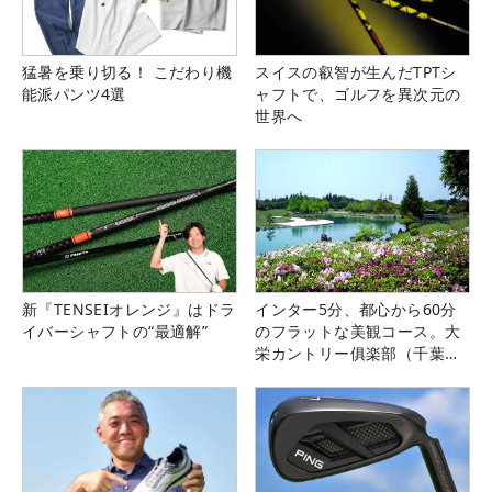
猛暑を乗り切る！ こだわり機
スイスの叡智が生んだTPTシ
能派パンツ4選
ャフトで、ゴルフを異次元の
世界へ
新『TENSEIオレンジ』はドラ
インター5分、都心から60分
イバーシャフトの“最適解”
のフラットな美観コース。大
栄カントリー俱楽部（千葉
県）