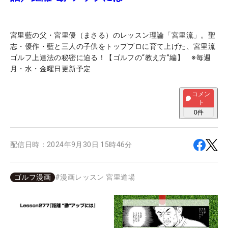
宮里藍の父・宮里優（まさる）のレッスン理論「宮里流」。聖
志・優作・藍と三人の子供をトッププロに育て上げた、宮里流
ゴルフ上達法の秘密に迫る！【ゴルフの“教え方”編】 ※毎週
月・水・金曜日更新予定
コメン
ト
0
件
配信日時：
2024年9月30日 15時46分
ゴルフ漫画
#
漫画レッスン 宮里道場