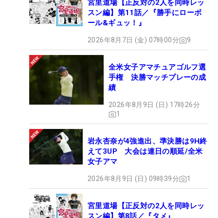
宮里道場【正反対の2人を同時レッ
スン編】第11話／『勝手にローボ
ール&ギュッ！』
2026年8月7日 (金) 07時00分
9
全米女子アマチュアゴルフ選
手権 決勝マッチプレーの成
績
2026年8月9日 (日) 17時26分
1
岩永杏奈が4強進出、準決勝は9H終
えて3UP 大会は連日の順延/全米
女子アマ
2026年8月9日 (日) 09時39分
1
宮里道場【正反対の2人を同時レッ
スン編】第8話／『タメ』