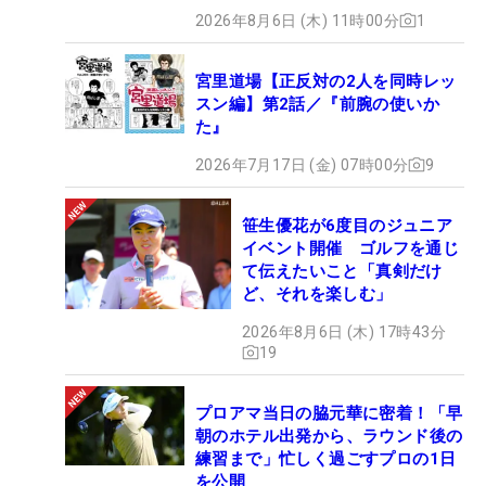
2026年8月6日 (木) 11時00分
1
宮里道場【正反対の2人を同時レッ
スン編】第2話／『前腕の使いか
た』
2026年7月17日 (金) 07時00分
9
笹生優花が6度目のジュニア
イベント開催 ゴルフを通じ
て伝えたいこと「真剣だけ
ど、それを楽しむ」
2026年8月6日 (木) 17時43分
19
プロアマ当日の脇元華に密着！「早
朝のホテル出発から、ラウンド後の
練習まで」忙しく過ごすプロの1日
を公開