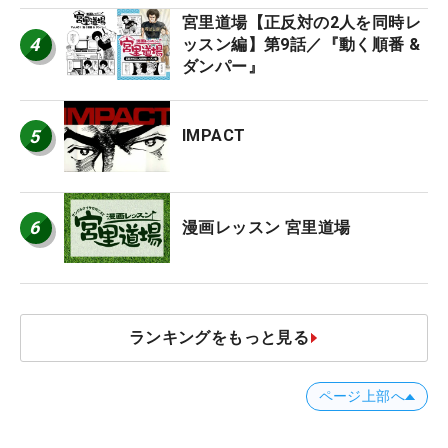
宮里道場【正反対の2人を同時レ
4
ッスン編】第9話／『動く順番 &
ダンパー』
5
IMPACT
6
漫画レッスン 宮里道場
ランキングをもっと見る
ページ上部へ