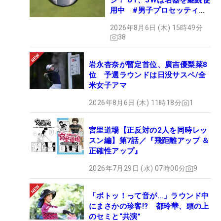
ジ！ UT、5Wは名器を継続使
用中 #男子プロセッティン
グ
2026年8月6日 (木) 15時49分
38
岩永杏奈が暫定首位、廣吉優梨菜8
位 予選ラウンドは日没サスペ/全
米女子アマ
2026年8月6日 (木) 11時18分
1
宮里道場【正反対の2人を同時レッ
スン編】第7話／『飛距離アップ ＆
正確性アップ』
2026年7月29日 (水) 07時00分
9
「ボトッ！って音が…」ラウンド中
にまさかの珍客!? 都玲華、頭の上
のセミと“共演”