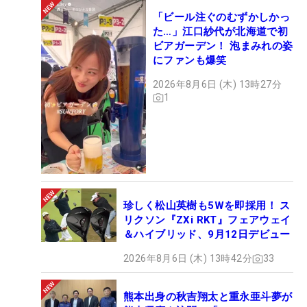
「ビール注ぐのむずかしかっ
た…」江口紗代が北海道で初
ビアガーデン！ 泡まみれの姿
にファンも爆笑
2026年8月6日 (木) 13時27分
1
珍しく松山英樹も5Wを即採用！ ス
リクソン『ZXi RKT』フェアウェイ
＆ハイブリッド、9月12日デビュー
2026年8月6日 (木) 13時42分
33
熊本出身の秋吉翔太と重永亜斗夢が