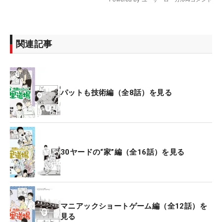
関連記事
パットも技術編（全8話）を見る
30ヤードの“家”編（全16話）を見る
マニアックショートゲーム編（全12話）を
見る