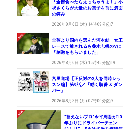
「全部食べたら太っちゃうよ！」小
祝さくらが大量のお菓子を前に満面
の笑み
2026年8月6日 (木) 14時09分
7
全英より国内を選んだ河本結 女王
レースで離されるも桑木志帆のVに
「刺激をもらいました」
2026年8月6日 (木) 15時45分
19
宮里道場【正反対の2人を同時レッ
スン編】第9話／『動く順番 & ダン
パー』
2026年8月3日 (月) 07時00分
9
“替えないプロ”今平周吾が10
年ぶりにドライバーチェン