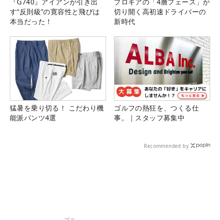
『G740』アイアンが引き出
プロギアの「4層フェース」が
す“反則級”の寛容性と飛びは
切り開く高初速ドライバーの
本当だった！
新時代
猛暑を乗り切る！ こだわり機
ゴルフの熱狂を、つくる仕
能派パンツ4選
事。｜スタッフ募集中
Recommended by
ゴル