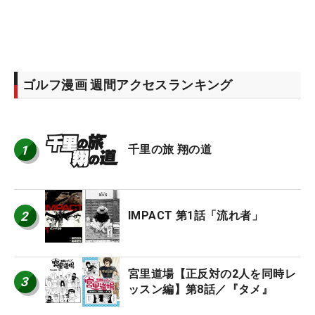
ゴルフ漫画 週間アクセスランキング
1
千里の旅 翔の道
2
IMPACT 第1話「流れ者」
宮里道場【正反対の2人を同時レ
3
ッスン編】第8話／『タメ』