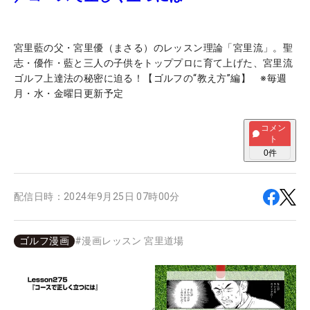
宮里藍の父・宮里優（まさる）のレッスン理論「宮里流」。聖
志・優作・藍と三人の子供をトッププロに育て上げた、宮里流
ゴルフ上達法の秘密に迫る！【ゴルフの“教え方”編】 ※毎週
月・水・金曜日更新予定
コメン
ト
0
件
配信日時：
2024年9月25日 07時00分
ゴルフ漫画
#
漫画レッスン 宮里道場