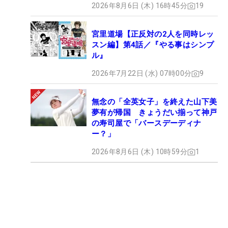
2026年8月6日 (木) 16時45分
19
宮里道場【正反対の2人を同時レッ
スン編】第4話／『やる事はシンプ
ル』
2026年7月22日 (水) 07時00分
9
無念の「全英女子」を終えた山下美
夢有が帰国 きょうだい揃って神戸
の寿司屋で「バースデーディナ
ー？」
2026年8月6日 (木) 10時59分
1