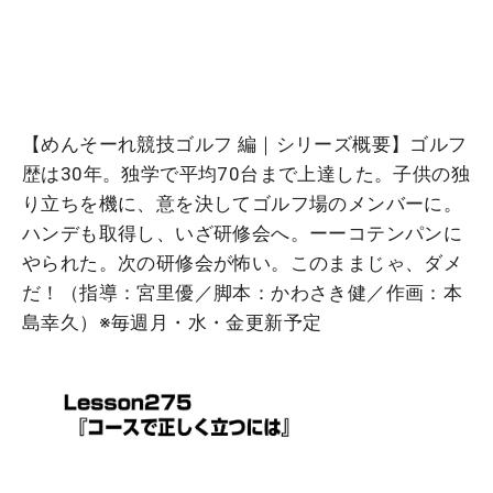
【めんそーれ競技ゴルフ 編｜シリーズ概要】ゴルフ
歴は30年。独学で平均70台まで上達した。子供の独
り立ちを機に、意を決してゴルフ場のメンバーに。
ハンデも取得し、いざ研修会へ。ーーコテンパンに
やられた。次の研修会が怖い。このままじゃ、ダメ
だ！（指導：宮里優／脚本：かわさき健／作画：本
島幸久）※毎週月・水・金更新予定