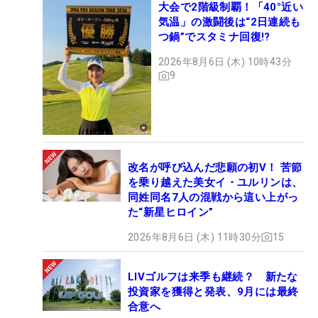
大会で2階級制覇！「40°近い
気温」の激闘後は“2日連続も
つ鍋”でスタミナ回復!?
2026年8月6日 (木) 10時43分
9
改名が呼び込んだ悲願の初V！ 苦節
を乗り越えた美女イ・ユルリンは、
同姓同名7人の混戦から這い上がっ
た“新星ヒロイン”
2026年8月6日 (木) 11時30分
15
LIVゴルフは来季も継続？ 新たな
投資家を獲得と発表、9月には最終
合意へ