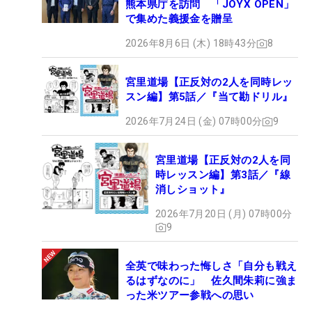
熊本県庁を訪問 「JOYX OPEN」
で集めた義援金を贈呈
2026年8月6日 (木) 18時43分
8
宮里道場【正反対の2人を同時レッ
スン編】第5話／『当て勘ドリル』
2026年7月24日 (金) 07時00分
9
宮里道場【正反対の2人を同
時レッスン編】第3話／『線
消しショット』
2026年7月20日 (月) 07時00分
9
全英で味わった悔しさ「自分も戦え
るはずなのに」 佐久間朱莉に強ま
った米ツアー参戦への思い