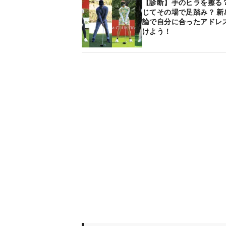
【診断】手のヒラを擦る？
じてその場で足踏み？ 新
論で自分に合ったアドレ
けよう！