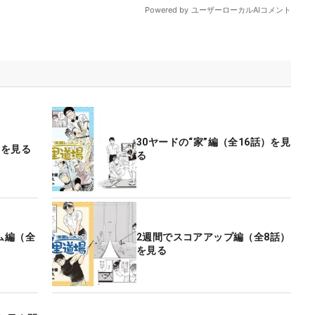
30ヤードの“家”編（全16話）を見
）を見る
る
ム編（全
2週間でスコアアップ編（全8話）
を見る