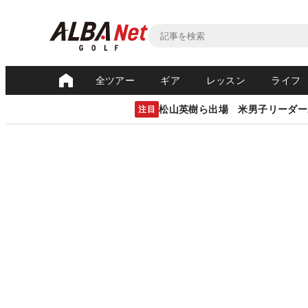
全ツアー
ギア
レッスン
ライフ
松山英樹ら出場 米男子リーダー
注目