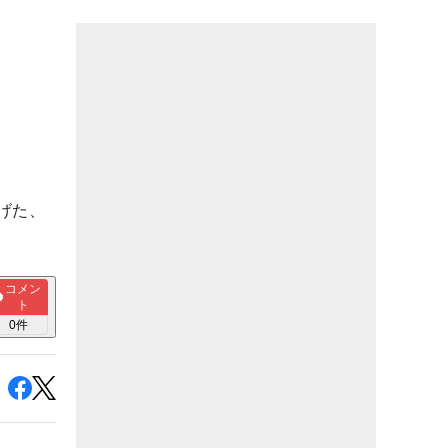
げた、
コメン
ト
0
件