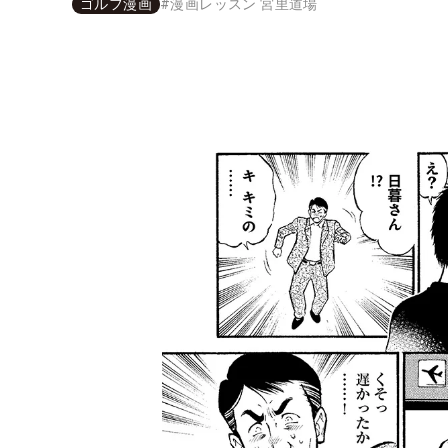
ゴルフ漫画
#
漫画レッスン 宮里道場