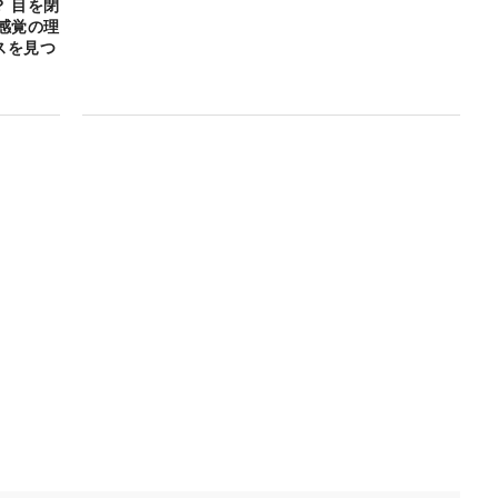
 目を閉
感覚の理
スを見つ