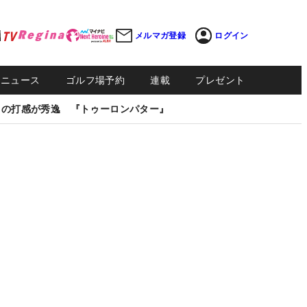
メルマガ登録
ログイン
Sニュース
ゴルフ場予約
連載
プレゼント
しの打感が秀逸 『トゥーロンパター』