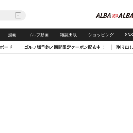
漫画
ゴルフ動画
雑誌出版
ショッピング
SN
ボード
ゴルフ場予約／期間限定クーポン配布中！
削り出