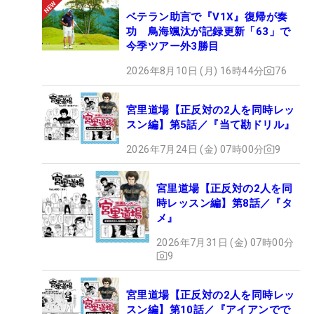
ベテラン助言で『V1X』復帰が奏
功 鳥海颯汰が記録更新「63」で
今季ツアー外3勝目
2026年8月10日 (月) 16時44分
76
宮里道場【正反対の2人を同時レッ
スン編】第5話／『当て勘ドリル』
2026年7月24日 (金) 07時00分
9
宮里道場【正反対の2人を同
時レッスン編】第8話／『タ
メ』
2026年7月31日 (金) 07時00分
9
宮里道場【正反対の2人を同時レッ
スン編】第10話／『アイアンでで