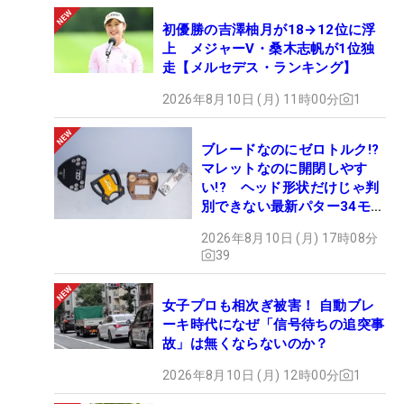
初優勝の吉澤柚月が18→12位に浮
上 メジャーV・桑木志帆が1位独
走【メルセデス・ランキング】
2026年8月10日 (月) 11時00分
1
ブレードなのにゼロトルク!?
マレットなのに開閉しやす
い!? ヘッド形状だけじゃ判
別できない最新パター34モデ
ルの性能早見表を作ってみた
2026年8月10日 (月) 17時08分
#ギアカタログ2026
39
女子プロも相次ぎ被害！ 自動ブレ
ーキ時代になぜ「信号待ちの追突事
故」は無くならないのか？
2026年8月10日 (月) 12時00分
1