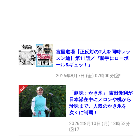
宮里道場【正反対の2人を同時レッ
スン編】第11話／『勝手にローボ
ール&ギュッ！』
2026年8月7日 (金) 07時00分
9
「趣味：かき氷」 吉田優利が
日本滞在中にメロンや桃から
珍味まで、人気のかき氷を
次々に制覇！
2026年8月10日 (月) 13時53分
17