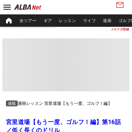
全ツアー
ギア
レッスン
ライフ
漫画
ゴルフ
メルマガ登録
漫画レッスン 宮里道場【もう一度、ゴルフ！編】
連載
宮里道場【もう一度、ゴルフ！編】第16話
／低く長くのドリル