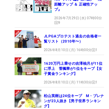
距離アップ ＆ 正確性アッ
プ』
2026年7月29日 (水) 07時00分
9
JLPGAプロテスト過去の合格者一
覧リスト（2010年〜）
2026年8月10日 (月) 16時00分
1
1620万円上乗せの吉澤柚月が11位
に浮上 菅楓華が1位をキープ【女
子賞金ランキング】
2026年8月10日 (月) 11時30分
1
松山英樹は24位キープ M・ブレナ
ンが23人抜き【男子世界ランキン
グ】