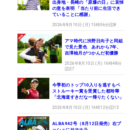
出身地・長崎の「原爆の日」に哀悼
の意を表明 「当たり前に生活でき
ていることに感謝」
2026年8月10日 (月) 15時56分
8
アマ時代に渋野日向子と同組
で見た景色 あれから7年、
吉澤柚月がつかんだ初優勝
2026年8月10日 (月) 16時48分
27
今季初のトップ10入りを逃すもベ
ストルーキー賞を受賞した都玲華
「北海道すきだなー帰りたくない」
2026年8月10日 (月) 16時12分
13
ALBA942号（8月12日発売）右プ
ッシュにサヨナラ