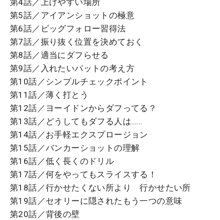
第4話／上げやすい場所
第5話／アイアンショットの極意
第6話／ビッグフォロー習得法
第7話／振り抜く位置を決めておく
第8話／適当にダフらせる
第9話／入れたいパットの考え方
第10話／シンプルチェックポイント
第11話／薄く打とう
第12話／ヨーイドンからダフってる？
第13話／どうしてもダフる人は……
第14話／お手軽エクスプロージョン
第15話／バンカーショットの理解
第16話／低く長くのドリル
第17話／何をやってもスライスする！
第18話／行かせたくない所より 行かせたい所
第19話／セオリーに隠されたもう一つの意味
第20話／背後の壁