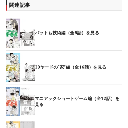
関連記事
パットも技術編（全8話）を見る
30ヤードの“家”編（全16話）を見る
マニアックショートゲーム編（全12話）を
見る