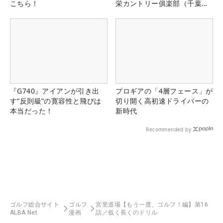
こちら！
栄カントリー俱楽部（千葉
県）
『G740』アイアンが引き出
プロギアの「4層フェース」が
す“反則級”の寛容性と飛びは
切り開く高初速ドライバーの
本当だった！
新時代
Recommended by
ゴルフ総合サイト
ゴルフ
宮里道場【もう一度、ゴルフ！編】第16
ALBA Net
漫画
話／低く長くのドリル