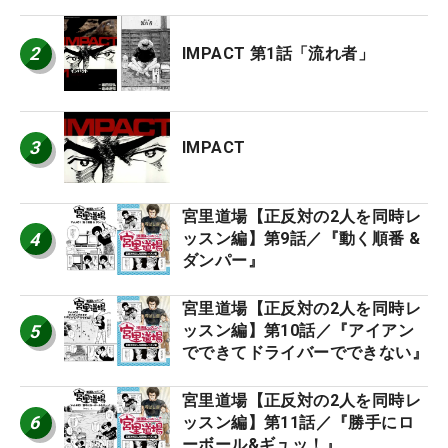
2
IMPACT 第1話「流れ者」
3
IMPACT
宮里道場【正反対の2人を同時レ
4
ッスン編】第9話／『動く順番 &
ダンパー』
宮里道場【正反対の2人を同時レ
5
ッスン編】第10話／『アイアン
でできてドライバーでできない』
宮里道場【正反対の2人を同時レ
6
ッスン編】第11話／『勝手にロ
ーボール&ギュッ！』