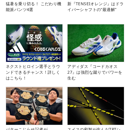
猛暑を乗り切る！ こだわり機
新『TENSEIオレンジ』はドラ
能派パンツ4選
イバーシャフトの“最適解”
ネクストヒロイン選手とラウ
アディダス『コードカオス
ンドできるチャンス！詳しく
27』は強烈な蹴りでパワーを
はこちら！
生む
パターこじらせ記者が
スイスの叡智が生んだTPTシ