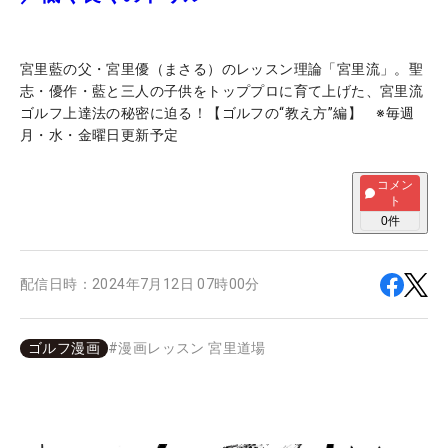
宮里藍の父・宮里優（まさる）のレッスン理論「宮里流」。聖
志・優作・藍と三人の子供をトッププロに育て上げた、宮里流
ゴルフ上達法の秘密に迫る！【ゴルフの“教え方”編】 ※毎週
月・水・金曜日更新予定
コメン
ト
0
件
配信日時：
2024年7月12日 07時00分
ゴルフ漫画
#
漫画レッスン 宮里道場