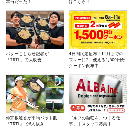
本当だった！
はこちら！
パターこじらせ記者が
4日間限定配布！11月までの
「TRTL」で大改善
プレーに2回使える1,500円分
クーポン配布中！
仲宗根澄香が平均パット数
ゴルフの熱狂を、つくる仕
『TRTL』で6人抜き！
事。｜スタッフ募集中