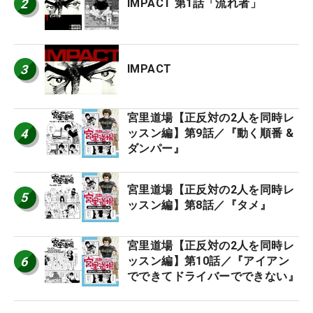
2
IMPACT 第1話「流れ者」
3
IMPACT
宮里道場【正反対の2人を同時レ
4
ッスン編】第9話／『動く順番 &
ダンパー』
宮里道場【正反対の2人を同時レ
5
ッスン編】第8話／『タメ』
宮里道場【正反対の2人を同時レ
6
ッスン編】第10話／『アイアン
でできてドライバーでできない』