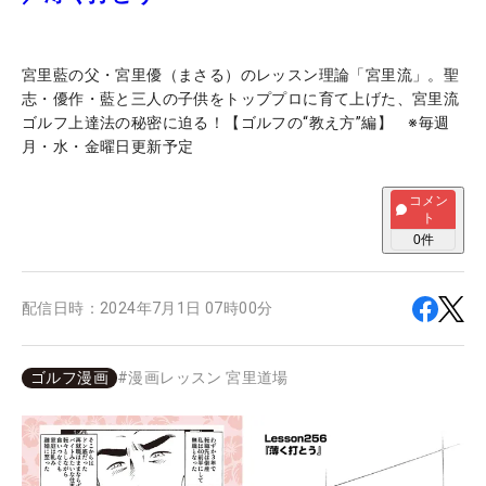
宮里藍の父・宮里優（まさる）のレッスン理論「宮里流」。聖
志・優作・藍と三人の子供をトッププロに育て上げた、宮里流
ゴルフ上達法の秘密に迫る！【ゴルフの“教え方”編】 ※毎週
月・水・金曜日更新予定
コメン
ト
0
件
配信日時：
2024年7月1日 07時00分
ゴルフ漫画
#
漫画レッスン 宮里道場