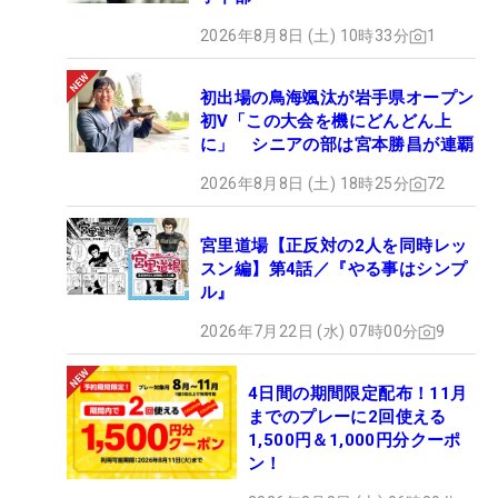
2026年8月8日 (土) 10時33分
1
初出場の鳥海颯汰が岩手県オープン
初V「この大会を機にどんどん上
に」 シニアの部は宮本勝昌が連覇
2026年8月8日 (土) 18時25分
72
宮里道場【正反対の2人を同時レッ
スン編】第4話／『やる事はシンプ
ル』
2026年7月22日 (水) 07時00分
9
4日間の期間限定配布！11月
までのプレーに2回使える
1,500円＆1,000円分クーポ
ン！