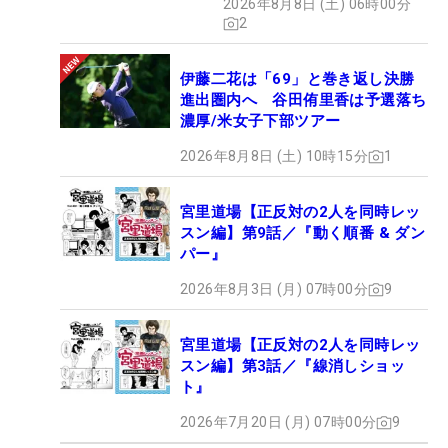
2026年8月8日 (土) 06時00分
2
伊藤二花は「69」と巻き返し決勝
進出圏内へ 谷田侑里香は予選落ち
濃厚/米女子下部ツアー
2026年8月8日 (土) 10時15分
1
宮里道場【正反対の2人を同時レッ
スン編】第9話／『動く順番 & ダン
パー』
2026年8月3日 (月) 07時00分
9
宮里道場【正反対の2人を同時レッ
スン編】第3話／『線消しショッ
ト』
2026年7月20日 (月) 07時00分
9