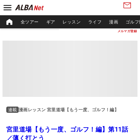
全ツアー
ギア
レッスン
ライフ
漫画
ゴルフ
メルマガ登録
漫画レッスン 宮里道場【もう一度、ゴルフ！編】
連載
宮里道場【もう一度、ゴルフ！編】第11話
／薄く打とう