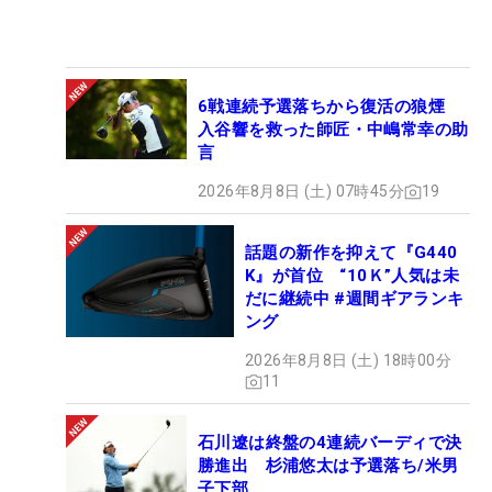
6戦連続予選落ちから復活の狼煙
入谷響を救った師匠・中嶋常幸の助
言
2026年8月8日 (土) 07時45分
19
話題の新作を抑えて『G440
K』が首位 “10Ｋ”人気は未
だに継続中 #週間ギアランキ
ング
2026年8月8日 (土) 18時00分
11
石川遼は終盤の4連続バーディで決
勝進出 杉浦悠太は予選落ち/米男
子下部