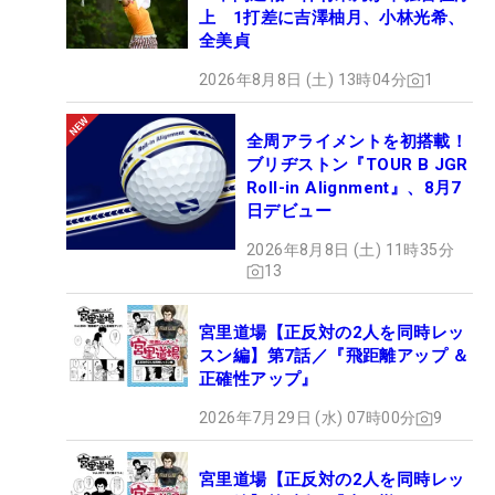
上 1打差に吉澤柚月、小林光希、
全美貞
2026年8月8日 (土) 13時04分
1
全周アライメントを初搭載！
ブリヂストン『TOUR B JGR
Roll-in Alignment』、8月7
日デビュー
2026年8月8日 (土) 11時35分
13
宮里道場【正反対の2人を同時レッ
スン編】第7話／『飛距離アップ ＆
正確性アップ』
2026年7月29日 (水) 07時00分
9
宮里道場【正反対の2人を同時レッ