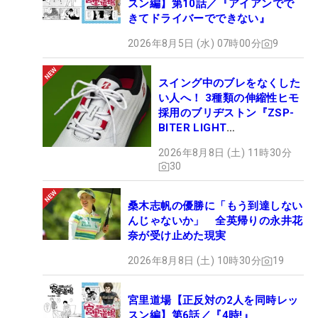
スン編】第10話／『アイアンでで
きてドライバーでできない』
2026年8月5日 (水) 07時00分
9
スイング中のブレをなくした
い人へ！ 3種類の伸縮性ヒモ
採用のブリヂストン『ZSP-
BITER LIGHT
MAGICLACE』、8月8日デビ
2026年8月8日 (土) 11時30分
ュー
30
桑木志帆の優勝に「もう到達しない
んじゃないか」 全英帰りの永井花
奈が受け止めた現実
2026年8月8日 (土) 10時30分
19
宮里道場【正反対の2人を同時レッ
スン編】第6話／『4時!』