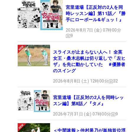
宮里道場【正反対の2人を同
時レッスン編】第11話／『勝
手にローボール&ギュッ！』
2026年8月7日 (金) 07時00分
9
スライスが止まらない人へ！ 全英
女王・桑木志帆は切り返しで「左ヒ
ザ」を先に動かしていた #優勝者
のスイング
2026年8月8日 (土) 12時00分
32
宮里道場【正反対の2人を同時レッ
スン編】第8話／『タメ』
2026年7月31日 (金) 07時00分
9
＜中間速報＞仲村果乃が単独首位浮