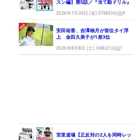
スン編】第5話／『当て勘ドリル』
2026年7月24日 (金) 07時00分
9
安田祐香、吉澤柚月が首位タイ浮
上 金田久美子が1差3位
2026年8月8日 (土) 16時21分
1
宮里道場【正反対の2人を同時レッ