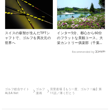
スイスの叡智が生んだTPTシ
インター5分、都心から60分
ャフトで、ゴルフを異次元の
のフラットな美観コース。大
世界へ
栄カントリー俱楽部（千葉
県）
Recommended by
ゴルフ総合サイト
ゴルフ
宮里道場【もう一度、ゴルフ！編】第
ALBA Net
漫画
11話／薄く打とう