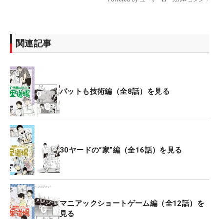
関連記事
パットも技術編（全8話）を見る
30ヤードの“家”編（全16話）を見る
マニアックショートゲーム編（全12話）を
見る