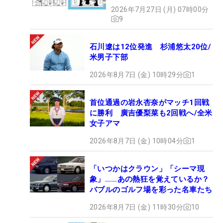
2026年7月27日 (月) 07時00分
9
石川遼は12位発進 杉浦悠太20位/
米男子下部
2026年8月7日 (金) 10時29分
1
首位通過の岩永杏奈がマッチ1回戦
に勝利 廣吉優梨菜も2回戦へ/全米
女子アマ
2026年8月7日 (金) 10時04分
1
「いつかはクラウン」「シーマ現
象」……あの熱狂を覚えているか？
バブルのゴルフ場を彩った名車たち
2026年8月7日 (金) 11時30分
10