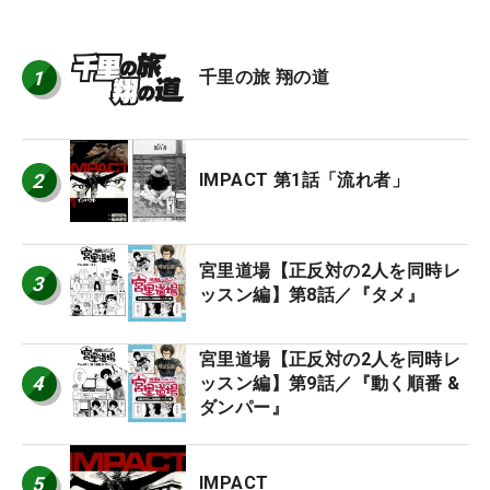
1
千里の旅 翔の道
2
IMPACT 第1話「流れ者」
宮里道場【正反対の2人を同時レ
3
ッスン編】第8話／『タメ』
宮里道場【正反対の2人を同時レ
4
ッスン編】第9話／『動く順番 &
ダンパー』
5
IMPACT