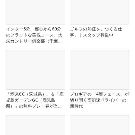
インター5分、都心から60分
ゴルフの熱狂を、つくる仕
のフラットな美観コース。大
事。｜スタッフ募集中
栄カントリー俱楽部（千葉
県）
「潮来CC（茨城県）」＆「鹿
プロギアの「4層フェース」が
児島ガーデンGC（鹿児島
切り開く高初速ドライバーの
県）」の無料プレー券が当た
新時代
る！！