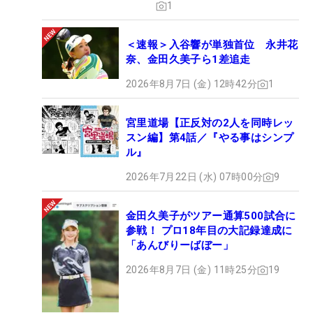
1
＜速報＞入谷響が単独首位 永井花
奈、金田久美子ら1差追走
2026年8月7日 (金) 12時42分
1
宮里道場【正反対の2人を同時レッ
スン編】第4話／『やる事はシンプ
ル』
2026年7月22日 (水) 07時00分
9
金田久美子がツアー通算500試合に
参戦！ プロ18年目の大記録達成に
「あんびりーばぼー」
2026年8月7日 (金) 11時25分
19