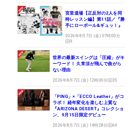
宮里道場【正反対の2人を同
時レッスン編】第11話／『勝
手にローボール&ギュッ！』
2026年8月7日 (金) 07時00分
9
世界の最新スイングは「圧縮」がキ
ーワード！ 久常涼が飛んで曲がら
ない理由
2026年8月7日 (金) 12時00分
35
「PING」×「ECCO Leather」がコ
ラボ！ 経年変化を楽しむ上質な
『ARIZONA DESERT』コレクショ
ン、9月15日限定デビュー
2026年8月7日 (金) 14時28分
64