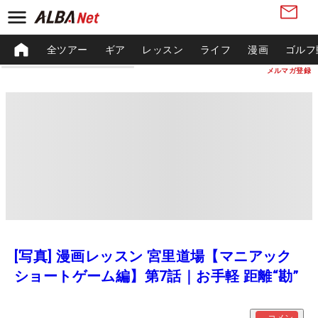
全ツアー
ギア
レッスン
ライフ
漫画
ゴルフ
メルマガ登録
[写真] 漫画レッスン 宮里道場【マニアック
ショートゲーム編】第7話｜お手軽 距離“勘”