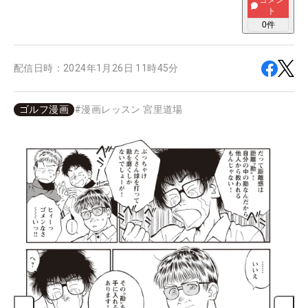
コメン
ト
0
件
配信日時：
2024年1月26日 11時45分
ゴルフ漫画
#
漫画レッスン 宮里道場