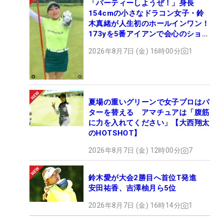
「パーティーしようぜ！」身長
154cmの小さなドラコン女子・鈴
木真緒が人生初のホールインワン！
173yを5番アイアンで会心のショッ
ト
2026年8月7日 (金) 16時00分
1
夏場の重いグリーンで女子プロはパ
ターを替える アマチュアは「腹筋
に力を入れてください」【大西翔太
のHOTSHOT】
2026年8月7日 (金) 12時00分
7
鈴木愛が大会2勝目へ首位T発進
安田祐香、吉澤柚月ら5位
2026年8月7日 (金) 16時14分
1