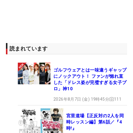
読まれています
ゴルフウェアとは一味違うギャップ
にノックアウト！ ファンが惚れ直
した「ドレス姿が完璧すぎる女子プ
ロ」神10
2026年8月7日 (金) 19時45分
111
宮里道場【正反対の2人を同
時レッスン編】第6話／『4
時!』