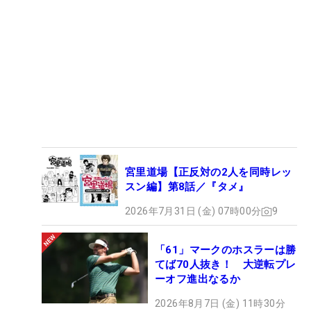
宮里道場【正反対の2人を同時レッ
スン編】第8話／『タメ』
2026年7月31日 (金) 07時00分
9
「61」マークのホスラーは勝
てば70人抜き！ 大逆転プレ
ーオフ進出なるか
2026年8月7日 (金) 11時30分