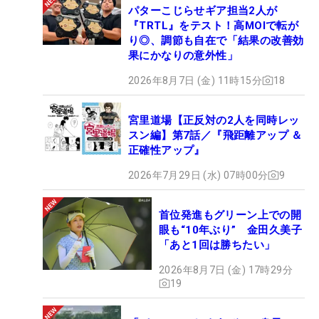
パターこじらせギア担当2人が
『TRTL』をテスト！高MOIで転が
り◎、調節も自在で「結果の改善効
果にかなりの意外性」
2026年8月7日 (金) 11時15分
18
宮里道場【正反対の2人を同時レッ
スン編】第7話／『飛距離アップ ＆
正確性アップ』
2026年7月29日 (水) 07時00分
9
首位発進もグリーン上での開
眼も“10年ぶり” 金田久美子
「あと1回は勝ちたい」
2026年8月7日 (金) 17時29分
19