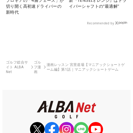
プロギアの「4層フェース」が
新『TENSEIオレンジ』はドラ
切り開く高初速ドライバーの
イバーシャフトの“最適解”
新時代
Recommended by
ゴルフ総合サ
ゴル
漫画レッスン 宮里道場【マニアックショートゲ
イト ALBA
フ漫
ーム編】第1話｜マニアックショートゲーム
Net
画