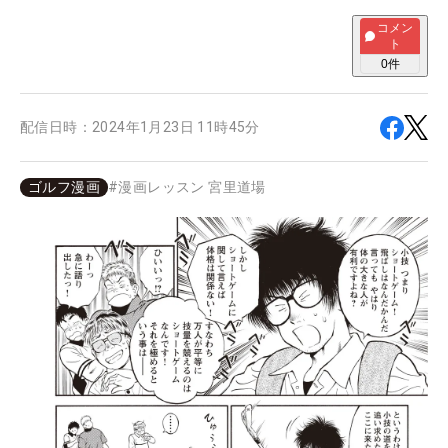
コメン
ト
0
件
配信日時：
2024年1月23日 11時45分
ゴルフ漫画
#
漫画レッスン 宮里道場