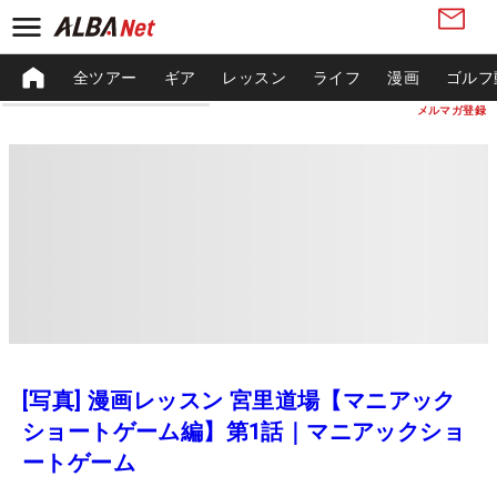
全ツアー
ギア
レッスン
ライフ
漫画
ゴルフ
メルマガ登録
[写真] 漫画レッスン 宮里道場【マニアック
ショートゲーム編】第1話｜マニアックショ
ートゲーム