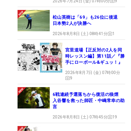
2026年7月24日 (金) 07時00分
9
松山英樹は「69」も26位に後退
日本勢2人が決勝へ
2026年8月8日 (土) 08時41分
1
宮里道場【正反対の2人を同
時レッスン編】第11話／『勝
手にローボール&ギュッ！』
2026年8月7日 (金) 07時00分
9
6戦連続予選落ちから復活の狼煙
入谷響を救った師匠・中嶋常幸の助
言
2026年8月8日 (土) 07時45分
19