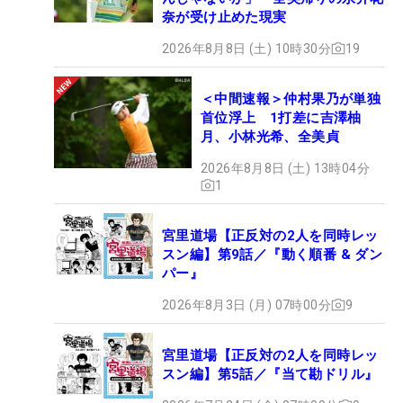
奈が受け止めた現実
2026年8月8日 (土) 10時30分
19
＜中間速報＞仲村果乃が単独
首位浮上 1打差に吉澤柚
月、小林光希、全美貞
2026年8月8日 (土) 13時04分
1
宮里道場【正反対の2人を同時レッ
スン編】第9話／『動く順番 & ダン
パー』
2026年8月3日 (月) 07時00分
9
宮里道場【正反対の2人を同時レッ
スン編】第5話／『当て勘ドリル』