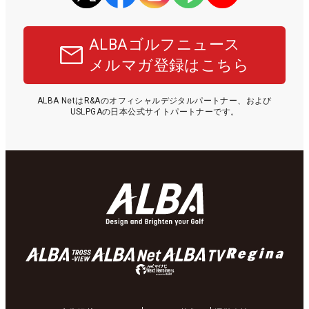
ALBAゴルフニュース
メルマガ登録はこちら
ALBA NetはR&Aのオフィシャルデジタルパートナー、および
USLPGAの日本公式サイトパートナーです。