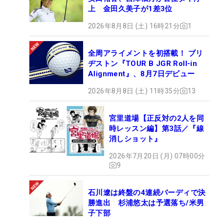
上 金田久美子が1差3位
2026年8月8日 (土) 16時21分
1
全周アライメントを初搭載！ ブリ
ヂストン『TOUR B JGR Roll-in
Alignment』、8月7日デビュー
2026年8月8日 (土) 11時35分
13
宮里道場【正反対の2人を同
時レッスン編】第3話／『線
消しショット』
2026年7月20日 (月) 07時00分
9
石川遼は終盤の4連続バーディで決
勝進出 杉浦悠太は予選落ち/米男
子下部