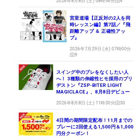
2026年8月8日 (土) 08時56分
4
宮里道場【正反対の2人を同
時レッスン編】第7話／『飛
距離アップ ＆ 正確性アッ
プ』
2026年7月29日 (水) 07時00分
9
スイング中のブレをなくしたい人
へ！ 3種類の伸縮性ヒモ採用のブリ
ヂストン『ZSP-BITER LIGHT
MAGICLACE』、8月8日デビュー
2026年8月8日 (土) 11時30分
30
4日間の期間限定配布！11月までの
プレーに2回使える1,500円＆1,000
円分クーポン！