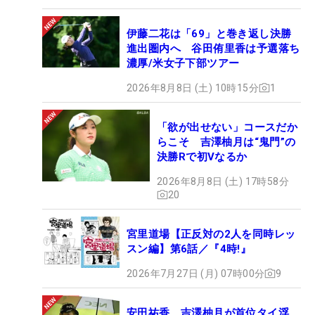
伊藤二花は「69」と巻き返し決勝
進出圏内へ 谷田侑里香は予選落ち
濃厚/米女子下部ツアー
2026年8月8日 (土) 10時15分
1
「欲が出せない」コースだか
らこそ 吉澤柚月は“鬼門”の
決勝Rで初Vなるか
2026年8月8日 (土) 17時58分
20
宮里道場【正反対の2人を同時レッ
スン編】第6話／『4時!』
2026年7月27日 (月) 07時00分
9
安田祐香、吉澤柚月が首位タイ浮