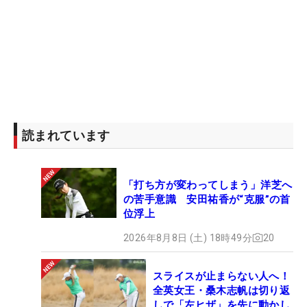
読まれています
「打ち方が変わってしまう」洋芝へ
の苦手意識 安田祐香が“克服”の首
位浮上
2026年8月8日 (土) 18時49分
20
スライスが止まらない人へ！
全英女王・桑木志帆は切り返
しで「左ヒザ」を先に動かし