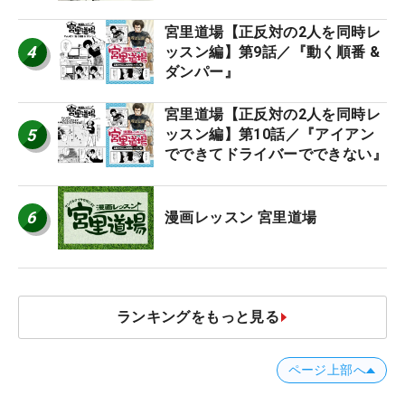
宮里道場【正反対の2人を同時レ
4
ッスン編】第9話／『動く順番 &
ダンパー』
宮里道場【正反対の2人を同時レ
5
ッスン編】第10話／『アイアン
でできてドライバーでできない』
6
漫画レッスン 宮里道場
ランキングをもっと見る
ページ上部へ