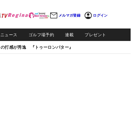
メルマガ登録
ログイン
Sニュース
ゴルフ場予約
連載
プレゼント
しの打感が秀逸 『トゥーロンパター』