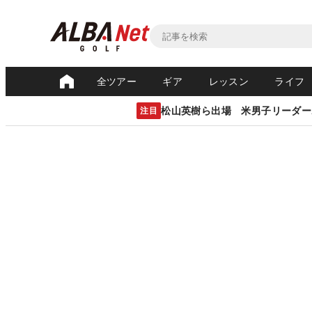
全ツアー
ギア
レッスン
ライフ
松山英樹ら出場 米男子リーダー
注目