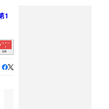
第1
コメン
ト
0
件