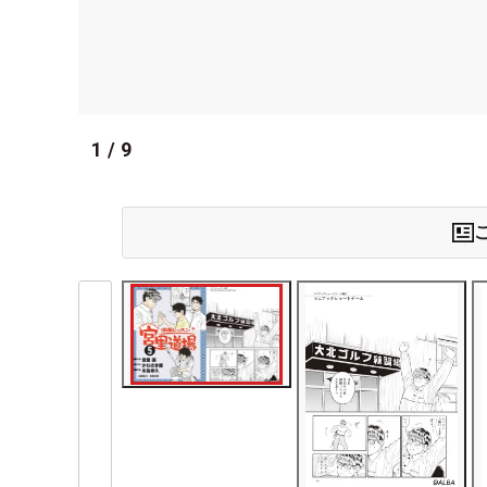
1
/
9