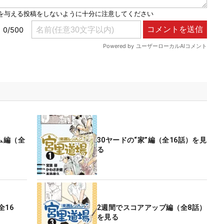
ム編（全
30ヤードの“家”編（全16話）を見
る
全16
2週間でスコアアップ編（全8話）
を見る