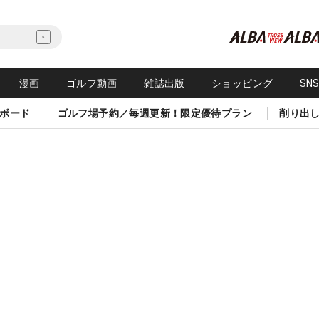
漫画
ゴルフ動画
雑誌出版
ショッピング
SN
ボード
ゴルフ場予約／毎週更新！限定優待プラン
削り出