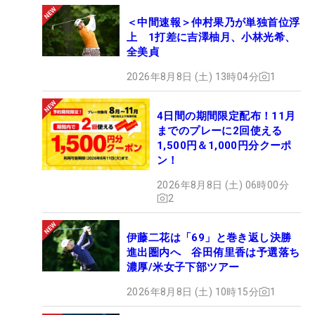
＜中間速報＞仲村果乃が単独首位浮
上 1打差に吉澤柚月、小林光希、
全美貞
2026年8月8日 (土) 13時04分
1
4日間の期間限定配布！11月
までのプレーに2回使える
1,500円＆1,000円分クーポ
ン！
2026年8月8日 (土) 06時00分
2
伊藤二花は「69」と巻き返し決勝
進出圏内へ 谷田侑里香は予選落ち
濃厚/米女子下部ツアー
2026年8月8日 (土) 10時15分
1