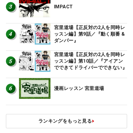
3
IMPACT
宮里道場【正反対の2人を同時レ
4
ッスン編】第9話／『動く順番 &
ダンパー』
宮里道場【正反対の2人を同時レ
5
ッスン編】第10話／『アイアン
でできてドライバーでできない』
6
漫画レッスン 宮里道場
ランキングをもっと見る