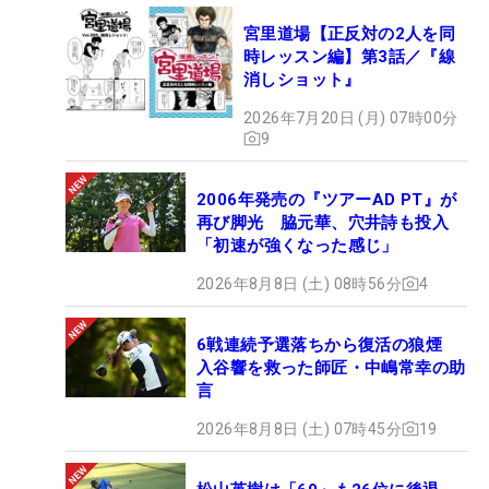
宮里道場【正反対の2人を同
時レッスン編】第3話／『線
消しショット』
2026年7月20日 (月) 07時00分
9
2006年発売の『ツアーAD PT』が
再び脚光 脇元華、穴井詩も投入
「初速が強くなった感じ」
2026年8月8日 (土) 08時56分
4
6戦連続予選落ちから復活の狼煙
入谷響を救った師匠・中嶋常幸の助
言
2026年8月8日 (土) 07時45分
19