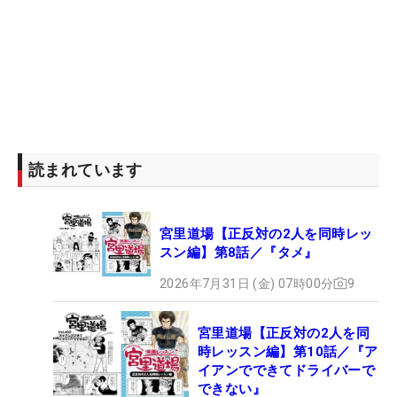
読まれています
宮里道場【正反対の2人を同時レッ
スン編】第8話／『タメ』
2026年7月31日 (金) 07時00分
9
宮里道場【正反対の2人を同
時レッスン編】第10話／『ア
イアンでできてドライバーで
できない』