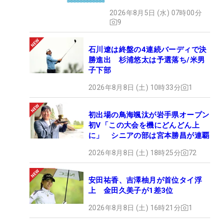
2026年8月5日 (水) 07時00分
9
石川遼は終盤の4連続バーディで決
勝進出 杉浦悠太は予選落ち/米男
子下部
2026年8月8日 (土) 10時33分
1
初出場の鳥海颯汰が岩手県オープン
初V「この大会を機にどんどん上
に」 シニアの部は宮本勝昌が連覇
2026年8月8日 (土) 18時25分
72
安田祐香、吉澤柚月が首位タイ浮
上 金田久美子が1差3位
2026年8月8日 (土) 16時21分
1