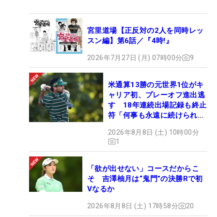
宮里道場【正反対の2人を同時レッ
スン編】第6話／『4時!』
2026年7月27日 (月) 07時00分
9
米通算13勝の元世界1位がキ
ャリア初、プレーオフ進出逃
す 18年連続出場記録も終止
符「何事も永遠に続けられな
い」
2026年8月8日 (土) 10時00分
1
「欲が出せない」コースだからこ
そ 吉澤柚月は“鬼門”の決勝Rで初
Vなるか
2026年8月8日 (土) 17時58分
20