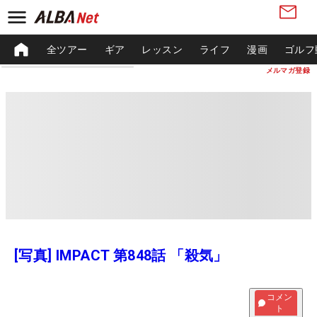
全ツアー
ギア
レッスン
ライフ
漫画
ゴルフ
メルマガ登録
[写真] IMPACT 第848話 「殺気」
コメン
ト