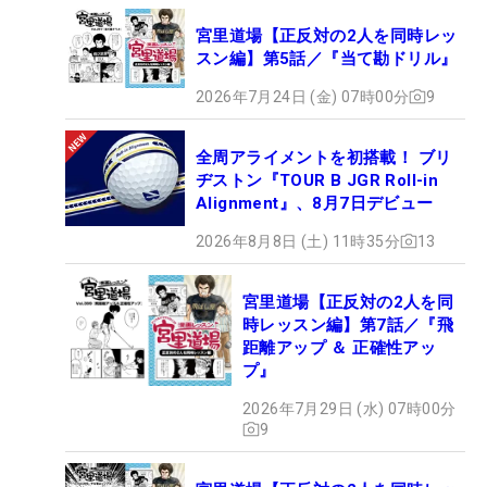
宮里道場【正反対の2人を同時レッ
スン編】第5話／『当て勘ドリル』
2026年7月24日 (金) 07時00分
9
全周アライメントを初搭載！ ブリ
ヂストン『TOUR B JGR Roll-in
Alignment』、8月7日デビュー
2026年8月8日 (土) 11時35分
13
宮里道場【正反対の2人を同
時レッスン編】第7話／『飛
距離アップ ＆ 正確性アッ
プ』
2026年7月29日 (水) 07時00分
9