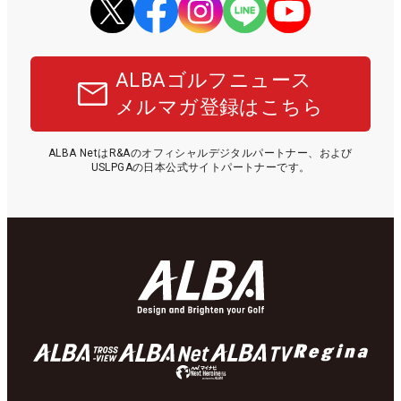
ALBAゴルフニュース
メルマガ登録はこちら
ALBA NetはR&Aのオフィシャルデジタルパートナー、および
USLPGAの日本公式サイトパートナーです。