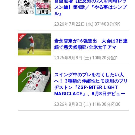
宮里道場【正反対の2人を同時レッ
スン編】第4話／『やる事はシンプ
ル』
2026年7月22日 (水) 07時00分
9
岩永杏奈が16強進出 大会は3日連
続で悪天候順延/全米女子アマ
2026年8月8日 (土) 10時20分
1
スイング中のブレをなくしたい人
へ！ 3種類の伸縮性ヒモ採用のブリ
ヂストン『ZSP-BITER LIGHT
MAGICLACE』、8月8日デビュー
2026年8月8日 (土) 11時30分
30