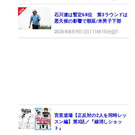
石川遼は暫定68位 第3ラウンドは
悪天候の影響で順延/米男子下部
2026年8月9日 (日) 11時15分
1
宮里道場【正反対の2人を同時レッ
スン編】第3話／『線消しショッ
ト』