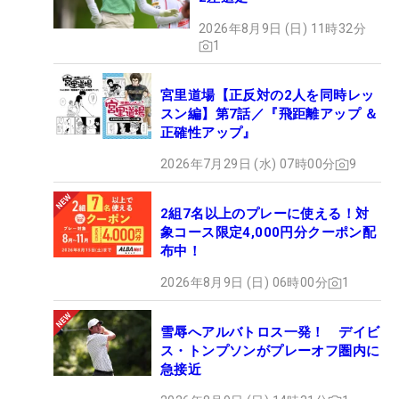
2026年8月9日 (日) 11時32分
1
宮里道場【正反対の2人を同時レッ
スン編】第7話／『飛距離アップ ＆
正確性アップ』
2026年7月29日 (水) 07時00分
9
2組7名以上のプレーに使える！対
象コース限定4,000円分クーポン配
布中！
2026年8月9日 (日) 06時00分
1
雪辱へアルバトロス一発！ デイビ
ス・トンプソンがプレーオフ圏内に
急接近