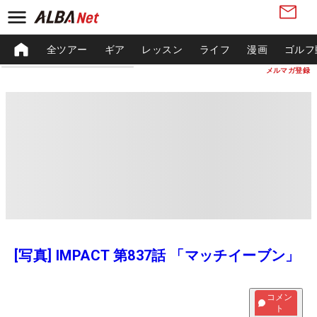
全ツアー
ギア
レッスン
ライフ
漫画
ゴルフ
メルマガ登録
[写真] IMPACT 第837話 「マッチイーブン」
コメン
ト