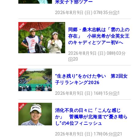
米女子下部ツアー
2026年8月9日 (日) 07時35分
1
同郷・桑木志帆は「雲の上の
存在」 小林光希が全英女王
のキャディとツアー初Vへ
2026年8月9日 (日) 08時03分
20
“生き残り”をかけた争い 第2回女
子リランキング2026
2026年8月9日 (日) 16時15分
1
消化不良の日々に「こんな感じ
か」 菅楓華が北海道で“憂さ晴ら
し”の4位フィニッシュ
2026年8月9日 (日) 17時06分
21