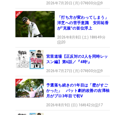
2026年7月20日 (月) 07時00分
9
「打ち方が変わってしまう」
洋芝への苦手意識 安田祐香
が“克服”の首位浮上
2026年8月8日 (土) 18時49分
20
宮里道場【正反対の2人を同時レッ
スン編】第6話／『4時!』
2026年7月27日 (月) 07時00分
9
予選落ち続きの1年目は「壁がすご
かった」 パット劇的改善の吉澤柚
月がプロ3年目で初V
2026年8月9日 (日) 16時42分
17