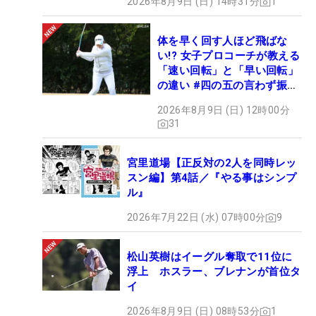
2026年8月9日 (日) 14時31分
1
体を早く回す人ほど飛ばな
い!? 女子プロコーチが教える
「速い回転」と「早い回転」
の違い #四の五の言わず振り
氣れ
2026年8月9日 (日) 12時00分
31
宮里道場【正反対の2人を同時レッ
スン編】第4話／『やる事はシンプ
ル』
2026年7月22日 (水) 07時00分
9
松山英樹はイーグル奪取で11位に
浮上 ホスラー、ブレナンが首位タ
イ
2026年8月9日 (日) 08時53分
1