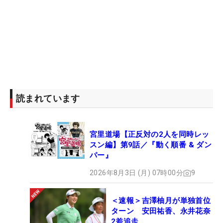
読まれています
宮里道場【正反対の2人を同時レッ
スン編】第9話／『動く順番 & ダン
パー』
2026年8月3日 (月) 07時00分
9
＜速報＞吉澤柚月が単独首位
ターン 安田祐香、永井花奈
2差追走