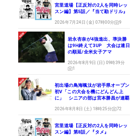
宮里道場【正反対の2人を同時レッ
スン編】第5話／『当て勘ドリル』
2026年7月24日 (金) 07時00分
9
岩永杏奈が4強進出、準決勝
は9H終えて3UP 大会は連日
の順延/全米女子アマ
2026年8月9日 (日) 09時39分
1
初出場の鳥海颯汰が岩手県オープン
初V「この大会を機にどんどん上
に」 シニアの部は宮本勝昌が連覇
2026年8月8日 (土) 18時25分
72
宮里道場【正反対の2人を同時レッ
スン編】第8話／『タメ』