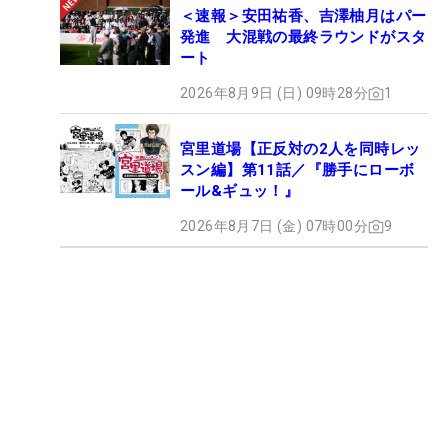
＜速報＞安田祐香、吉澤柚月はパー
発進 大混戦の最終ラウンドがスタ
ート
2026年8月9日 (日) 09時28分
1
宮里道場【正反対の2人を同時レッ
スン編】第11話／『勝手にローボ
ール&ギュッ！』
2026年8月7日 (金) 07時00分
9