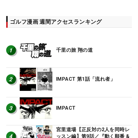
ゴルフ漫画 週間アクセスランキング
1
千里の旅 翔の道
2
IMPACT 第1話「流れ者」
3
IMPACT
宮里道場【正反対の2人を同時レ
4
ッスン編】第9話／『動く順番 &