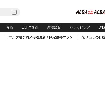
漫画
ゴルフ動画
雑誌出版
ショッピング
SN
ゴルフ場予約／毎週更新！限定優待プラン
削り出しの打