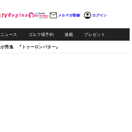
メルマガ登録
ログイン
Sニュース
ゴルフ場予約
連載
プレゼント
感が秀逸 『トゥーロンパター』