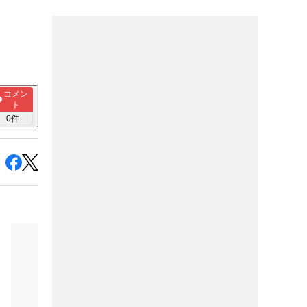
コメン
ト
0
件