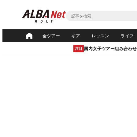
全ツアー
ギア
レッスン
ライフ
国内女子ツアー組み合わせ
注目