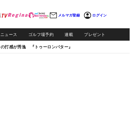
メルマガ登録
ログイン
Sニュース
ゴルフ場予約
連載
プレゼント
しの打感が秀逸 『トゥーロンパター』