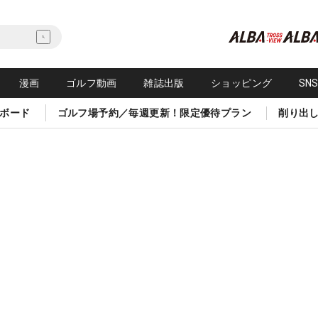
漫画
ゴルフ動画
雑誌出版
ショッピング
SN
ボード
ゴルフ場予約／毎週更新！限定優待プラン
削り出