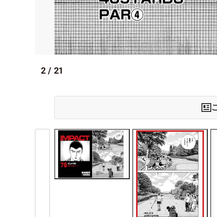
2
/
21