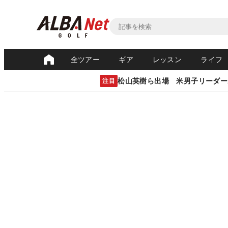
全ツアー
ギア
レッスン
ライフ
松山英樹ら出場 米男子リーダー
注目