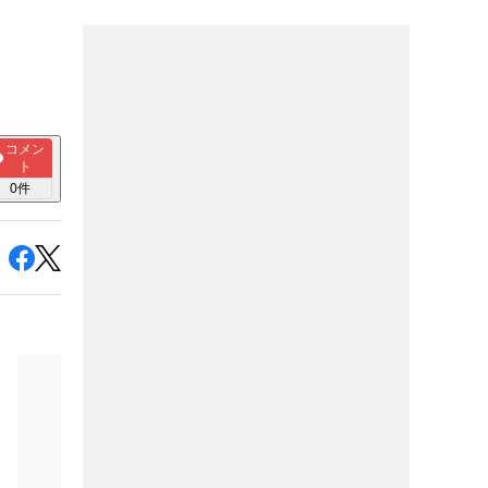
コメン
ト
0
件