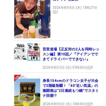
2026年8月6日 (木) 13時27分
1
宮里道場【正反対の2人を同時レッ
スン編】第10話／『アイアンでで
きてドライバーでできない』
2026年8月5日 (水) 07時00分
9
身長154cmのドラコン女子が大会
で2階級制覇！「40°近い気温」の
激闘後は“2日連続もつ鍋”でスタミ
ナ回復!?
2026年8月6日 (木) 10時43分
9