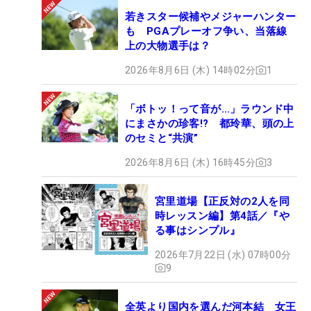
若きスター候補やメジャーハンター
も PGAプレーオフ争い、当落線
上の大物選手は？
2026年8月6日 (木) 14時02分
1
「ボトッ！って音が…」ラウンド中
にまさかの珍客!? 都玲華、頭の上
のセミと“共演”
2026年8月6日 (木) 16時45分
3
宮里道場【正反対の2人を同
時レッスン編】第4話／『や
る事はシンプル』
2026年7月22日 (水) 07時00分
9
全英より国内を選んだ河本結 女王