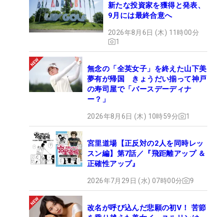
新たな投資家を獲得と発表、
9月には最終合意へ
2026年8月6日 (木) 11時00分
1
無念の「全英女子」を終えた山下美
夢有が帰国 きょうだい揃って神戸
の寿司屋で「バースデーディナ
ー？」
2026年8月6日 (木) 10時59分
1
宮里道場【正反対の2人を同時レッ
スン編】第7話／『飛距離アップ ＆
正確性アップ』
2026年7月29日 (水) 07時00分
9
改名が呼び込んだ悲願の初V！ 苦節