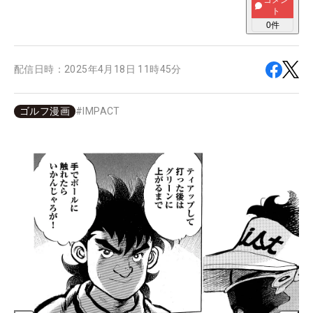
コメン
ト
0
件
配信日時：
2025年4月18日 11時45分
ゴルフ漫画
#
IMPACT