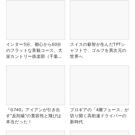
インター5分、都心から60分
スイスの叡智が生んだTPTシ
のフラットな美観コース。大
ャフトで、ゴルフを異次元の
栄カントリー俱楽部（千葉
世界へ
県）
『G740』アイアンが引き出
プロギアの「4層フェース」が
す“反則級”の寛容性と飛びは
切り開く高初速ドライバーの
本当だった！
新時代