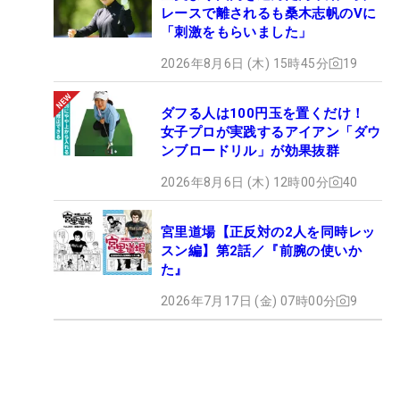
レースで離されるも桑木志帆のVに
「刺激をもらいました」
2026年8月6日 (木) 15時45分
19
ダフる人は100円玉を置くだけ！
女子プロが実践するアイアン「ダウ
ンブロードリル」が効果抜群
2026年8月6日 (木) 12時00分
40
宮里道場【正反対の2人を同時レッ
スン編】第2話／『前腕の使いか
た』
2026年7月17日 (金) 07時00分
9