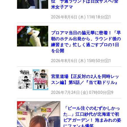
位 予選ラウンドは日没サスペ/全
米女子アマ
2026年8月6日 (木) 11時18分
1
プロアマ当日の脇元華に密着！「早
朝のホテル出発から、ラウンド後の
練習まで」忙しく過ごすプロの1日
を公開
2026年8月6日 (木) 15時50分
1
宮里道場【正反対の2人を同時レッ
スン編】第5話／『当て勘ドリル』
2026年7月24日 (金) 07時00分
9
「ビール注ぐのむずかしかっ
た…」江口紗代が北海道で初
ビアガーデン！ 泡まみれの姿
にファンも爆笑