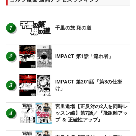
1
千里の旅 翔の道
2
IMPACT 第1話「流れ者」
IMPACT 第201話「第3の仕掛
3
け」
宮里道場【正反対の2人を同時レ
4
ッスン編】第7話／『飛距離アッ
プ ＆ 正確性アップ』