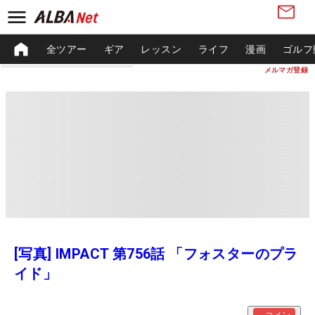
全ツアー
ギア
レッスン
ライフ
漫画
ゴルフ
メルマガ登録
[写真] IMPACT 第756話 「フォスターのプラ
イド」