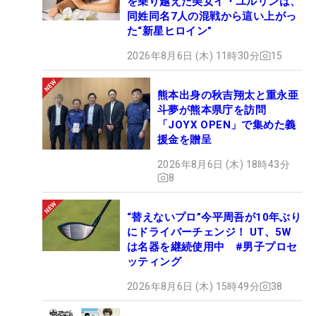
を乗り越えた美女イ・ユルリンは、
同姓同名7人の混戦から這い上がっ
た“新星ヒロイン”
2026年8月6日 (木) 11時30分
15
熊本出身の秋吉翔太と重永亜
斗夢が熊本県庁を訪問
「JOYX OPEN」で集めた義
援金を贈呈
2026年8月6日 (木) 18時43分
8
“替えないプロ”今平周吾が10年ぶり
にドライバーチェンジ！ UT、5W
は名器を継続使用中 #男子プロセ
ッティング
2026年8月6日 (木) 15時49分
38