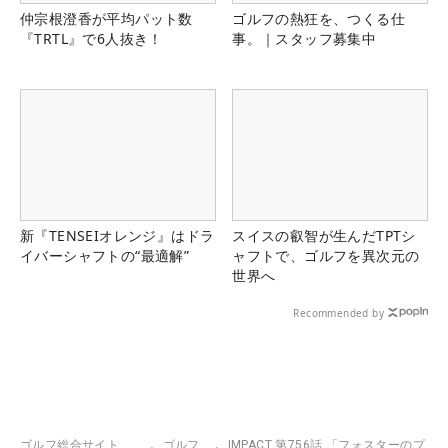
仲宗根澄香が平均パット数
ゴルフの熱狂を、つくる仕
『TRTL』で6人抜き！
事。｜スタッフ募集中
新『TENSEIオレンジ』はドラ
スイスの叡智が生んだTPTシ
イバーシャフトの“最適解”
ャフトで、ゴルフを異次元の
世界へ
Recommended by
ゴルフ総合サイト
ゴルフ
IMPACT 第756話 「フォスターのプ