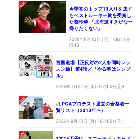
今季初のトップ10入りを逃す
もベストルーキー賞を受賞し
た都玲華 「北海道すきだなー
帰りたくない」
2026年8月10日 (月) 16時12分
13
宮里道場【正反対の2人を同時レッ
スン編】第4話／『やる事はシンプ
ル』
2026年7月22日 (水) 07時00分
9
JLPGAプロテスト過去の合格者一
覧リスト（2010年〜）
2026年8月10日 (月) 16時00分
1
1本15万円!? スコッティ・キャメ