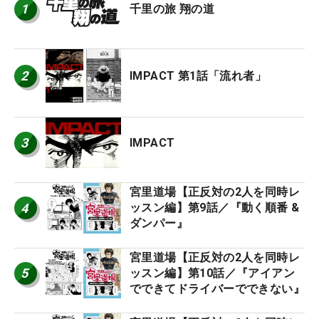
1
千里の旅 翔の道
2
IMPACT 第1話「流れ者」
3
IMPACT
宮里道場【正反対の2人を同時レ
4
ッスン編】第9話／『動く順番 &
ダンパー』
宮里道場【正反対の2人を同時レ
5
ッスン編】第10話／『アイアン
でできてドライバーでできない』