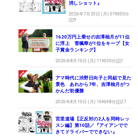
消しショット』
2026年7月20日 (月) 07時00分
9
1620万円上乗せの吉澤柚月が11位
に浮上 菅楓華が1位をキープ【女
子賞金ランキング】
2026年8月10日 (月) 11時30分
1
アマ時代に渋野日向子と同組で見た
景色 あれから7年、吉澤柚月がつ
かんだ初優勝
2026年8月10日 (月) 16時48分
27
宮里道場【正反対の2人を同時レッ
スン編】第10話／『アイアンでで
きてドライバーでできない』