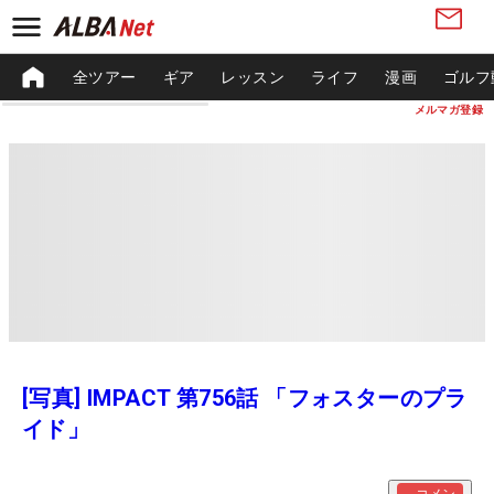
全ツアー
ギア
レッスン
ライフ
漫画
ゴルフ
メルマガ登録
[写真] IMPACT 第756話 「フォスターのプラ
イド」