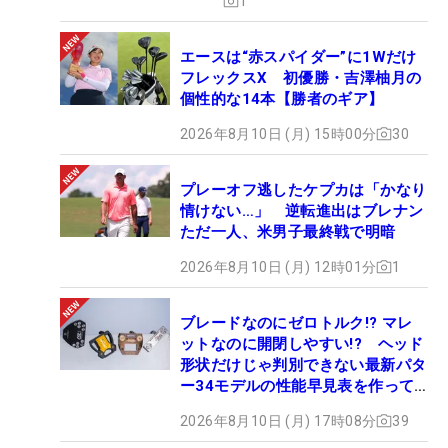
1
エースは“赤スパイダー”に1Wだけ
フレックスX 初優勝・吉澤柚月の
個性的な14本【勝者のギア】
2026年8月10日 (月) 15時00分
30
プレーオフ逃したケプカは「かなり
情けない…」 逆転進出はブレナン
ただ一人、米男子最終戦で明暗
2026年8月10日 (月) 12時01分
1
ブレードなのにゼロトルク!? マレ
ットなのに開閉しやすい!? ヘッド
形状だけじゃ判別できない最新パタ
ー34モデルの性能早見表を作って
みた #ギアカタログ2026
2026年8月10日 (月) 17時08分
39