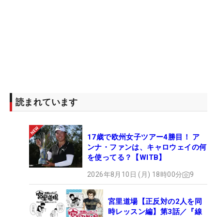
読まれています
17歳で欧州女子ツアー4勝目！ ア
ンナ・ファンは、キャロウェイの何
を使ってる？【WITB】
2026年8月10日 (月) 18時00分
9
宮里道場【正反対の2人を同
時レッスン編】第3話／『線