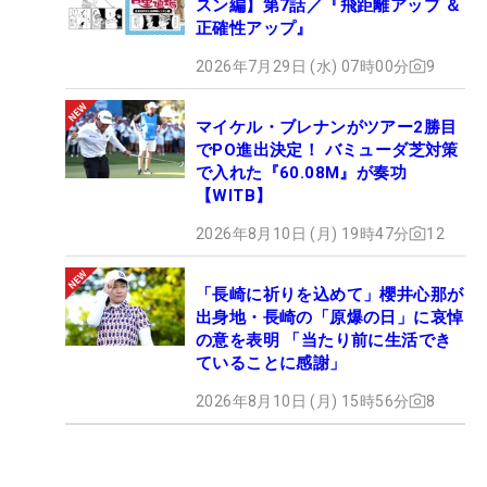
スン編】第7話／『飛距離アップ ＆
正確性アップ』
2026年7月29日 (水) 07時00分
9
マイケル・ブレナンがツアー2勝目
でPO進出決定！ バミューダ芝対策
で入れた『60.08M』が奏功
【WITB】
2026年8月10日 (月) 19時47分
12
「長崎に祈りを込めて」櫻井心那が
出身地・長崎の「原爆の日」に哀悼
の意を表明 「当たり前に生活でき
ていることに感謝」
2026年8月10日 (月) 15時56分
8