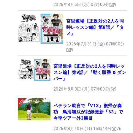
2026年8月5日 (水) 07時00分
9
宮里道場【正反対の2人を同
時レッスン編】第8話／『タ
メ』
2026年7月31日 (金) 07時00分
9
宮里道場【正反対の2人を同時レッ
スン編】第9話／『動く順番 & ダン
パー』
2026年8月3日 (月) 07時00分
9
ベテラン助言で『V1X』復帰が奏
功 鳥海颯汰が記録更新「63」で
今季ツアー外3勝目
2026年8月10日 (月) 16時44分
76