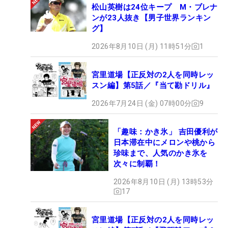
松山英樹は24位キープ M・ブレナ
ンが23人抜き【男子世界ランキン
グ】
2026年8月10日 (月) 11時51分
1
宮里道場【正反対の2人を同時レッ
スン編】第5話／『当て勘ドリル』
2026年7月24日 (金) 07時00分
9
「趣味：かき氷」 吉田優利が
日本滞在中にメロンや桃から
珍味まで、人気のかき氷を
次々に制覇！
2026年8月10日 (月) 13時53分
17
宮里道場【正反対の2人を同時レッ