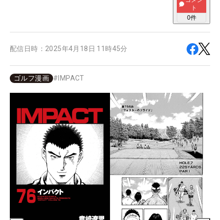
コメン
ト
0
件
配信日時：
2025年4月18日 11時45分
ゴルフ漫画
#
IMPACT