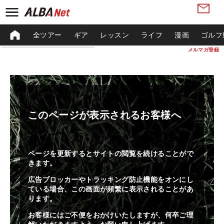
全ツアー
ギア
レッスン
ライフ
漫画
ゴルフ
メルマガ登録
このページが表示されるお客様へ
ページを更新するとサイトの閲覧を続けることがで
きます。
広告ブロッカーやトラッキング防止機能をオンにし
ている場合、この画面が頻繁に表示されることがあ
ります。
お客様にはご不便をおかけいたしますが、何卒ご理