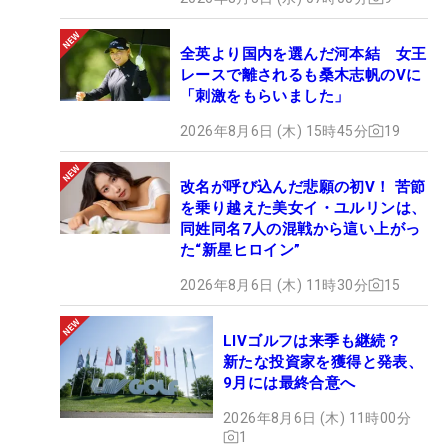
全英より国内を選んだ河本結 女王
レースで離されるも桑木志帆のVに
「刺激をもらいました」
2026年8月6日 (木) 15時45分
19
改名が呼び込んだ悲願の初V！ 苦節
を乗り越えた美女イ・ユルリンは、
同姓同名7人の混戦から這い上がっ
た“新星ヒロイン”
2026年8月6日 (木) 11時30分
15
LIVゴルフは来季も継続？
新たな投資家を獲得と発表、
9月には最終合意へ
2026年8月6日 (木) 11時00分
1