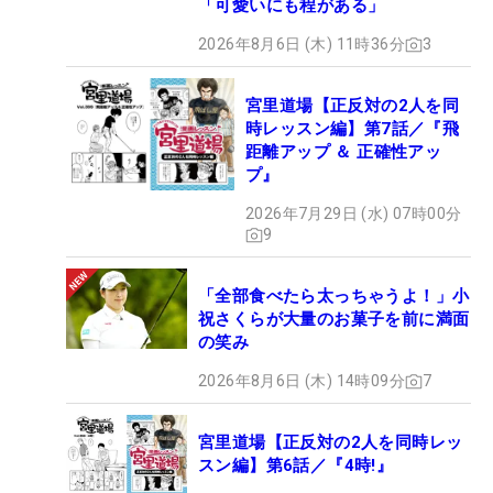
「可愛いにも程がある」
2026年8月6日 (木) 11時36分
3
宮里道場【正反対の2人を同
時レッスン編】第7話／『飛
距離アップ ＆ 正確性アッ
プ』
2026年7月29日 (水) 07時00分
9
「全部食べたら太っちゃうよ！」小
祝さくらが大量のお菓子を前に満面
の笑み
2026年8月6日 (木) 14時09分
7
宮里道場【正反対の2人を同時レッ
スン編】第6話／『4時!』