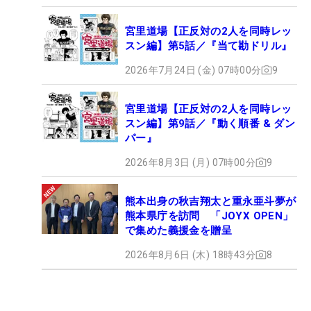
宮里道場【正反対の2人を同時レッ
スン編】第5話／『当て勘ドリル』
2026年7月24日 (金) 07時00分
9
宮里道場【正反対の2人を同時レッ
スン編】第9話／『動く順番 & ダン
パー』
2026年8月3日 (月) 07時00分
9
熊本出身の秋吉翔太と重永亜斗夢が
熊本県庁を訪問 「JOYX OPEN」
で集めた義援金を贈呈
2026年8月6日 (木) 18時43分
8