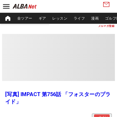
全ツアー
ギア
レッスン
ライフ
漫画
ゴルフ
メルマガ登録
[写真] IMPACT 第756話 「フォスターのプラ
イド」