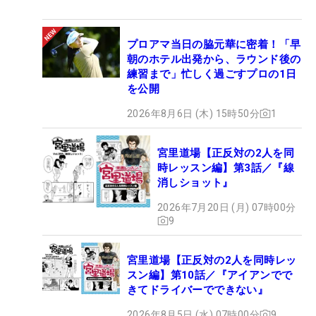
プロアマ当日の脇元華に密着！「早
朝のホテル出発から、ラウンド後の
練習まで」忙しく過ごすプロの1日
を公開
2026年8月6日 (木) 15時50分
1
宮里道場【正反対の2人を同
時レッスン編】第3話／『線
消しショット』
2026年7月20日 (月) 07時00分
9
宮里道場【正反対の2人を同時レッ
スン編】第10話／『アイアンでで
きてドライバーでできない』
2026年8月5日 (水) 07時00分
9