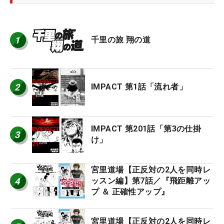
1
千里の旅 翔の道
2
IMPACT 第1話「流れ者」
IMPACT 第201話「第3の仕掛
3
け」
宮里道場【正反対の2人を同時レ
4
ッスン編】第7話／『飛距離アッ
プ ＆ 正確性アップ』
宮里道場【正反対の2人を同時レ