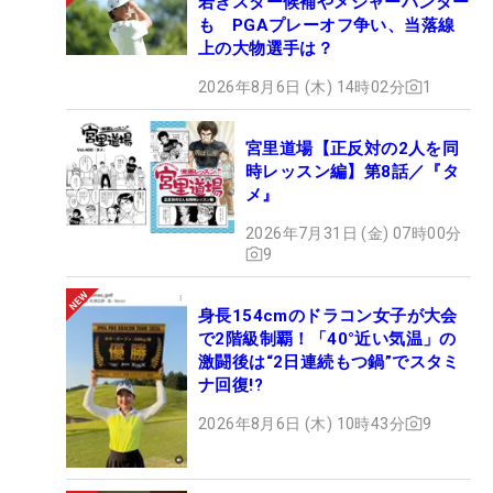
若きスター候補やメジャーハンター
も PGAプレーオフ争い、当落線
上の大物選手は？
2026年8月6日 (木) 14時02分
1
宮里道場【正反対の2人を同
時レッスン編】第8話／『タ
メ』
2026年7月31日 (金) 07時00分
9
身長154cmのドラコン女子が大会
で2階級制覇！「40°近い気温」の
激闘後は“2日連続もつ鍋”でスタミ
ナ回復!?
2026年8月6日 (木) 10時43分
9