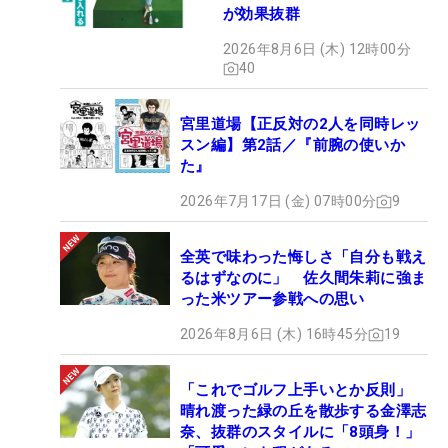
が効果抜群
2026年8月6日 (木) 12時00分
40
宮里道場【正反対の2人を同時レッ
スン編】第2話／『前腕の使いか
た』
2026年7月17日 (金) 07時00分
9
全英で味わった悔しさ「自分も戦え
るはずなのに」 佐久間朱莉に強ま
った米ツアー参戦への思い
2026年8月6日 (木) 16時45分
19
「これでゴルフ上手いとか反則」
晴れ渡った緑の丘を散歩する金澤志
奈、抜群のスタイルに「8頭身！」