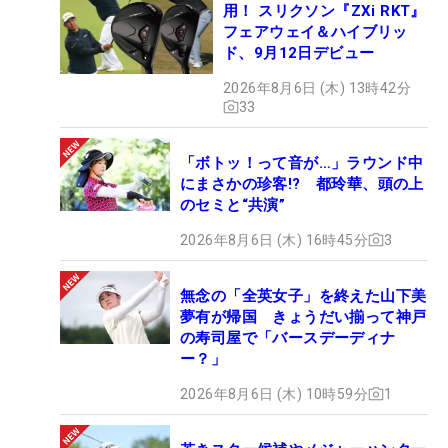
用！ スリクソン『ZXi RKT』
フェアウェイ＆ハイブリッ
ド、9月12日デビュー
2026年8月6日 (木) 13時42分
33
「ボトッ！って音が…」ラウンド中
にまさかの珍客!? 都玲華、頭の上
のセミと“共演”
2026年8月6日 (木) 16時45分
3
無念の「全英女子」を終えた山下美
夢有が帰国 きょうだい揃って神戸
の寿司屋で「バースデーディナ
ー？」
2026年8月6日 (木) 10時59分
1