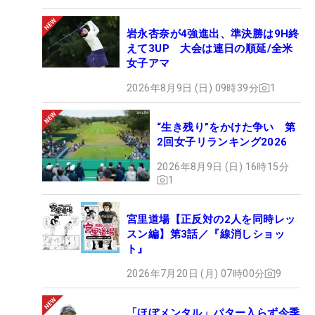
岩永杏奈が4強進出、準決勝は9H終
えて3UP 大会は連日の順延/全米
女子アマ
2026年8月9日 (日) 09時39分
1
“生き残り”をかけた争い 第
2回女子リランキング2026
2026年8月9日 (日) 16時15分
1
宮里道場【正反対の2人を同時レッ
スン編】第3話／『線消しショッ
ト』
2026年7月20日 (月) 07時00分
9
「ほぼメンタル」パター入らず今季