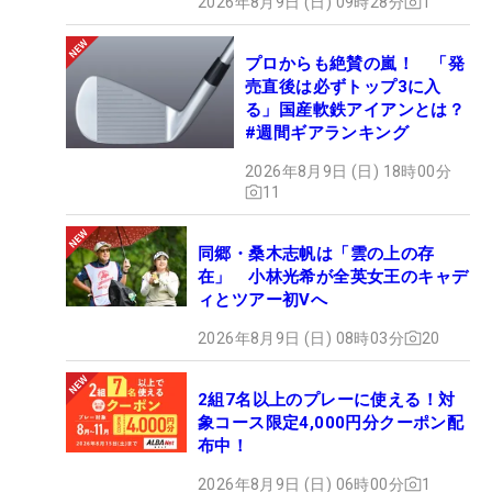
2026年8月9日 (日) 09時28分
1
プロからも絶賛の嵐！ 「発
売直後は必ずトップ3に入
る」国産軟鉄アイアンとは？
#週間ギアランキング
2026年8月9日 (日) 18時00分
11
同郷・桑木志帆は「雲の上の存
在」 小林光希が全英女王のキャデ
ィとツアー初Vへ
2026年8月9日 (日) 08時03分
20
2組7名以上のプレーに使える！対
象コース限定4,000円分クーポン配
布中！
2026年8月9日 (日) 06時00分
1