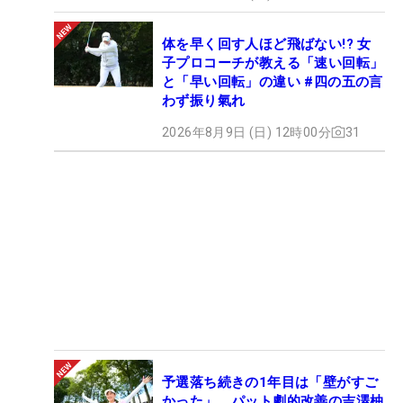
体を早く回す人ほど飛ばない!? 女
子プロコーチが教える「速い回転」
と「早い回転」の違い #四の五の言
わず振り氣れ
2026年8月9日 (日) 12時00分
31
予選落ち続きの1年目は「壁がすご
かった」 パット劇的改善の吉澤柚