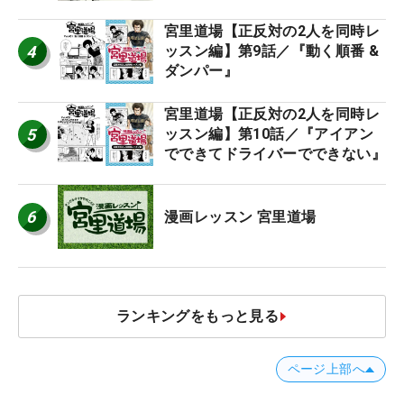
宮里道場【正反対の2人を同時レ
4
ッスン編】第9話／『動く順番 &
ダンパー』
宮里道場【正反対の2人を同時レ
5
ッスン編】第10話／『アイアン
でできてドライバーでできない』
6
漫画レッスン 宮里道場
ランキングをもっと見る
ページ上部へ