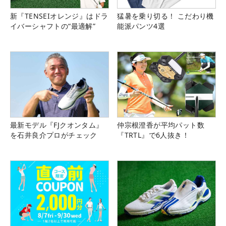
新『TENSEIオレンジ』はドラ
猛暑を乗り切る！ こだわり機
イバーシャフトの“最適解”
能派パンツ4選
最新モデル『FJクオンタム』
仲宗根澄香が平均パット数
を石井良介プロがチェック
『TRTL』で6人抜き！