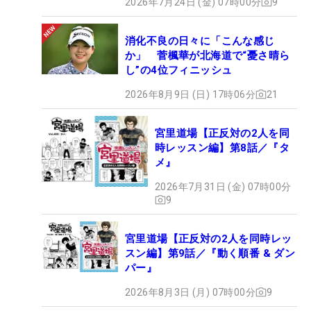
2026年7月24日 (金) 07時00分
9
消化不良の日々に「こんな感じ
か」 菅楓華が北海道で“憂さ晴ら
し”の4位フィニッシュ
2026年8月9日 (日) 17時06分
21
宮里道場【正反対の2人を同
時レッスン編】第8話／『タ
メ』
2026年7月31日 (金) 07時00分
9
宮里道場【正反対の2人を同時レッ
スン編】第9話／『動く順番 & ダン
パー』
2026年8月3日 (月) 07時00分
9