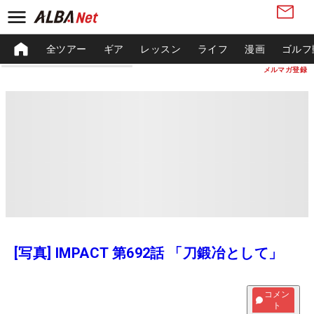
全ツアー
ギア
レッスン
ライフ
漫画
ゴルフ
メルマガ登録
[写真] IMPACT 第692話 「刀鍛冶として」
コメン
ト