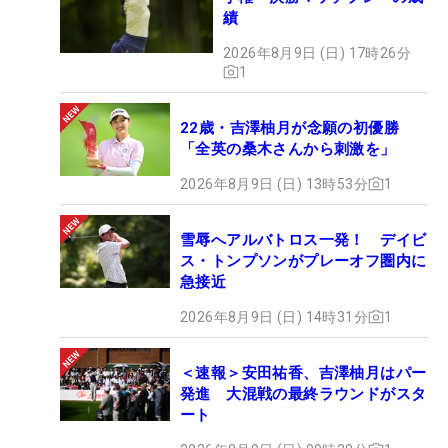
績
2026年8月9日 (日) 17時26分
1
22歳・吉澤柚月が念願の初優勝
「全英の桑木さんから刺激を」
2026年8月9日 (日) 13時53分
1
雪辱へアルバトロス一発！ デイビ
ス・トンプソンがプレーオフ圏内に
急接近
2026年8月9日 (日) 14時31分
1
＜速報＞安田祐香、吉澤柚月はパー
発進 大混戦の最終ラウンドがスタ
ート