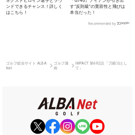
ネクストヒロイン選手とラウ
『G740』アイアンが引き出
ンドできるチャンス！詳しく
す“反則級”の寛容性と飛びは
はこちら！
本当だった！
Recommended by
ゴルフ総合サイト ALBA
ゴルフ漫
IMPACT 第692話 「刀鍛冶とし
Net
画
て」