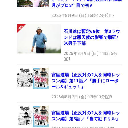
月がプロ3年目で初V
2026年8月9日 (日) 16時42分
17
石川遼は暫定68位 第3ラウ
ンドは悪天候の影響で順延/
米男子下部
2026年8月9日 (日) 11時15分
1
宮里道場【正反対の2人を同時レッ
スン編】第11話／『勝手にローボ
ール&ギュッ！』
2026年8月7日 (金) 07時00分
9
宮里道場【正反対の2人を同時レッ
スン編】第5話／『当て勘ドリル』