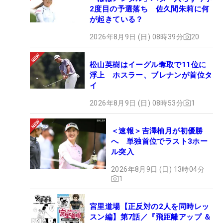
2度目の予選落ち 佐久間朱莉に何
が起きている？
2026年8月9日 (日) 08時39分
20
松山英樹はイーグル奪取で11位に
浮上 ホスラー、ブレナンが首位タ
イ
2026年8月9日 (日) 08時53分
1
＜速報＞吉澤柚月が初優勝
へ 単独首位でラスト3ホー
ル突入
2026年8月9日 (日) 13時04分
1
宮里道場【正反対の2人を同時レッ
スン編】第7話／『飛距離アップ ＆