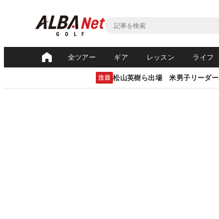
全ツアー
ギア
レッスン
ライフ
松山英樹ら出場 米男子リーダー
注目