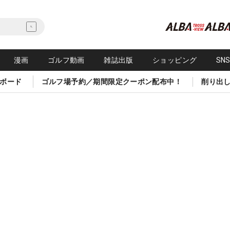
漫画
ゴルフ動画
雑誌出版
ショッピング
SN
ボード
ゴルフ場予約／期間限定クーポン配布中！
削り出