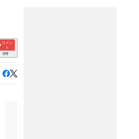
コメン
ト
0
件