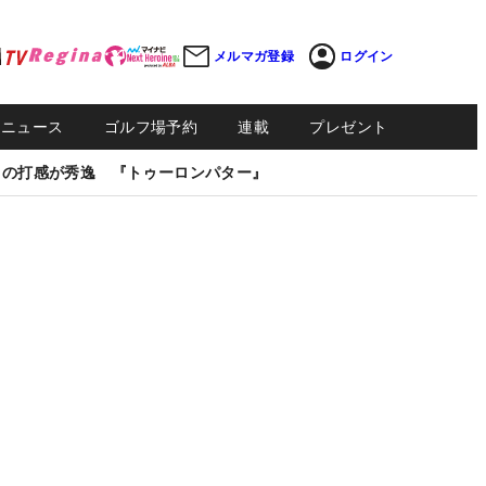
メルマガ登録
ログイン
Sニュース
ゴルフ場予約
連載
プレゼント
しの打感が秀逸 『トゥーロンパター』