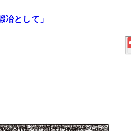
「刀鍛冶として」