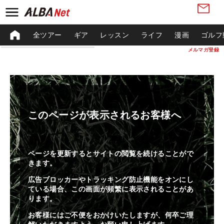
全ツアー
ギア
レッスン
ライフ
漫画
ゴルフ
メルマガ登録
このページが表示されるお客様へ
ページを更新するとサイトの閲覧を続けることがで
きます。
広告ブロッカーやトラッキング防止機能をオンにし
ている場合、この画面が頻繁に表示されることがあ
ります。
お客様にはご不便をおかけいたしますが、何卒ご理