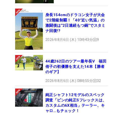
身長154cmのドラコン女子が大会
で2階級制覇！「40°近い気温」の
激闘後は“2日連続もつ鍋”でスタミ
ナ回復!?
2026年8月6日 (木) 10時43分
9
44歳262日のツアー最年長V 福田
侑子の初優勝を支えた14本【勝者
のギア】
2026年8月6日 (木) 08時55分
32
純正シャフト12モデルのスペック
調査「ピンの純正Sフレックスは、
カスタムの6X相当」テーラー、キ
ャロ…もチェック！