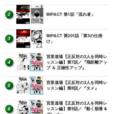
2
IMPACT 第1話「流れ者」
IMPACT 第201話「第3の仕掛
3
け」
宮里道場【正反対の2人を同時レ
4
ッスン編】第7話／『飛距離アッ
プ ＆ 正確性アップ』
宮里道場【正反対の2人を同時レ
5
ッスン編】第8話／『タメ』
宮里道場【正反対の2人を同時レ
6
ッスン編】第9話／『動く順番 &