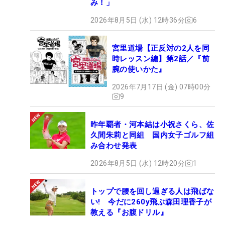
み！」
2026年8月5日 (水) 12時36分
6
宮里道場【正反対の2人を同
時レッスン編】第2話／『前
腕の使いかた』
2026年7月17日 (金) 07時00分
9
昨年覇者・河本結は小祝さくら、佐
久間朱莉と同組 国内女子ゴルフ組
み合わせ発表
2026年8月5日 (水) 12時20分
1
トップで腰を回し過ぎる人は飛ばな
い! 今だに260y飛ぶ森田理香子が
教える『お腹ドリル』