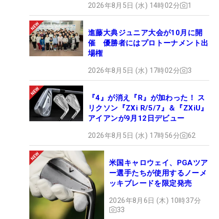
2026年8月5日 (水) 14時02分
1
進藤大典ジュニア大会が10月に開
催 優勝者にはプロトーナメント出
場権
2026年8月5日 (水) 17時02分
3
『4』が消え『R』が加わった！ ス
リクソン『ZXi R/5/7』＆『ZXiU』
アイアンが9月12日デビュー
2026年8月5日 (水) 17時56分
62
米国キャロウェイ、PGAツア
ー選手たちが使用するノーメ
ッキブレードを限定発売
2026年8月6日 (木) 10時37分
33