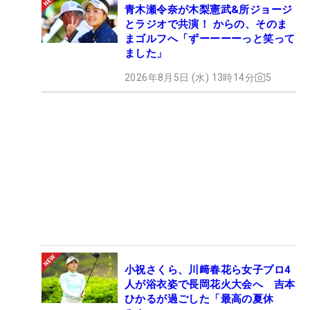
青木瀬令奈が木梨憲武&所ジョージ
とラジオで共演！ からの、そのま
まゴルフへ「ずーーーーっと笑って
ました」
2026年8月5日 (水) 13時14分
5
小祝さくら、川﨑春花ら女子プロ4
人が浴衣姿で長岡花火大会へ 吉本
ひかるが過ごした「最高の夏休