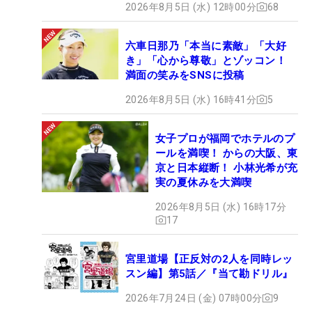
2026年8月5日 (水) 12時00分
68
六車日那乃「本当に素敵」「大好
き」「心から尊敬」とゾッコン！
満面の笑みをSNSに投稿
2026年8月5日 (水) 16時41分
5
女子プロが福岡でホテルのプ
ールを満喫！ からの大阪、東
京と日本縦断！ 小林光希が充
実の夏休みを大満喫
2026年8月5日 (水) 16時17分
17
宮里道場【正反対の2人を同時レッ
スン編】第5話／『当て勘ドリル』
2026年7月24日 (金) 07時00分
9