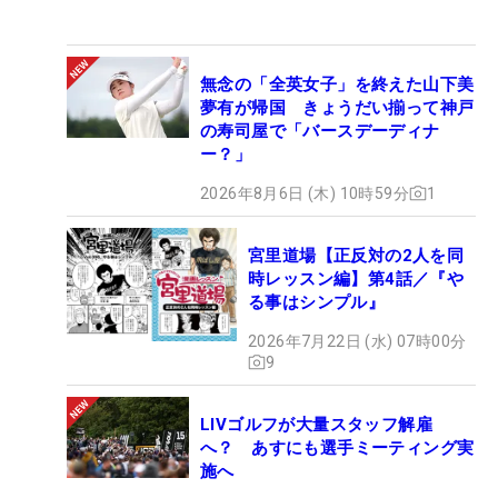
無念の「全英女子」を終えた山下美
夢有が帰国 きょうだい揃って神戸
の寿司屋で「バースデーディナ
ー？」
2026年8月6日 (木) 10時59分
1
宮里道場【正反対の2人を同
時レッスン編】第4話／『や
る事はシンプル』
2026年7月22日 (水) 07時00分
9
LIVゴルフが大量スタッフ解雇
へ？ あすにも選手ミーティング実
施へ