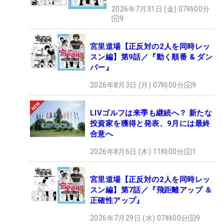
2026年7月31日 (金) 07時00分
9
宮里道場【正反対の2人を同時レッ
スン編】第9話／『動く順番 & ダン
パー』
2026年8月3日 (月) 07時00分
9
LIVゴルフは来季も継続へ？ 新たな
投資家を獲得と発表、9月には最終
合意へ
2026年8月6日 (木) 11時00分
1
宮里道場【正反対の2人を同時レッ
スン編】第7話／『飛距離アップ ＆
正確性アップ』
2026年7月29日 (水) 07時00分
9