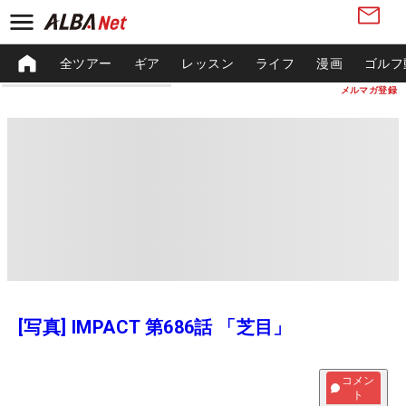
全ツアー
ギア
レッスン
ライフ
漫画
ゴルフ
メルマガ登録
[写真] IMPACT 第686話 「芝目」
コメン
ト