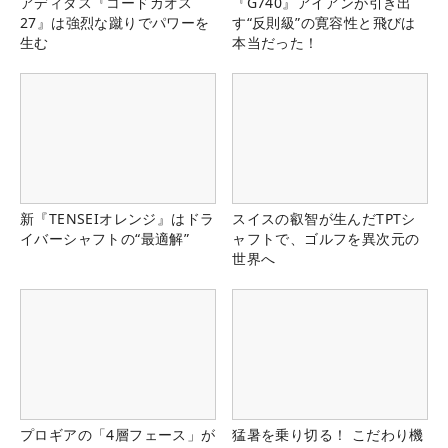
アディダス『コードカオス
『G740』アイアンが引き出
27』は強烈な蹴りでパワーを
す“反則級”の寛容性と飛びは
生む
本当だった！
新『TENSEIオレンジ』はドラ
スイスの叡智が生んだTPTシ
イバーシャフトの“最適解”
ャフトで、ゴルフを異次元の
世界へ
プロギアの「4層フェース」が
猛暑を乗り切る！ こだわり機