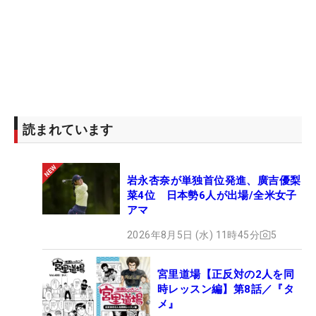
読まれています
岩永杏奈が単独首位発進、廣吉優梨
菜4位 日本勢6人が出場/全米女子
アマ
2026年8月5日 (水) 11時45分
5
宮里道場【正反対の2人を同
時レッスン編】第8話／『タ
メ』