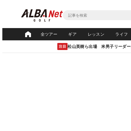
全ツアー
ギア
レッスン
ライフ
松山英樹ら出場 米男子リーダー
注目