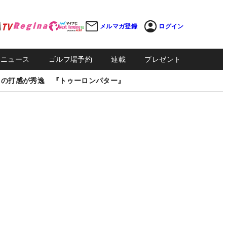
メルマガ登録
ログイン
Sニュース
ゴルフ場予約
連載
プレゼント
しの打感が秀逸 『トゥーロンパター』