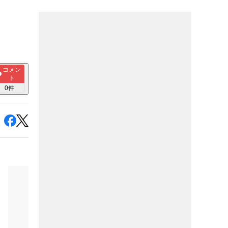
コメン
ト
0
件