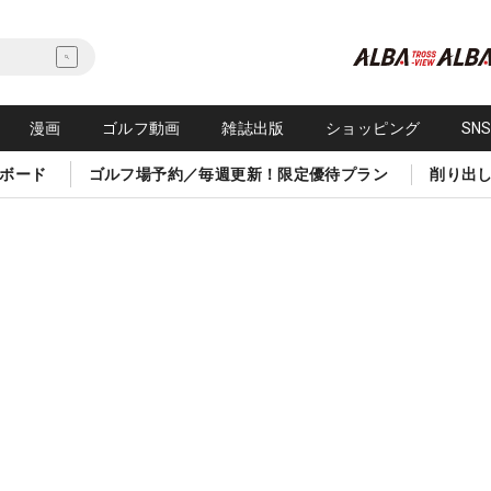
漫画
ゴルフ動画
雑誌出版
ショッピング
SN
ボード
ゴルフ場予約／毎週更新！限定優待プラン
削り出