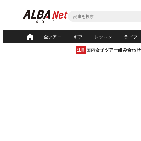
全ツアー
ギア
レッスン
ライフ
国内女子ツアー組み合わせ
注目