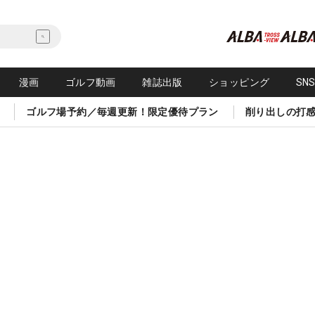
漫画
ゴルフ動画
雑誌出版
ショッピング
SN
ゴルフ場予約／毎週更新！限定優待プラン
削り出しの打