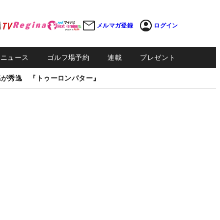
メルマガ登録
ログイン
Sニュース
ゴルフ場予約
連載
プレゼント
感が秀逸 『トゥーロンパター』