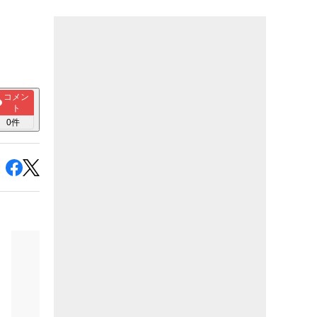
コメン
ト
0
件