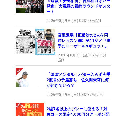
＜速報＞安田祐香、吉澤柚月はパー
発進 大混戦の最終ラウンドがスタ
ート
2026年8月9日 (日) 09時28分
1
宮里道場【正反対の2人を同
時レッスン編】第11話／『勝
手にローボール&ギュッ！』
2026年8月7日 (金) 07時00分
9
「ほぼメンタル」パター入らず今季
2度目の予選落ち 佐久間朱莉に何
が起きている？
2026年8月9日 (日) 08時39分
20
2組7名以上のプレーに使える！対
象コース限定4,000円分クーポン配