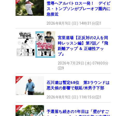
雪辱へアルバトロス一発！ デイビ
ス・トンプソンがプレーオフ圏内に
急接近
2026年8月9日 (日) 14時31分
1
宮里道場【正反対の2人を同
時レッスン編】第7話／『飛
距離アップ ＆ 正確性アッ
プ』
2026年7月29日 (水) 07時00分
9
石川遼は暫定68位 第3ラウンドは
悪天候の影響で順延/米男子下部
2026年8月9日 (日) 11時15分
1
予選落ち続きの1年目は「壁がすご