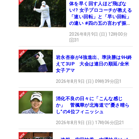
体を早く回す人ほど飛ばな
い!? 女子プロコーチが教える
「速い回転」と「早い回転」
の違い #四の五の言わず振り
氣れ
2026年8月9日 (日) 12時00分
31
岩永杏奈が4強進出、準決勝は9H終
えて3UP 大会は連日の順延/全米
女子アマ
2026年8月9日 (日) 09時39分
1
消化不良の日々に「こんな感じ
か」 菅楓華が北海道で“憂さ晴ら
し”の4位フィニッシュ
2026年8月9日 (日) 17時06分
21