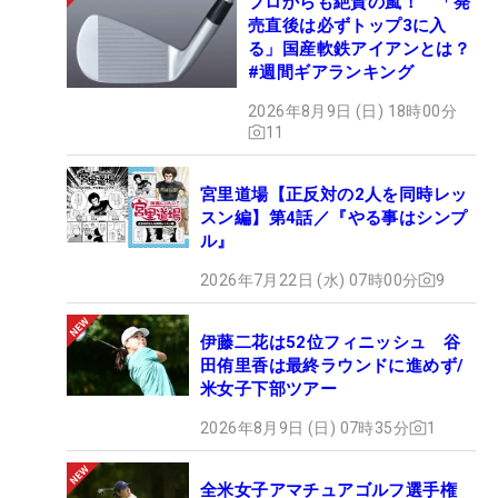
プロからも絶賛の嵐！ 「発
売直後は必ずトップ3に入
る」国産軟鉄アイアンとは？
#週間ギアランキング
2026年8月9日 (日) 18時00分
11
宮里道場【正反対の2人を同時レッ
スン編】第4話／『やる事はシンプ
ル』
2026年7月22日 (水) 07時00分
9
伊藤二花は52位フィニッシュ 谷
田侑里香は最終ラウンドに進めず/
米女子下部ツアー
2026年8月9日 (日) 07時35分
1
全米女子アマチュアゴルフ選手権