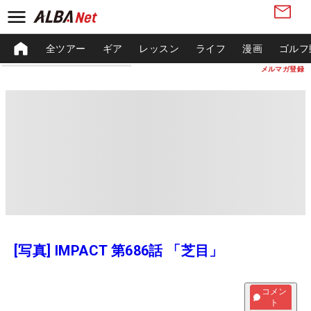
全ツアー
ギア
レッスン
ライフ
漫画
ゴルフ
メルマガ登録
[写真] IMPACT 第686話 「芝目」
コメン
ト