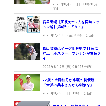
2026年8月9日 (日) 11時32分
1
宮里道場【正反対の2人を同時レッ
スン編】第8話／『タメ』
2026年7月31日 (金) 07時00分
9
松山英樹はイーグル奪取で11位に
浮上 ホスラー、ブレナンが首位タ
イ
2026年8月9日 (日) 08時53分
1
22歳・吉澤柚月が念願の初優勝
「全英の桑木さんから刺激を」
2026年8月9日 (日) 13時53分
1