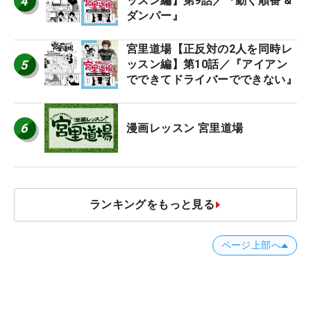
4
ッスン編】第9話／『動く順番 &
ダンパー』
宮里道場【正反対の2人を同時レ
5
ッスン編】第10話／『アイアン
でできてドライバーでできない』
6
漫画レッスン 宮里道場
ランキングをもっと見る
ページ上部へ