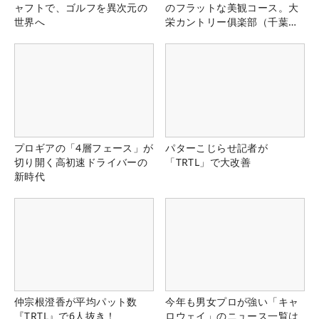
ャフトで、ゴルフを異次元の
のフラットな美観コース。大
世界へ
栄カントリー俱楽部（千葉
県）
プロギアの「4層フェース」が
パターこじらせ記者が
切り開く高初速ドライバーの
「TRTL」で大改善
新時代
仲宗根澄香が平均パット数
今年も男女プロが強い「キャ
『TRTL』で6人抜き！
ロウェイ」のニュース一覧は