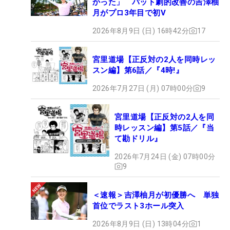
かった」 パット劇的改善の吉澤柚
月がプロ3年目で初V
2026年8月9日 (日) 16時42分
17
宮里道場【正反対の2人を同時レッ
スン編】第6話／『4時!』
2026年7月27日 (月) 07時00分
9
宮里道場【正反対の2人を同
時レッスン編】第5話／『当
て勘ドリル』
2026年7月24日 (金) 07時00分
9
＜速報＞吉澤柚月が初優勝へ 単独
首位でラスト3ホール突入
2026年8月9日 (日) 13時04分
1