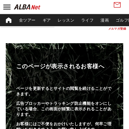
全ツアー
ギア
レッスン
ライフ
漫画
ゴルフ
メルマガ登録
このページが表示されるお客様へ
ページを更新するとサイトの閲覧を続けることがで
きます。
広告ブロッカーやトラッキング防止機能をオンにし
ている場合、この画面が頻繁に表示されることがあ
ります。
お客様にはご不便をおかけいたしますが、何卒ご理