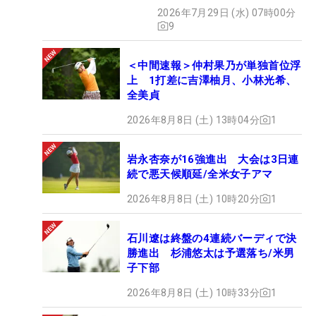
2026年7月29日 (水) 07時00分
9
＜中間速報＞仲村果乃が単独首位浮
上 1打差に吉澤柚月、小林光希、
全美貞
2026年8月8日 (土) 13時04分
1
岩永杏奈が16強進出 大会は3日連
続で悪天候順延/全米女子アマ
2026年8月8日 (土) 10時20分
1
石川遼は終盤の4連続バーディで決
勝進出 杉浦悠太は予選落ち/米男
子下部
2026年8月8日 (土) 10時33分
1