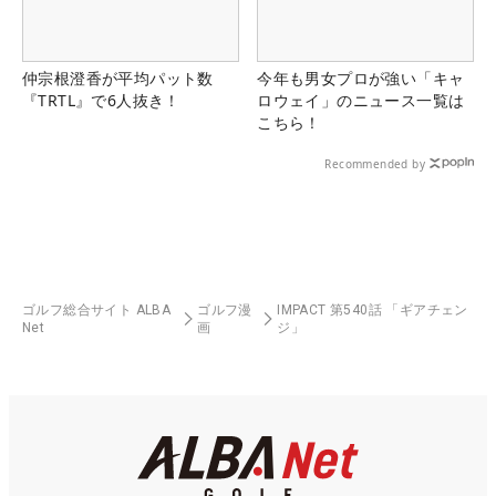
仲宗根澄香が平均パット数
今年も男女プロが強い「キャ
『TRTL』で6人抜き！
ロウェイ」のニュース一覧は
こちら！
Recommended by
ゴルフ総合サイト ALBA
ゴルフ漫
IMPACT 第540話 「ギアチェン
Net
画
ジ」