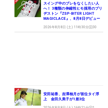
スイング中のブレをなくしたい人
へ！ 3種類の伸縮性ヒモ採用のブリ
ヂストン『ZSP-BITER LIGHT
MAGICLACE』、8月8日デビュー
2026年8月8日 (土) 11時30分
30
安田祐香、吉澤柚月が首位タイ浮
上 金田久美子が1差3位
2026年8月8日 (土) 16時21分
1