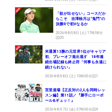
「欲が出せない」コースだか
らこそ 吉澤柚月は“鬼門”の
決勝Rで初Vなるか
2026年8月8日 (土) 17時58分
20
米通算13勝の元世界1位がキャリア
初、プレーオフ進出逃す 18年連
続出場記録も終止符「何事も永遠に
続けられない」
2026年8月8日 (土) 10時00分
1
宮里道場【正反対の2人を同時レッ
スン編】第11話／『勝手にローボ
ール&ギュッ！』
2026年8月7日 (金) 07時00分
9