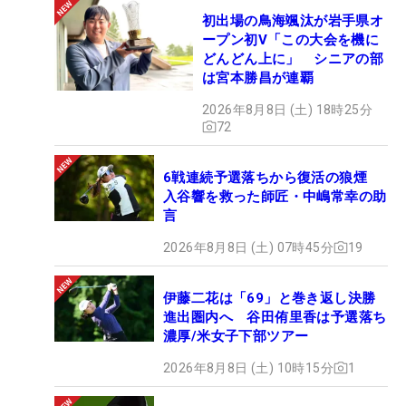
初出場の鳥海颯汰が岩手県オ
ープン初V「この大会を機に
どんどん上に」 シニアの部
は宮本勝昌が連覇
2026年8月8日 (土) 18時25分
72
6戦連続予選落ちから復活の狼煙
入谷響を救った師匠・中嶋常幸の助
言
2026年8月8日 (土) 07時45分
19
伊藤二花は「69」と巻き返し決勝
進出圏内へ 谷田侑里香は予選落ち
濃厚/米女子下部ツアー
2026年8月8日 (土) 10時15分
1