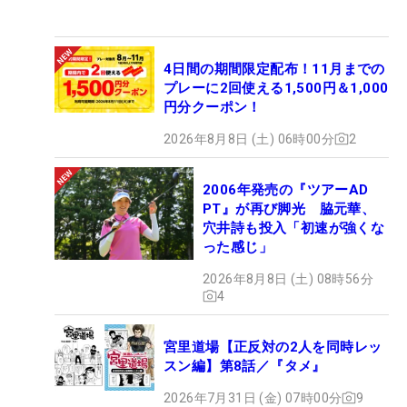
4日間の期間限定配布！11月までの
プレーに2回使える1,500円＆1,000
円分クーポン！
2026年8月8日 (土) 06時00分
2
2006年発売の『ツアーAD
PT』が再び脚光 脇元華、
穴井詩も投入「初速が強くな
った感じ」
2026年8月8日 (土) 08時56分
4
宮里道場【正反対の2人を同時レッ
スン編】第8話／『タメ』
2026年7月31日 (金) 07時00分
9