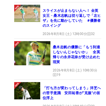
スライスが止まらない人へ！ 全英
女王・桑木志帆は切り返しで「左ヒ
ザ」を先に動かしていた #優勝者
のスイング
2026年8月8日 (土) 12時00分
32
桑木志帆の優勝に「もう到達
しないんじゃないか」 全英
帰りの永井花奈が受け止めた
現実
2026年8月8日 (土) 10時30分
19
「打ち方が変わってしまう」洋芝へ
の苦手意識 安田祐香が“克服”の首
位浮上