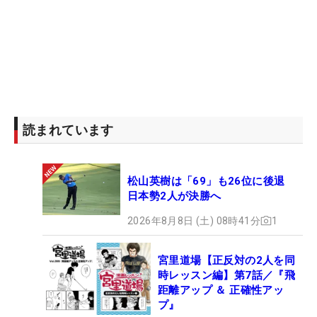
読まれています
松山英樹は「69」も26位に後退
日本勢2人が決勝へ
2026年8月8日 (土) 08時41分
1
宮里道場【正反対の2人を同
時レッスン編】第7話／『飛
距離アップ ＆ 正確性アッ
プ』