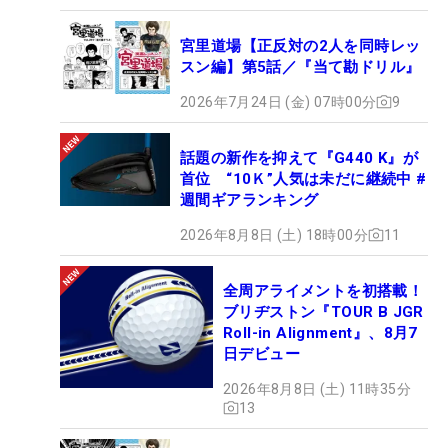
宮里道場【正反対の2人を同時レッ
スン編】第5話／『当て勘ドリル』
2026年7月24日 (金) 07時00分
9
話題の新作を抑えて『G440 K』が
首位 “10Ｋ”人気は未だに継続中 #
週間ギアランキング
2026年8月8日 (土) 18時00分
11
全周アライメントを初搭載！
ブリヂストン『TOUR B JGR
Roll-in Alignment』、8月7
日デビュー
2026年8月8日 (土) 11時35分
13