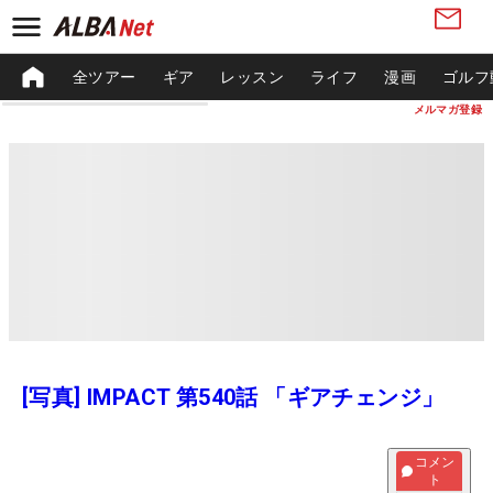
全ツアー
ギア
レッスン
ライフ
漫画
ゴルフ
メルマガ登録
[写真] IMPACT 第540話 「ギアチェンジ」
コメン
ト