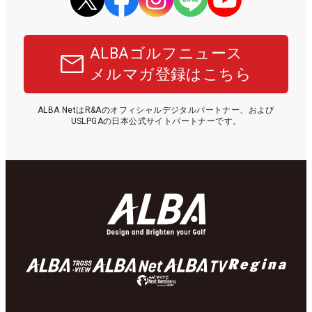
ALBAゴルフニュース
メルマガ登録はこちら
ALBA NetはR&Aのオフィシャルデジタルパートナー、および
USLPGAの日本公式サイトパートナーです。