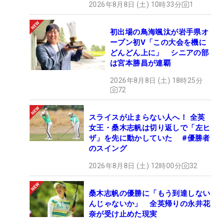
2026年8月8日 (土) 10時33分
1
初出場の鳥海颯汰が岩手県オ
ープン初V「この大会を機に
どんどん上に」 シニアの部
は宮本勝昌が連覇
2026年8月8日 (土) 18時25分
72
スライスが止まらない人へ！ 全英
女王・桑木志帆は切り返しで「左ヒ
ザ」を先に動かしていた #優勝者
のスイング
2026年8月8日 (土) 12時00分
32
桑木志帆の優勝に「もう到達しない
んじゃないか」 全英帰りの永井花
奈が受け止めた現実