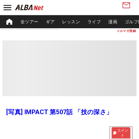
全ツアー
ギア
レッスン
ライフ
漫画
ゴルフ
メルマガ登録
[写真] IMPACT 第507話 「技の深さ」
コメン
ト