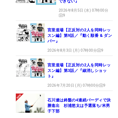
できない』
2026年8月5日 (水) 07時00分
9
宮里道場【正反対の2人を同時レッ
スン編】第9話／『動く順番 & ダン
パー』
2026年8月3日 (月) 07時00分
9
宮里道場【正反対の2人を同時レッ
スン編】第3話／『線消しショッ
ト』
2026年7月20日 (月) 07時00分
9
石川遼は終盤の4連続バーディで決
勝進出 杉浦悠太は予選落ち/米男
子下部