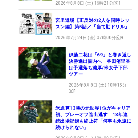
2026年8月8日 (土) 16時21分
1
宮里道場【正反対の2人を同時レッ
スン編】第5話／『当て勘ドリル』
2026年7月24日 (金) 07時00分
9
伊藤二花は「69」と巻き返し
決勝進出圏内へ 谷田侑里香
は予選落ち濃厚/米女子下部
ツアー
2026年8月8日 (土) 10時15分
1
米通算13勝の元世界1位がキャリア
初、プレーオフ進出逃す 18年連
続出場記録も終止符「何事も永遠に
続けられない」