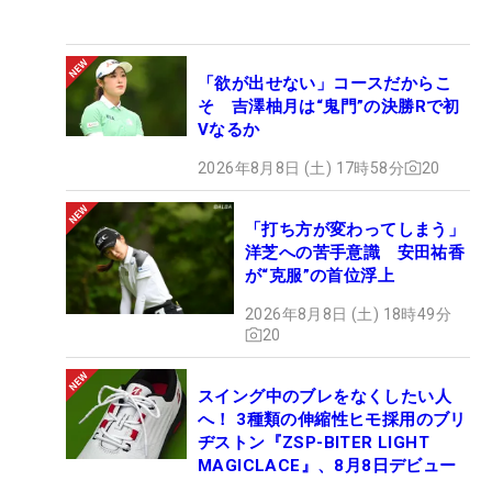
「欲が出せない」コースだからこ
そ 吉澤柚月は“鬼門”の決勝Rで初
Vなるか
2026年8月8日 (土) 17時58分
20
「打ち方が変わってしまう」
洋芝への苦手意識 安田祐香
が“克服”の首位浮上
2026年8月8日 (土) 18時49分
20
スイング中のブレをなくしたい人
へ！ 3種類の伸縮性ヒモ採用のブリ
ヂストン『ZSP-BITER LIGHT
MAGICLACE』、8月8日デビュー