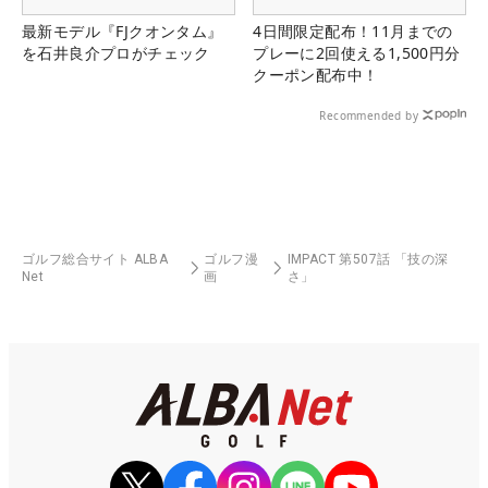
最新モデル『FJクオンタム』
4日間限定配布！11月までの
を石井良介プロがチェック
プレーに2回使える1,500円分
クーポン配布中！
Recommended by
ゴルフ総合サイト ALBA
ゴルフ漫
IMPACT 第507話 「技の深
Net
画
さ」