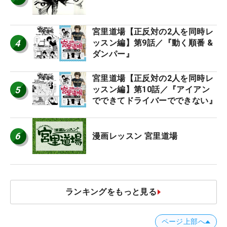
宮里道場【正反対の2人を同時レ
4
ッスン編】第9話／『動く順番 &
ダンパー』
宮里道場【正反対の2人を同時レ
5
ッスン編】第10話／『アイアン
でできてドライバーでできない』
6
漫画レッスン 宮里道場
ランキングをもっと見る
ページ上部へ