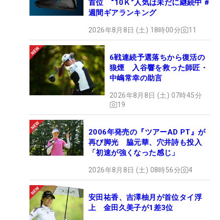
首位 “10Ｋ”人気は未だに継続中 #
週間ギアランキング
2026年8月8日 (土) 18時00分
11
6戦連続予選落ちから復活の
狼煙 入谷響を救った師匠・
中嶋常幸の助言
2026年8月8日 (土) 07時45分
19
2006年発売の『ツアーAD PT』が
再び脚光 脇元華、穴井詩も投入
「初速が強くなった感じ」
2026年8月8日 (土) 08時56分
4
安田祐香、吉澤柚月が首位タイ浮
上 金田久美子が1差3位