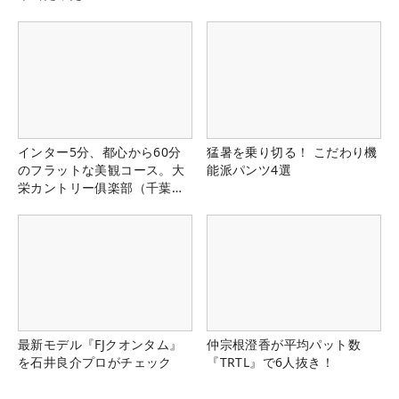
インター5分、都心から60分
猛暑を乗り切る！ こだわり機
のフラットな美観コース。大
能派パンツ4選
栄カントリー俱楽部（千葉
県）
最新モデル『FJクオンタム』
仲宗根澄香が平均パット数
を石井良介プロがチェック
『TRTL』で6人抜き！