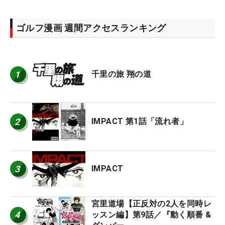
ゴルフ漫画 週間アクセスランキング
1
千里の旅 翔の道
2
IMPACT 第1話「流れ者」
3
IMPACT
宮里道場【正反対の2人を同時レ
4
ッスン編】第9話／『動く順番 &