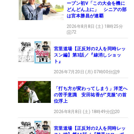
ープン初V「この大会を機に
どんどん上に」 シニアの部
は宮本勝昌が連覇
2026年8月8日 (土) 18時25分
72
宮里道場【正反対の2人を同時レッ
スン編】第3話／『線消しショッ
ト』
2026年7月20日 (月) 07時00分
9
「打ち方が変わってしまう」洋芝へ
の苦手意識 安田祐香が“克服”の首
位浮上
2026年8月8日 (土) 18時49分
20
宮里道場【正反対の2人を同時レッ