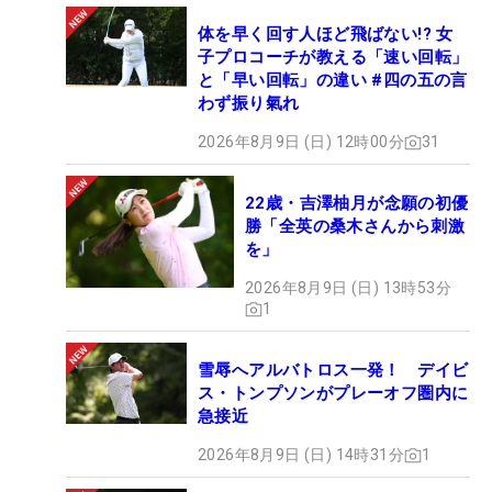
体を早く回す人ほど飛ばない!? 女
子プロコーチが教える「速い回転」
と「早い回転」の違い #四の五の言
わず振り氣れ
2026年8月9日 (日) 12時00分
31
22歳・吉澤柚月が念願の初優
勝「全英の桑木さんから刺激
を」
2026年8月9日 (日) 13時53分
1
雪辱へアルバトロス一発！ デイビ
ス・トンプソンがプレーオフ圏内に
急接近
2026年8月9日 (日) 14時31分
1