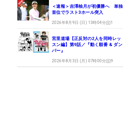
＜速報＞吉澤柚月が初優勝へ 単独
首位でラスト3ホール突入
2026年8月9日 (日) 13時04分
1
宮里道場【正反対の2人を同時レッ
スン編】第9話／『動く順番 & ダン
パー』
2026年8月3日 (月) 07時00分
9