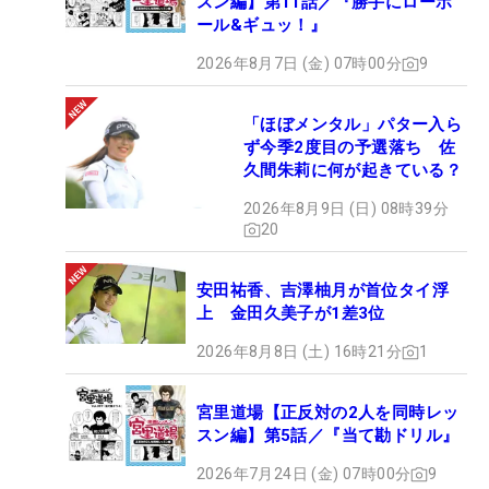
スン編】第11話／『勝手にローボ
ール&ギュッ！』
2026年8月7日 (金) 07時00分
9
「ほぼメンタル」パター入ら
ず今季2度目の予選落ち 佐
久間朱莉に何が起きている？
2026年8月9日 (日) 08時39分
20
安田祐香、吉澤柚月が首位タイ浮
上 金田久美子が1差3位
2026年8月8日 (土) 16時21分
1
宮里道場【正反対の2人を同時レッ
スン編】第5話／『当て勘ドリル』
2026年7月24日 (金) 07時00分
9