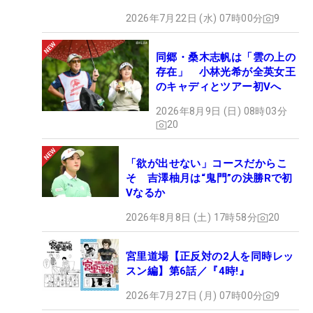
2026年7月22日 (水) 07時00分
9
同郷・桑木志帆は「雲の上の
存在」 小林光希が全英女王
のキャディとツアー初Vへ
2026年8月9日 (日) 08時03分
20
「欲が出せない」コースだからこ
そ 吉澤柚月は“鬼門”の決勝Rで初
Vなるか
2026年8月8日 (土) 17時58分
20
宮里道場【正反対の2人を同時レッ
スン編】第6話／『4時!』
2026年7月27日 (月) 07時00分
9