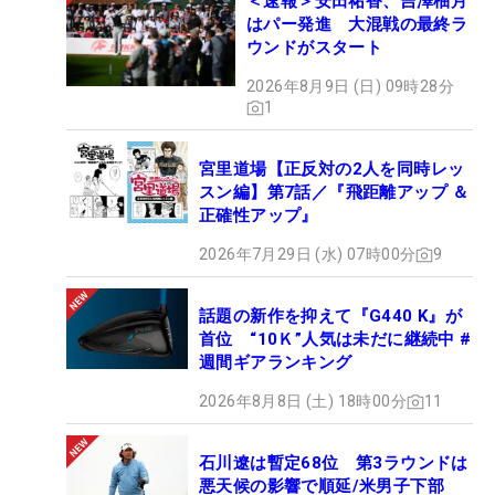
＜速報＞安田祐香、吉澤柚月
はパー発進 大混戦の最終ラ
ウンドがスタート
2026年8月9日 (日) 09時28分
1
宮里道場【正反対の2人を同時レッ
スン編】第7話／『飛距離アップ ＆
正確性アップ』
2026年7月29日 (水) 07時00分
9
話題の新作を抑えて『G440 K』が
首位 “10Ｋ”人気は未だに継続中 #
週間ギアランキング
2026年8月8日 (土) 18時00分
11
石川遼は暫定68位 第3ラウンドは
悪天候の影響で順延/米男子下部