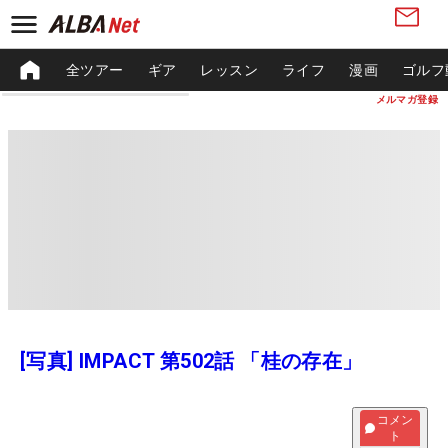
全ツアー
ギア
レッスン
ライフ
漫画
ゴルフ
メルマガ登録
[写真] IMPACT 第502話 「桂の存在」
コメン
ト