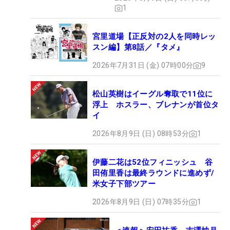
1
宮里道場【正反対の2人を同時レッ
スン編】第8話／『タメ』
2026年7月31日 (金) 07時00分
9
松山英樹はイーグル奪取で11位に
浮上 ホスラー、ブレナンが首位タ
イ
2026年8月9日 (日) 08時53分
1
伊藤二花は52位フィニッシュ 谷
田侑里香は最終ラウンドに進めず/
米女子下部ツアー
2026年8月9日 (日) 07時35分
1