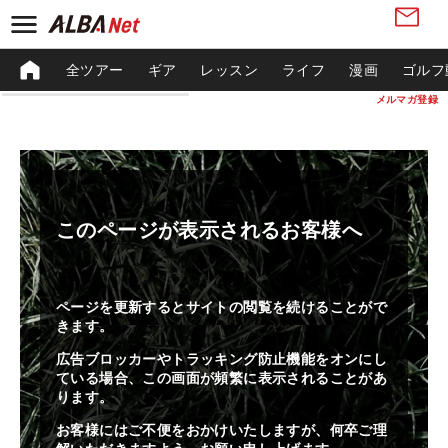
全ツアー
ギア
レッスン
ライフ
漫画
ゴルフ
メルマガ登録
このページが表示されるお客様へ
ページを更新するとサイトの閲覧を続けることがで
きます。
広告ブロッカーやトラッキング防止機能をオンにし
ている場合、この画面が頻繁に表示されることがあ
ります。
お客様にはご不便をおかけいたしますが、何卒ご理