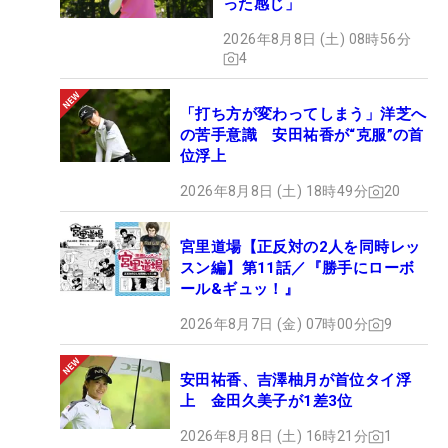
った感じ」
2026年8月8日 (土) 08時56分
4
「打ち方が変わってしまう」洋芝へ
の苦手意識 安田祐香が“克服”の首
位浮上
2026年8月8日 (土) 18時49分
20
宮里道場【正反対の2人を同時レッ
スン編】第11話／『勝手にローボ
ール&ギュッ！』
2026年8月7日 (金) 07時00分
9
安田祐香、吉澤柚月が首位タイ浮
上 金田久美子が1差3位
2026年8月8日 (土) 16時21分
1