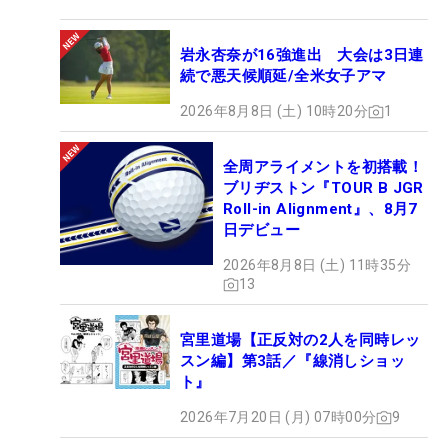
岩永杏奈が16強進出 大会は3日連
続で悪天候順延/全米女子アマ
2026年8月8日 (土) 10時20分
1
全周アライメントを初搭載！
ブリヂストン『TOUR B JGR
Roll-in Alignment』、8月7
日デビュー
2026年8月8日 (土) 11時35分
13
宮里道場【正反対の2人を同時レッ
スン編】第3話／『線消しショッ
ト』
2026年7月20日 (月) 07時00分
9