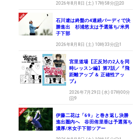
2026年8月8日 (土) 17時58分
20
石川遼は終盤の4連続バーディで決
勝進出 杉浦悠太は予選落ち/米男
子下部
2026年8月8日 (土) 10時33分
1
宮里道場【正反対の2人を同
時レッスン編】第7話／『飛
距離アップ ＆ 正確性アッ
プ』
2026年7月29日 (水) 07時00分
9
伊藤二花は「69」と巻き返し決勝
進出圏内へ 谷田侑里香は予選落ち
濃厚/米女子下部ツアー