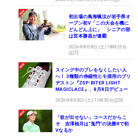
初出場の鳥海颯汰が岩手県オ
ープン初V「この大会を機に
どんどん上に」 シニアの部
は宮本勝昌が連覇
2026年8月8日 (土) 18時25分
72
スイング中のブレをなくしたい人
へ！ 3種類の伸縮性ヒモ採用のブリ
ヂストン『ZSP-BITER LIGHT
MAGICLACE』、8月8日デビュー
2026年8月8日 (土) 11時30分
30
「欲が出せない」コースだからこ
そ 吉澤柚月は“鬼門”の決勝Rで初
Vなるか