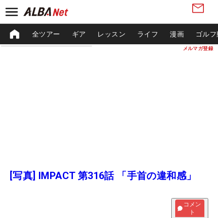
全ツアー
ギア
レッスン
ライフ
漫画
ゴルフ
メルマガ登録
[写真] IMPACT 第316話 「手首の違和感」
コメン
ト