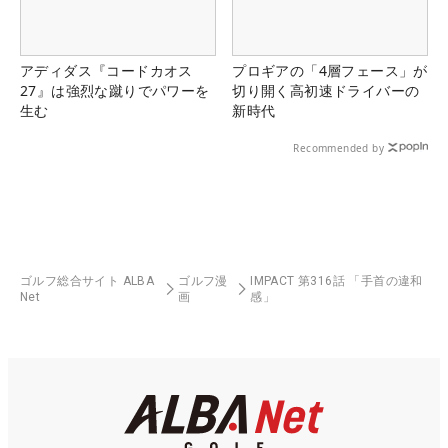
アディダス『コードカオス
プロギアの「4層フェース」が
27』は強烈な蹴りでパワーを
切り開く高初速ドライバーの
生む
新時代
Recommended by
ゴルフ総合サイト ALBA
ゴルフ漫
IMPACT 第316話 「手首の違和
Net
画
感」