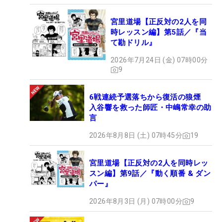
宮里道場【正反対の2人を同
時レッスン編】第5話／『当
て勘ドリル』
2026年7月24日 (金) 07時00分
9
6戦連続予選落ちから復活の狼煙
入谷響を救った師匠・中嶋常幸の助
言
2026年8月8日 (土) 07時45分
19
宮里道場【正反対の2人を同時レッ
スン編】第9話／『動く順番 & ダン
パー』
2026年8月3日 (月) 07時00分
9