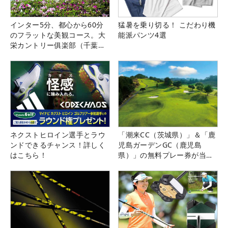
インター5分、都心から60分
猛暑を乗り切る！ こだわり機
のフラットな美観コース。大
能派パンツ4選
栄カントリー俱楽部（千葉
県）
ネクストヒロイン選手とラウ
「潮来CC（茨城県）」＆「鹿
ンドできるチャンス！詳しく
児島ガーデンGC（鹿児島
はこちら！
県）」の無料プレー券が当た
る！！