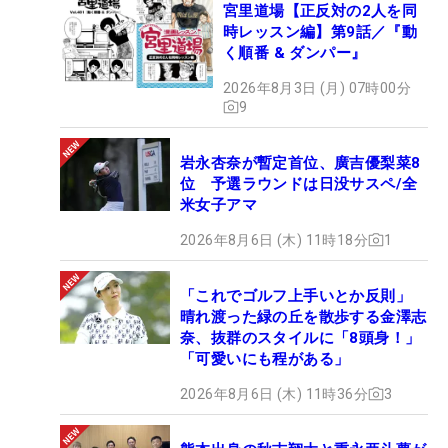
宮里道場【正反対の2人を同
時レッスン編】第9話／『動
く順番 & ダンパー』
2026年8月3日 (月) 07時00分
9
岩永杏奈が暫定首位、廣吉優梨菜8
位 予選ラウンドは日没サスペ/全
米女子アマ
2026年8月6日 (木) 11時18分
1
「これでゴルフ上手いとか反則」
晴れ渡った緑の丘を散歩する金澤志
奈、抜群のスタイルに「8頭身！」
「可愛いにも程がある」
2026年8月6日 (木) 11時36分
3