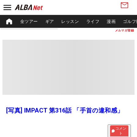
全ツアー
ギア
レッスン
ライフ
漫画
ゴルフ
メルマガ登録
[写真] IMPACT 第316話 「手首の違和感」
コメン
ト