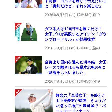
ト開催 ゴルフを通じて伝えたいこ
と「真剣だけど、それを楽しむ」
2026年8月6日 (木) 17時43分
19
ダフる人は100円玉を置くだけ！
女子プロが実践するアイアン「ダウ
ンブロードリル」が効果抜群
2026年8月6日 (木) 12時00分
40
全英より国内を選んだ河本結 女王
レースで離されるも桑木志帆のVに
「刺激をもらいました」
2026年8月6日 (木) 15時45分
19
無念の「全英女子」を終えた
山下美夢有が帰国 きょうだ
い揃って神戸の寿司屋で「バ
ースデーディナー？」