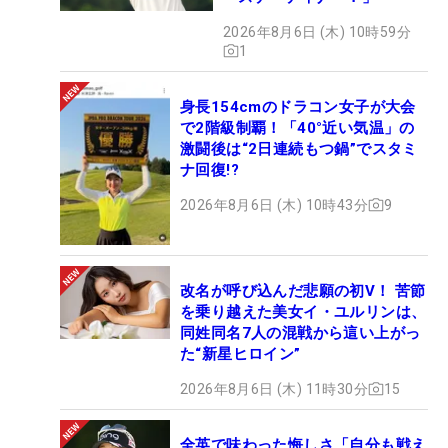
2026年8月6日 (木) 10時59分
1
身長154cmのドラコン女子が大会
で2階級制覇！「40°近い気温」の
激闘後は“2日連続もつ鍋”でスタミ
ナ回復!?
2026年8月6日 (木) 10時43分
9
改名が呼び込んだ悲願の初V！ 苦節
を乗り越えた美女イ・ユルリンは、
同姓同名7人の混戦から這い上がっ
た“新星ヒロイン”
2026年8月6日 (木) 11時30分
15
全英で味わった悔しさ「自分も戦え