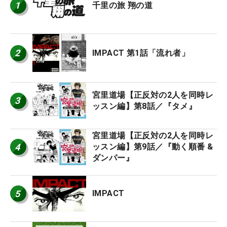
1
千里の旅 翔の道
2
IMPACT 第1話「流れ者」
宮里道場【正反対の2人を同時レ
3
ッスン編】第8話／『タメ』
宮里道場【正反対の2人を同時レ
4
ッスン編】第9話／『動く順番 &
ダンパー』
5
IMPACT