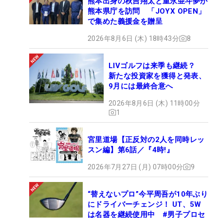
熊本出身の秋吉翔太と重永亜斗夢が
熊本県庁を訪問 「JOYX OPEN」
で集めた義援金を贈呈
2026年8月6日 (木) 18時43分
8
LIVゴルフは来季も継続？
新たな投資家を獲得と発表、
9月には最終合意へ
2026年8月6日 (木) 11時00分
1
宮里道場【正反対の2人を同時レッ
スン編】第6話／『4時!』
2026年7月27日 (月) 07時00分
9
“替えないプロ”今平周吾が10年ぶり
にドライバーチェンジ！ UT、5W
は名器を継続使用中 #男子プロセ