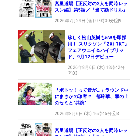
宮里道場【正反対の2人を同時レッ
スン編】第5話／『当て勘ドリル』
2026年7月24日 (金) 07時00分
9
珍しく松山英樹も5Wを即採
用！ スリクソン『ZXi RKT』
フェアウェイ＆ハイブリッ
ド、9月12日デビュー
2026年8月6日 (木) 13時42分
33
「ボトッ！って音が…」ラウンド中
にまさかの珍客!? 都玲華、頭の上
のセミと“共演”
2026年8月6日 (木) 16時45分
3
宮里道場【正反対の2人を同時レッ