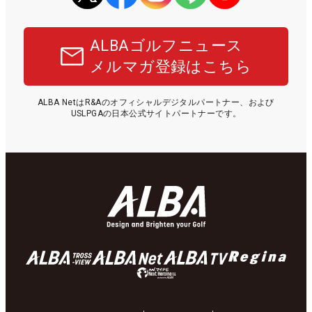
ALBAゴルフニュース
メルマガ登録はこちら
ALBA NetはR&Aのオフィシャルデジタルパートナー、および
USLPGAの日本公式サイトパートナーです。