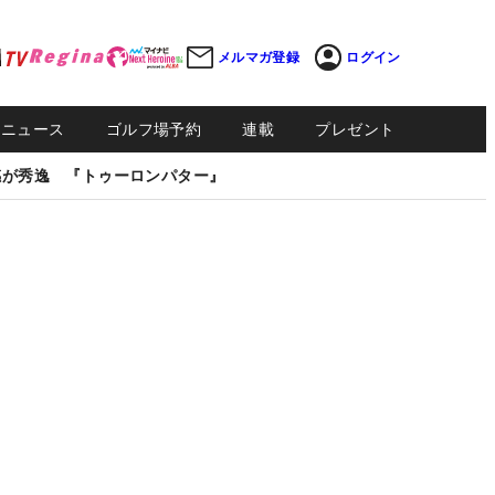
メルマガ登録
ログイン
Sニュース
ゴルフ場予約
連載
プレゼント
感が秀逸 『トゥーロンパター』