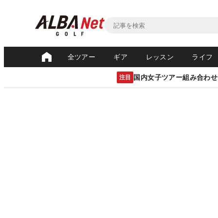
全ツアー
ギア
レッスン
ライフ
国内女子ツアー組み合わせ
注目