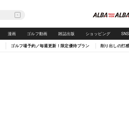
漫画
ゴルフ動画
雑誌出版
ショッピング
SN
ゴルフ場予約／毎週更新！限定優待プラン
削り出しの打