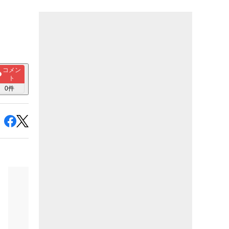
コメン
ト
0
件