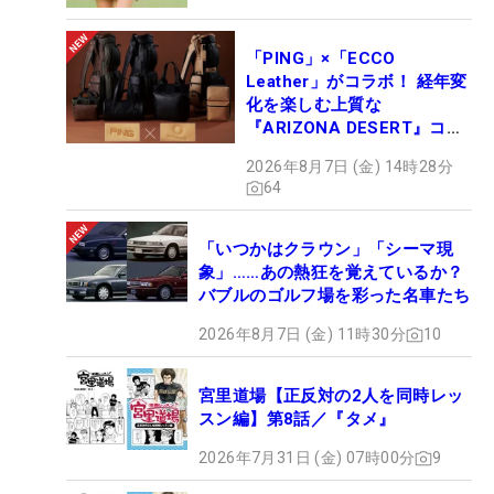
「PING」×「ECCO
Leather」がコラボ！ 経年変
化を楽しむ上質な
『ARIZONA DESERT』コレ
クション、9月15日限定デビ
2026年8月7日 (金) 14時28分
ュー
64
「いつかはクラウン」「シーマ現
象」……あの熱狂を覚えているか？
バブルのゴルフ場を彩った名車たち
2026年8月7日 (金) 11時30分
10
宮里道場【正反対の2人を同時レッ
スン編】第8話／『タメ』
2026年7月31日 (金) 07時00分
9