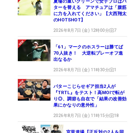
夏場の重いグリーンで女子プロはパ
ターを替える アマチュアは「腹筋
に力を入れてください」【大西翔太
のHOTSHOT】
2026年8月7日 (金) 12時00分
7
「61」マークのホスラーは勝てば
70人抜き！ 大逆転プレーオフ進
出なるか
2026年8月7日 (金) 11時30分
1
パターこじらせギア担当2人が
『TRTL』をテスト！高MOIで転が
り◎、調節も自在で「結果の改善効
果にかなりの意外性」
2026年8月7日 (金) 11時15分
18
宮里道場【正反対の2人を同