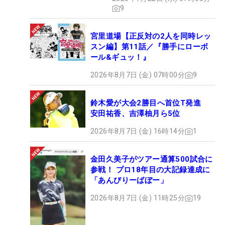
9
宮里道場【正反対の2人を同時レッ
スン編】第11話／『勝手にローボ
ール&ギュッ！』
2026年8月7日 (金) 07時00分
9
鈴木愛が大会2勝目へ首位T発進
安田祐香、吉澤柚月ら5位
2026年8月7日 (金) 16時14分
1
金田久美子がツアー通算500試合に
参戦！ プロ18年目の大記録達成に
「あんびりーばぼー」
2026年8月7日 (金) 11時25分
19