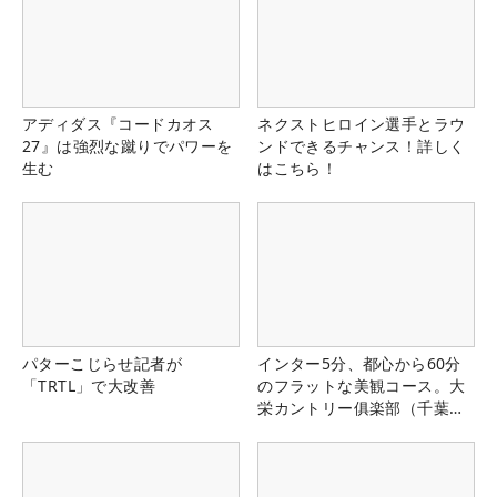
アディダス『コードカオス
ネクストヒロイン選手とラウ
27』は強烈な蹴りでパワーを
ンドできるチャンス！詳しく
生む
はこちら！
パターこじらせ記者が
インター5分、都心から60分
「TRTL」で大改善
のフラットな美観コース。大
栄カントリー俱楽部（千葉
県）