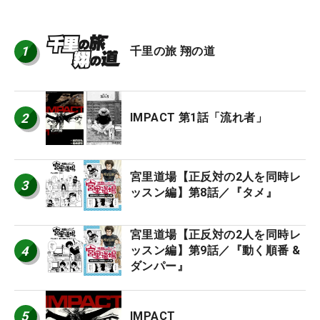
1
千里の旅 翔の道
2
IMPACT 第1話「流れ者」
宮里道場【正反対の2人を同時レ
3
ッスン編】第8話／『タメ』
宮里道場【正反対の2人を同時レ
4
ッスン編】第9話／『動く順番 &
ダンパー』
5
IMPACT