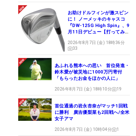
お助けドルフィンが激スピン
に！ ノーメッキのキャスコ
『DW-125G High Spin』、9
月11日デビュー【打ってみ
た】
2026年8月7日 (金) 18時36分
33
あふれる熊本への思い 首位発進・
鈴木愛が被災地に1000万円寄付
「もらったお金をほかの人に」
2026年8月7日 (金) 18時10分
19
首位通過の岩永杏奈がマッチ1回戦
に勝利 廣吉優梨菜も2回戦へ/全米
女子アマ
2026年8月7日 (金) 10時04分
1