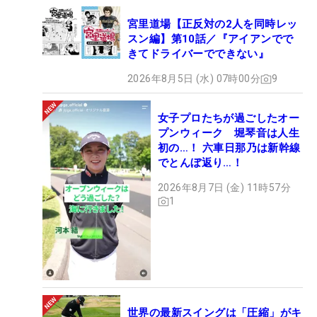
宮里道場【正反対の2人を同時レッ
スン編】第10話／『アイアンでで
きてドライバーでできない』
2026年8月5日 (水) 07時00分
9
女子プロたちが過ごしたオー
プンウィーク 堀琴音は人生
初の…！ 六車日那乃は新幹線
でとんぼ返り…！
2026年8月7日 (金) 11時57分
1
世界の最新スイングは「圧縮」がキ