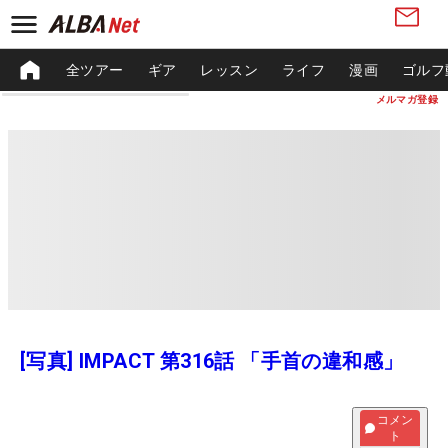
全ツアー
ギア
レッスン
ライフ
漫画
ゴルフ
メルマガ登録
[写真] IMPACT 第316話 「手首の違和感」
コメン
ト