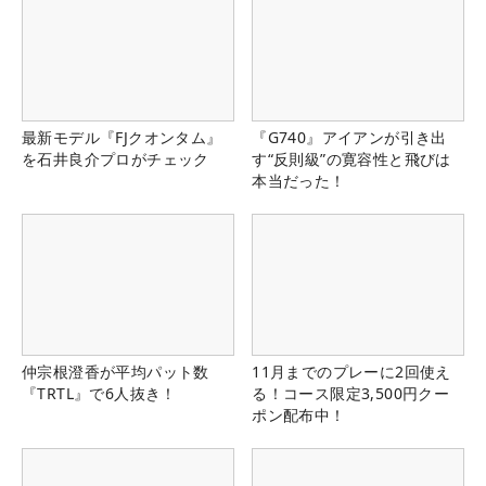
最新モデル『FJクオンタム』
『G740』アイアンが引き出
を石井良介プロがチェック
す“反則級”の寛容性と飛びは
本当だった！
仲宗根澄香が平均パット数
11月までのプレーに2回使え
『TRTL』で6人抜き！
る！コース限定3,500円クー
ポン配布中！