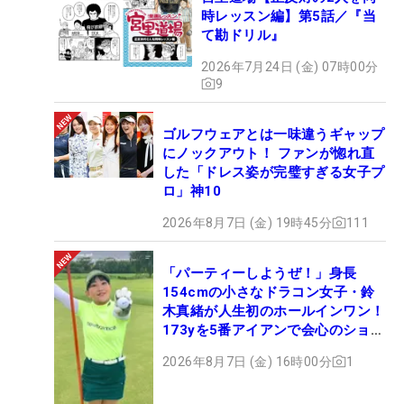
時レッスン編】第5話／『当
て勘ドリル』
2026年7月24日 (金) 07時00分
9
ゴルフウェアとは一味違うギャップ
にノックアウト！ ファンが惚れ直
した「ドレス姿が完璧すぎる女子プ
ロ」神10
2026年8月7日 (金) 19時45分
111
「パーティーしようぜ！」身長
154cmの小さなドラコン女子・鈴
木真緒が人生初のホールインワン！
173yを5番アイアンで会心のショッ
ト
2026年8月7日 (金) 16時00分
1