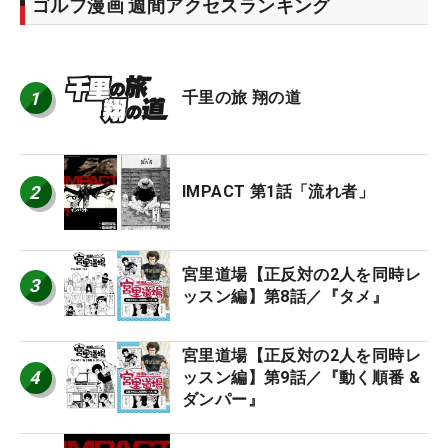
ゴルフ漫画 週間アクセスランキング
1
千里の旅 翔の道
2
IMPACT 第1話「流れ者」
宮里道場【正反対の2人を同時レ
3
ッスン編】第8話／『タメ』
宮里道場【正反対の2人を同時レ
4
ッスン編】第9話／『動く順番 &
ダンパー』