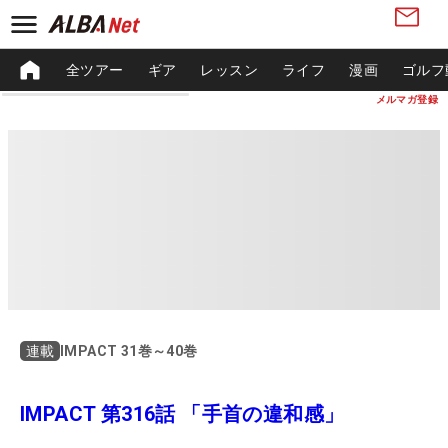
全ツアー
ギア
レッスン
ライフ
漫画
ゴルフ
メルマガ登録
IMPACT 31巻～40巻
連載
IMPACT 第316話 「手首の違和感」