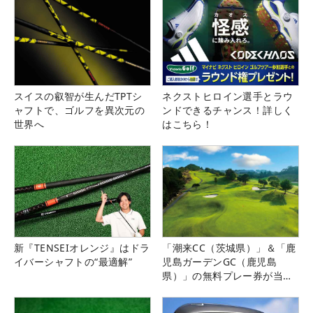
スイスの叡智が生んだTPTシ
ネクストヒロイン選手とラウ
ャフトで、ゴルフを異次元の
ンドできるチャンス！詳しく
世界へ
はこちら！
新『TENSEIオレンジ』はドラ
「潮来CC（茨城県）」＆「鹿
イバーシャフトの“最適解”
児島ガーデンGC（鹿児島
県）」の無料プレー券が当た
る！！