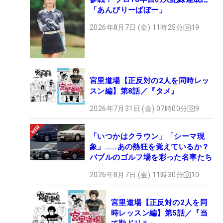
「あんびりーばぼー」
2026年8月7日 (金) 11時25分
19
宮里道場【正反対の2人を同時レッ
スン編】第8話／『タメ』
2026年7月31日 (金) 07時00分
9
「いつかはクラウン」「シーマ現
象」……あの熱狂を覚えているか？
バブルのゴルフ場を彩った名車たち
2026年8月7日 (金) 11時30分
10
宮里道場【正反対の2人を同
時レッスン編】第5話／『当