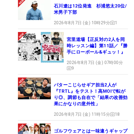
石川遼は12位発進 杉浦悠太20位/
米男子下部
2026年8月7日 (金) 10時29分
1
宮里道場【正反対の2人を同
時レッスン編】第11話／『勝
手にローボール&ギュッ！』
2026年8月7日 (金) 07時00分
9
パターこじらせギア担当2人が
『TRTL』をテスト！高MOIで転が
り◎、調節も自在で「結果の改善効
果にかなりの意外性」
2026年8月7日 (金) 11時15分
18
ゴルフウェアとは一味違うギャップ