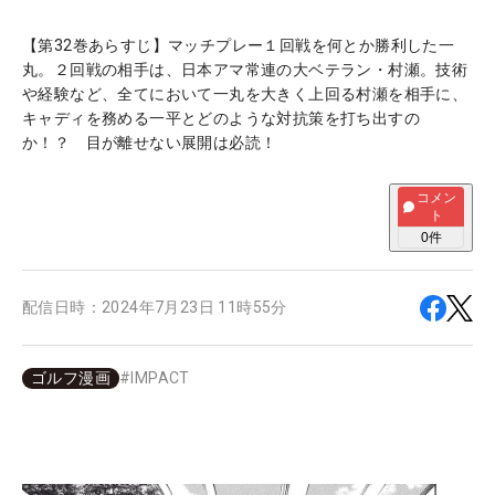
【第32巻あらすじ】マッチプレー１回戦を何とか勝利した一
丸。２回戦の相手は、日本アマ常連の大ベテラン・村瀬。技術
や経験など、全てにおいて一丸を大きく上回る村瀬を相手に、
キャディを務める一平とどのような対抗策を打ち出すの
か！？ 目が離せない展開は必読！
コメン
ト
0
件
配信日時：
2024年7月23日 11時55分
ゴルフ漫画
#
IMPACT