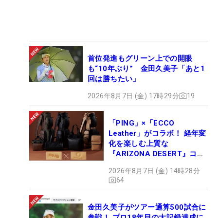
首位発進もグリーン上での開眼
も“10年ぶり” 金田久美子「あと1
回は勝ちたい」
2026年8月7日 (金) 17時29分
19
「PING」×「ECCO
Leather」がコラボ！ 経年変
化を楽しむ上質な
『ARIZONA DESERT』コレ
クション、9月15日限定デビ
2026年8月7日 (金) 14時28分
ュー
64
金田久美子がツアー通算500試合に
参戦！ プロ18年目の大記録達成に