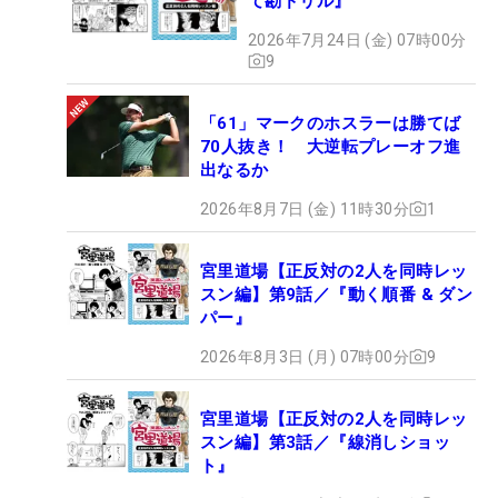
て勘ドリル』
2026年7月24日 (金) 07時00分
9
「61」マークのホスラーは勝てば
70人抜き！ 大逆転プレーオフ進
出なるか
2026年8月7日 (金) 11時30分
1
宮里道場【正反対の2人を同時レッ
スン編】第9話／『動く順番 & ダン
パー』
2026年8月3日 (月) 07時00分
9
宮里道場【正反対の2人を同時レッ
スン編】第3話／『線消しショッ
ト』