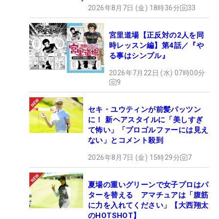
2026年8月7日 (金) 18時36分
33
宮里道場【正反対の2人を同
時レッスン編】第4話／『や
る事はシンプル』
2026年7月22日 (水) 07時00分
9
セキ・ユウティンが前髪パッツン
に！ 新ヘアスタイルに「美しすぎ
て怖い」「プロゴルファーには見え
ない」とコメント殺到
2026年8月7日 (金) 15時29分
7
夏場の重いグリーンで女子プロはパ
ターを替える アマチュアは「腹筋
に力を入れてください」【大西翔太
のHOTSHOT】