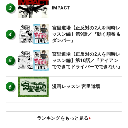
3
IMPACT
宮里道場【正反対の2人を同時レ
4
ッスン編】第9話／『動く順番 &
ダンパー』
宮里道場【正反対の2人を同時レ
5
ッスン編】第10話／『アイアン
でできてドライバーでできない』
6
漫画レッスン 宮里道場
ランキングをもっと見る