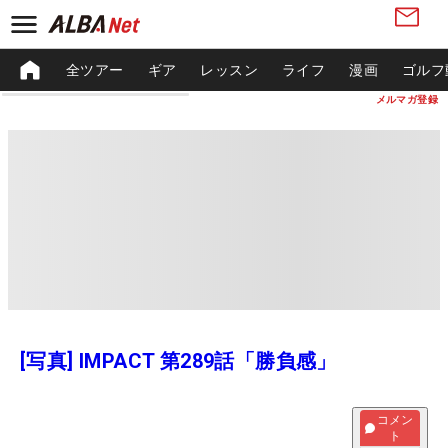
全ツアー
ギア
レッスン
ライフ
漫画
ゴルフ
メルマガ登録
[写真] IMPACT 第289話「勝負感」
コメン
ト