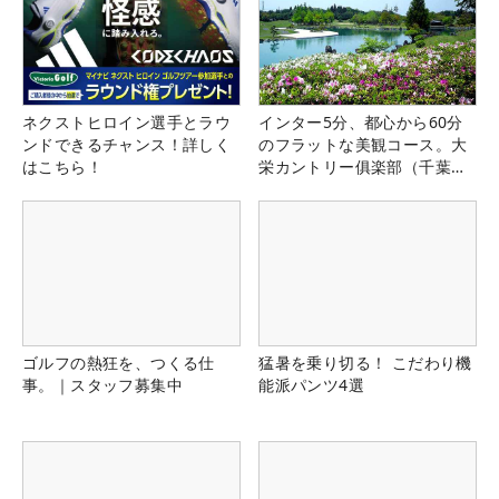
ネクストヒロイン選手とラウ
インター5分、都心から60分
ンドできるチャンス！詳しく
のフラットな美観コース。大
はこちら！
栄カントリー俱楽部（千葉
県）
ゴルフの熱狂を、つくる仕
猛暑を乗り切る！ こだわり機
事。｜スタッフ募集中
能派パンツ4選