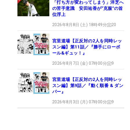
「打ち方が変わってしまう」洋芝へ
の苦手意識 安田祐香が“克服”の首
位浮上
2026年8月8日 (土) 18時49分
20
宮里道場【正反対の2人を同時レッ
スン編】第11話／『勝手にローボ
ール&ギュッ！』
2026年8月7日 (金) 07時00分
9
宮里道場【正反対の2人を同時レッ
スン編】第9話／『動く順番 & ダン
パー』
2026年8月3日 (月) 07時00分
9