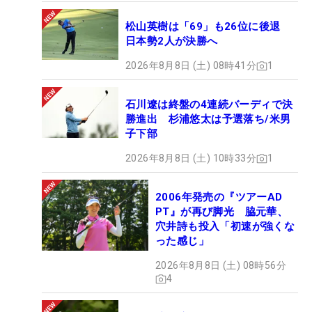
松山英樹は「69」も26位に後退
日本勢2人が決勝へ
2026年8月8日 (土) 08時41分
1
石川遼は終盤の4連続バーディで決
勝進出 杉浦悠太は予選落ち/米男
子下部
2026年8月8日 (土) 10時33分
1
2006年発売の『ツアーAD
PT』が再び脚光 脇元華、
穴井詩も投入「初速が強くな
った感じ」
2026年8月8日 (土) 08時56分
4