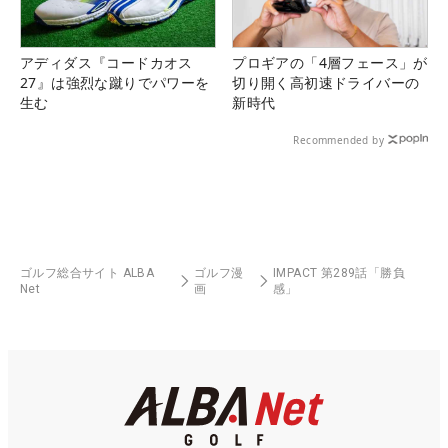
アディダス『コードカオス
プロギアの「4層フェース」が
27』は強烈な蹴りでパワーを
切り開く高初速ドライバーの
生む
新時代
Recommended by
ゴルフ総合サイト ALBA
ゴルフ漫
IMPACT 第289話「勝負
Net
画
感」