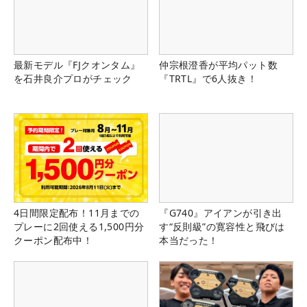
最新モデル『FJクオンタム』
仲宗根澄香が平均パット数
を石井良介プロがチェック
『TRTL』で6人抜き！
4日間限定配布！11月までの
『G740』アイアンが引き出
プレーに2回使える1,500円分
す“反則級”の寛容性と飛びは
クーポン配布中！
本当だった！