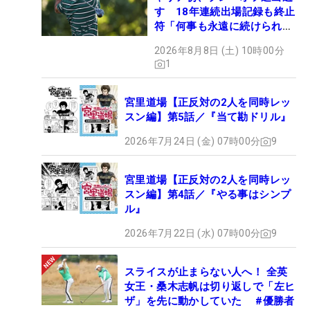
す 18年連続出場記録も終止
符「何事も永遠に続けられな
い」
2026年8月8日 (土) 10時00分
1
宮里道場【正反対の2人を同時レッ
スン編】第5話／『当て勘ドリル』
2026年7月24日 (金) 07時00分
9
宮里道場【正反対の2人を同時レッ
スン編】第4話／『やる事はシンプ
ル』
2026年7月22日 (水) 07時00分
9
スライスが止まらない人へ！ 全英
女王・桑木志帆は切り返しで「左ヒ
ザ」を先に動かしていた #優勝者