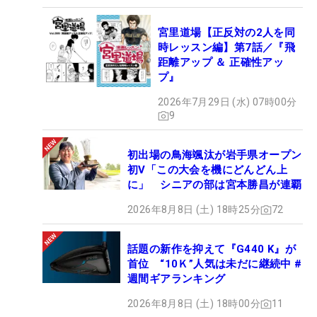
宮里道場【正反対の2人を同
時レッスン編】第7話／『飛
距離アップ ＆ 正確性アッ
プ』
2026年7月29日 (水) 07時00分
9
初出場の鳥海颯汰が岩手県オープン
初V「この大会を機にどんどん上
に」 シニアの部は宮本勝昌が連覇
2026年8月8日 (土) 18時25分
72
話題の新作を抑えて『G440 K』が
首位 “10Ｋ”人気は未だに継続中 #
週間ギアランキング
2026年8月8日 (土) 18時00分
11