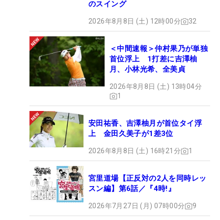
のスイング
2026年8月8日 (土) 12時00分
32
＜中間速報＞仲村果乃が単独
首位浮上 1打差に吉澤柚
月、小林光希、全美貞
2026年8月8日 (土) 13時04分
1
安田祐香、吉澤柚月が首位タイ浮
上 金田久美子が1差3位
2026年8月8日 (土) 16時21分
1
宮里道場【正反対の2人を同時レッ
スン編】第6話／『4時!』
2026年7月27日 (月) 07時00分
9