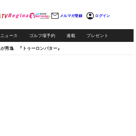
メルマガ登録
ログイン
Sニュース
ゴルフ場予約
連載
プレゼント
感が秀逸 『トゥーロンパター』