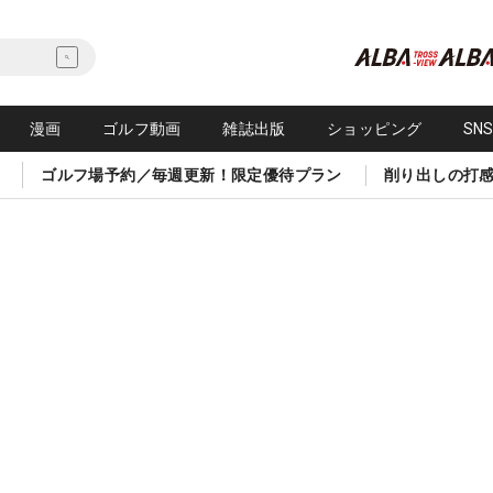
漫画
ゴルフ動画
雑誌出版
ショッピング
SN
ゴルフ場予約／毎週更新！限定優待プラン
削り出しの打