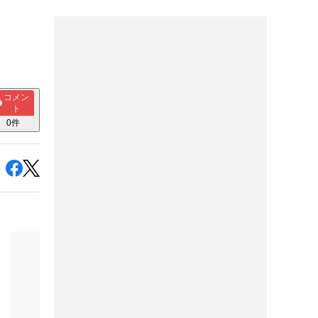
コメン
ト
0
件