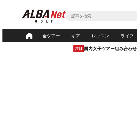
全ツアー
ギア
レッスン
ライフ
国内女子ツアー組み合わせ
注目