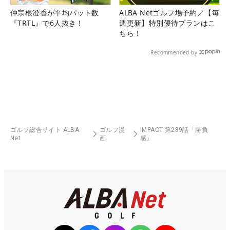
仲宗根澄香が平均パット数
ALBA Netゴルフ場予約／【毎
『TRTL』で6人抜き！
週更新】特別優待プランはこ
ちら！
Recommended by
ゴルフ総合サイト ALBA
ゴルフ漫
IMPACT 第289話「勝負
Net
画
感」