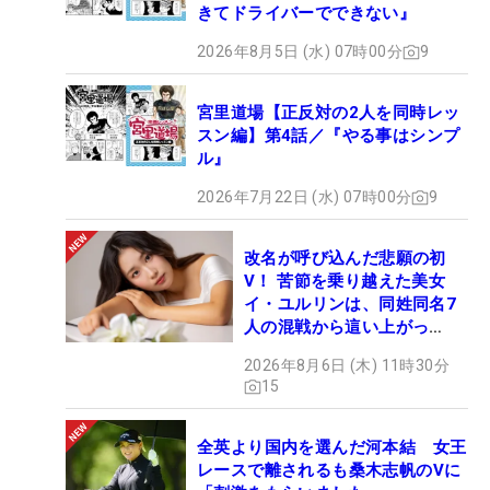
きてドライバーでできない』
2026年8月5日 (水) 07時00分
9
宮里道場【正反対の2人を同時レッ
スン編】第4話／『やる事はシンプ
ル』
2026年7月22日 (水) 07時00分
9
改名が呼び込んだ悲願の初
V！ 苦節を乗り越えた美女
イ・ユルリンは、同姓同名7
人の混戦から這い上がっ
た“新星ヒロイン”
2026年8月6日 (木) 11時30分
15
全英より国内を選んだ河本結 女王
レースで離されるも桑木志帆のVに