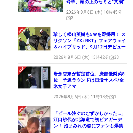
玲華、頭の上のセミと“共演”
2026年8月6日 (木) 16時45分
3
珍しく松山英樹も5Wを即採用！ ス
リクソン『ZXi RKT』フェアウェイ
＆ハイブリッド、9月12日デビュー
2026年8月6日 (木) 13時42分
33
岩永杏奈が暫定首位、廣吉優梨菜8
位 予選ラウンドは日没サスペ/全
米女子アマ
2026年8月6日 (木) 11時18分
1
「ビール注ぐのむずかしかった…」
江口紗代が北海道で初ビアガーデ
ン！ 泡まみれの姿にファンも爆笑