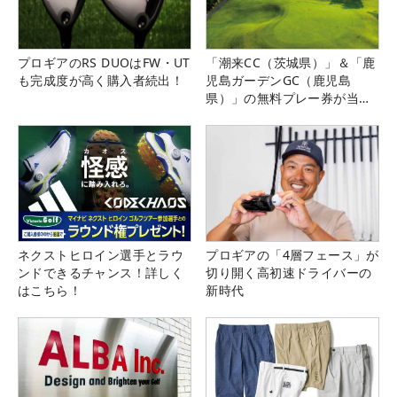
プロギアのRS DUOはFW・UT
「潮来CC（茨城県）」＆「鹿
も完成度が高く購入者続出！
児島ガーデンGC（鹿児島
県）」の無料プレー券が当た
る！！
ネクストヒロイン選手とラウ
プロギアの「4層フェース」が
ンドできるチャンス！詳しく
切り開く高初速ドライバーの
はこちら！
新時代