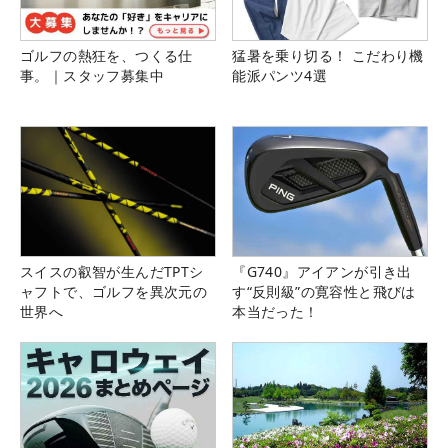
ゴルフの熱狂を、つくる仕
猛暑を乗り切る！ こだわり機
事。｜スタッフ募集中
能派パンツ4選
スイスの叡智が生んだTPTシ
『G740』アイアンが引き出
ャフトで、ゴルフを異次元の
す“反則級”の寛容性と飛びは
世界へ
本当だった！