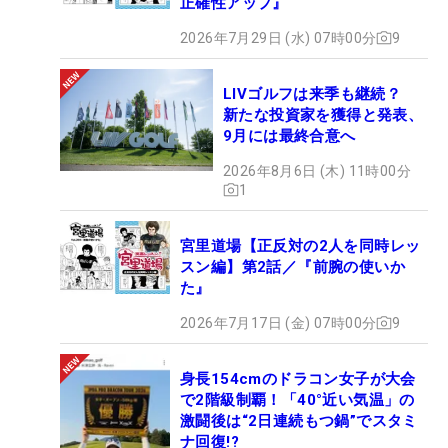
正確性アップ』
2026年7月29日 (水) 07時00分
9
LIVゴルフは来季も継続？
新たな投資家を獲得と発表、
9月には最終合意へ
2026年8月6日 (木) 11時00分
1
宮里道場【正反対の2人を同時レッ
スン編】第2話／『前腕の使いか
た』
2026年7月17日 (金) 07時00分
9
身長154cmのドラコン女子が大会
で2階級制覇！「40°近い気温」の
激闘後は“2日連続もつ鍋”でスタミ
ナ回復!?