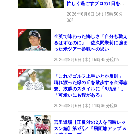
忙しく過ごすプロの1日を公
開
2026年8月6日 (木) 15時50分
1
全英で味わった悔しさ「自分も戦え
るはずなのに」 佐久間朱莉に強ま
った米ツアー参戦への思い
2026年8月6日 (木) 16時45分
19
「これでゴルフ上手いとか反則」
晴れ渡った緑の丘を散歩する金澤志
奈、抜群のスタイルに「8頭身！」
「可愛いにも程がある」
2026年8月6日 (木) 11時36分
3
宮里道場【正反対の2人を同時レッ
スン編】第7話／『飛距離アップ ＆