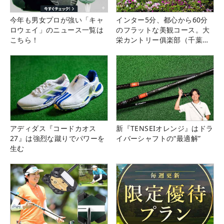
今年も男女プロが強い「キャ
インター5分、都心から60分
ロウェイ」のニュース一覧は
のフラットな美観コース。大
こちら！
栄カントリー俱楽部（千葉
県）
アディダス『コードカオス
新『TENSEIオレンジ』はドラ
27』は強烈な蹴りでパワーを
イバーシャフトの“最適解”
生む