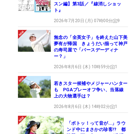
スン編】第3話／『線消しショッ
ト』
2026年7月20日 (月) 07時00分
9
無念の「全英女子」を終えた山下美
夢有が帰国 きょうだい揃って神戸
の寿司屋で「バースデーディナ
ー？」
2026年8月6日 (木) 10時59分
1
若きスター候補やメジャーハンター
も PGAプレーオフ争い、当落線
上の大物選手は？
2026年8月6日 (木) 14時02分
1
「ボトッ！って音が…」ラウ
ンド中にまさかの珍客!? 都