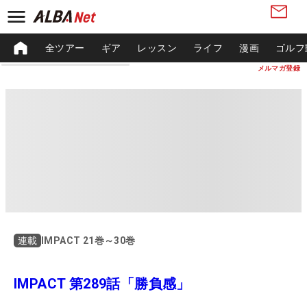
全ツアー
ギア
レッスン
ライフ
漫画
ゴルフ
メルマガ登録
IMPACT 21巻～30巻
連載
IMPACT 第289話「勝負感」