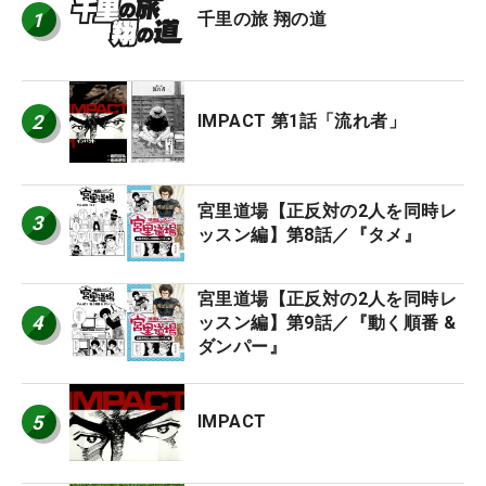
1
千里の旅 翔の道
2
IMPACT 第1話「流れ者」
宮里道場【正反対の2人を同時レ
3
ッスン編】第8話／『タメ』
宮里道場【正反対の2人を同時レ
4
ッスン編】第9話／『動く順番 &
ダンパー』
5
IMPACT