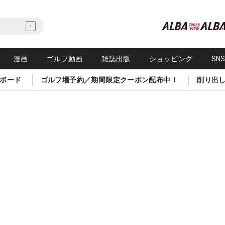
漫画
ゴルフ動画
雑誌出版
ショッピング
SN
ボード
ゴルフ場予約／期間限定クーポン配布中！
削り出