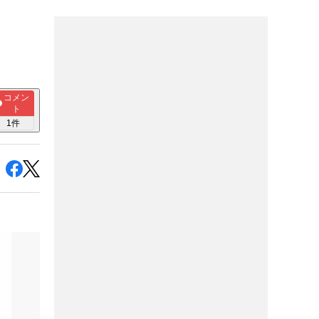
コメン
ト
1
件