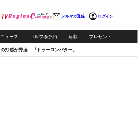
メルマガ登録
ログイン
Sニュース
ゴルフ場予約
連載
プレゼント
しの打感が秀逸 『トゥーロンパター』