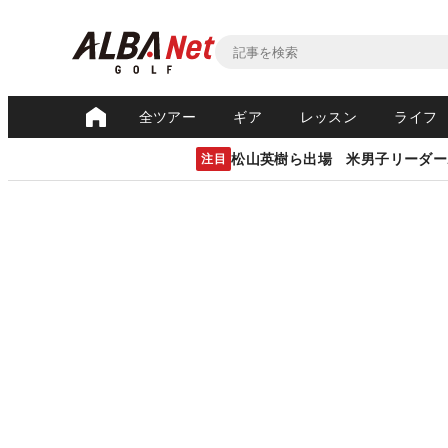
全ツアー
ギア
レッスン
ライフ
松山英樹ら出場 米男子リーダー
注目