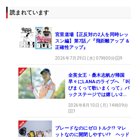
読まれています
宮里道場【正反対の2人を同時レッ
スン編】第7話／『飛距離アップ ＆
正確性アップ』
2026年7月29日 (水) 07時00分
9
全英女王・桑木志帆が帰国
早々にLANAのライブへ 「叫
びまくって歌いまくって」バ
ックステージでは嬉しい2シ
ョットも！
2026年8月10日 (月) 14時09分
1
ブレードなのにゼロトルク!? マレ
ットなのに開閉しやすい!? ヘッド