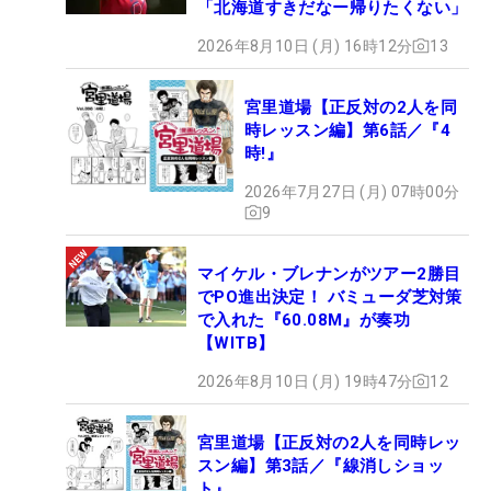
「北海道すきだなー帰りたくない」
2026年8月10日 (月) 16時12分
13
宮里道場【正反対の2人を同
時レッスン編】第6話／『4
時!』
2026年7月27日 (月) 07時00分
9
マイケル・ブレナンがツアー2勝目
でPO進出決定！ バミューダ芝対策
で入れた『60.08M』が奏功
【WITB】
2026年8月10日 (月) 19時47分
12
宮里道場【正反対の2人を同時レッ
スン編】第3話／『線消しショッ
ト』