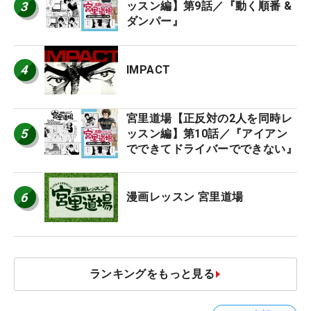
3
ッスン編】第9話／『動く順番 &
ダンパー』
4
IMPACT
宮里道場【正反対の2人を同時レ
5
ッスン編】第10話／『アイアン
でできてドライバーでできない』
6
漫画レッスン 宮里道場
ランキングをもっと見る