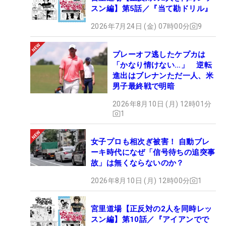
スン編】第5話／『当て勘ドリル』
2026年7月24日 (金) 07時00分
9
プレーオフ逃したケプカは
「かなり情けない…」 逆転
進出はブレナンただ一人、米
男子最終戦で明暗
2026年8月10日 (月) 12時01分
1
女子プロも相次ぎ被害！ 自動ブレ
ーキ時代になぜ「信号待ちの追突事
故」は無くならないのか？
2026年8月10日 (月) 12時00分
1
宮里道場【正反対の2人を同時レッ
スン編】第10話／『アイアンでで