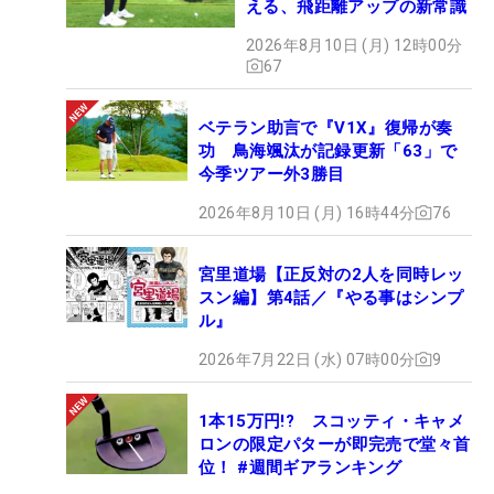
える、飛距離アップの新常識
2026年8月10日 (月) 12時00分
67
ベテラン助言で『V1X』復帰が奏
功 鳥海颯汰が記録更新「63」で
今季ツアー外3勝目
2026年8月10日 (月) 16時44分
76
宮里道場【正反対の2人を同時レッ
スン編】第4話／『やる事はシンプ
ル』
2026年7月22日 (水) 07時00分
9
1本15万円!? スコッティ・キャメ
ロンの限定パターが即完売で堂々首
位！ #週間ギアランキング