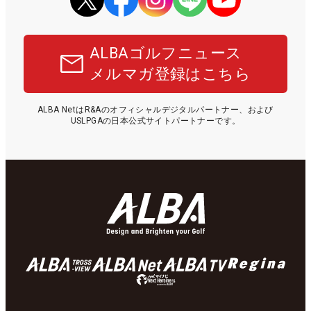
ALBAゴルフニュース
メルマガ登録はこちら
ALBA NetはR&Aのオフィシャルデジタルパートナー、および
USLPGAの日本公式サイトパートナーです。