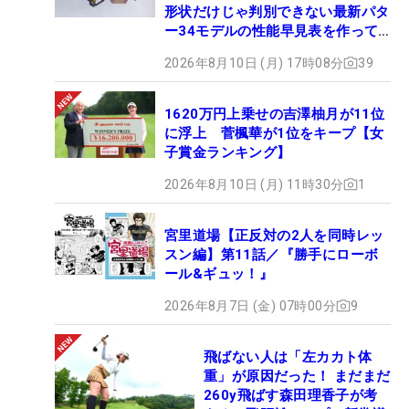
形状だけじゃ判別できない最新パタ
ー34モデルの性能早見表を作って
みた #ギアカタログ2026
2026年8月10日 (月) 17時08分
39
1620万円上乗せの吉澤柚月が11位
に浮上 菅楓華が1位をキープ【女
子賞金ランキング】
2026年8月10日 (月) 11時30分
1
宮里道場【正反対の2人を同時レッ
スン編】第11話／『勝手にローボ
ール&ギュッ！』
2026年8月7日 (金) 07時00分
9
飛ばない人は「左カカト体
重」が原因だった！ まだまだ
260y飛ばす森田理香子が考