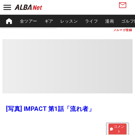
全ツアー
ギア
レッスン
ライフ
漫画
ゴルフ
メルマガ登録
[写真] IMPACT 第1話「流れ者」
コメン
ト