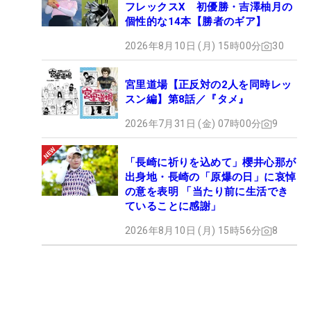
フレックスX 初優勝・吉澤柚月の
個性的な14本【勝者のギア】
2026年8月10日 (月) 15時00分
30
宮里道場【正反対の2人を同時レッ
スン編】第8話／『タメ』
2026年7月31日 (金) 07時00分
9
「長崎に祈りを込めて」櫻井心那が
出身地・長崎の「原爆の日」に哀悼
の意を表明 「当たり前に生活でき
ていることに感謝」
2026年8月10日 (月) 15時56分
8