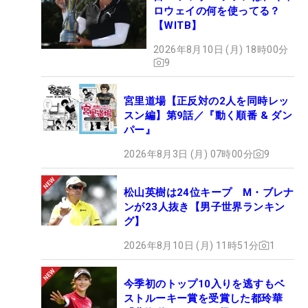
ロウェイの何を使ってる？
【WITB】
2026年8月10日 (月) 18時00分
9
宮里道場【正反対の2人を同時レッ
スン編】第9話／『動く順番 & ダン
パー』
2026年8月3日 (月) 07時00分
9
松山英樹は24位キープ M・ブレナ
ンが23人抜き【男子世界ランキン
グ】
2026年8月10日 (月) 11時51分
1
今季初のトップ10入りを逃すもベ
ストルーキー賞を受賞した都玲華