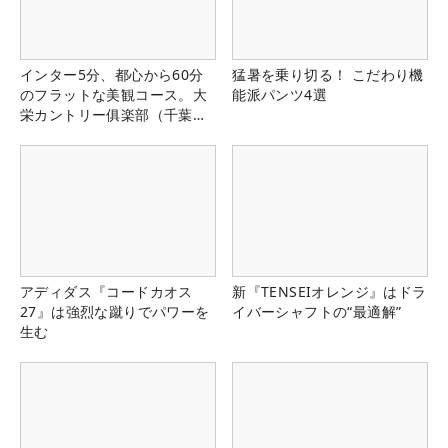
インター5分、都心から60分
猛暑を乗り切る！ こだわり機
のフラットな美観コース。大
能派パンツ4選
栄カントリー俱楽部（千葉
県）
アディダス『コードカオス
新『TENSEIオレンジ』はドラ
27』は強烈な蹴りでパワーを
イバーシャフトの“最適解”
生む