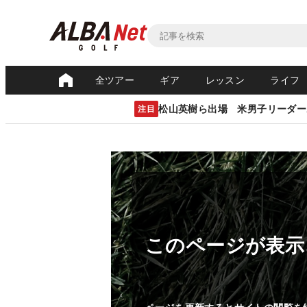
全ツアー
ギア
レッスン
ライフ
松山英樹ら出場 米男子リーダー
注目
このページが表示