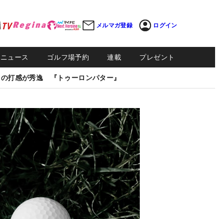
メルマガ登録
ログイン
Sニュース
ゴルフ場予約
連載
プレゼント
しの打感が秀逸 『トゥーロンパター』