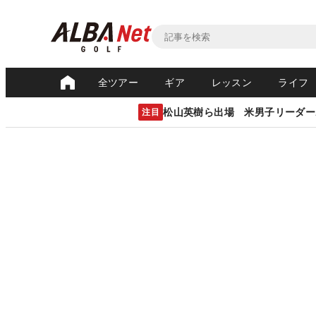
全ツアー
ギア
レッスン
ライフ
松山英樹ら出場 米男子リーダー
注目