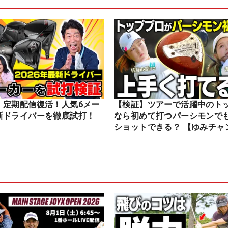
】定期配信復活！人気6メー
【検証】ツアーで活躍中のト
新ドライバーを徹底試打！
なら初めて打つパーシモンで
ショットできる？ 【ゆみチャ
ル】