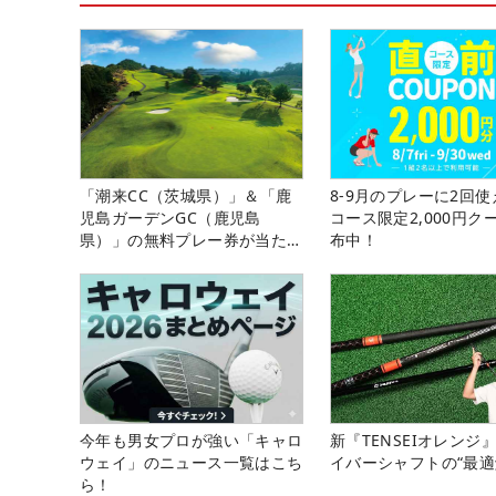
「潮来CC（茨城県）」＆「鹿
8-9月のプレーに2回
児島ガーデンGC（鹿児島
コース限定2,000円ク
県）」の無料プレー券が当た
布中！
る！！
今年も男女プロが強い「キャロ
新『TENSEIオレンジ
ウェイ」のニュース一覧はこち
イバーシャフトの“最適
ら！