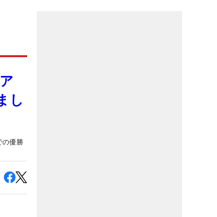
ア
まし
での優勝