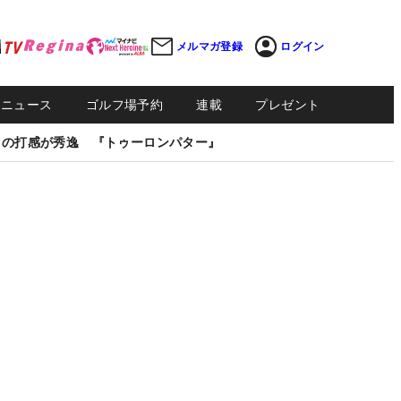
メルマガ登録
ログイン
Sニュース
ゴルフ場予約
連載
プレゼント
しの打感が秀逸 『トゥーロンパター』