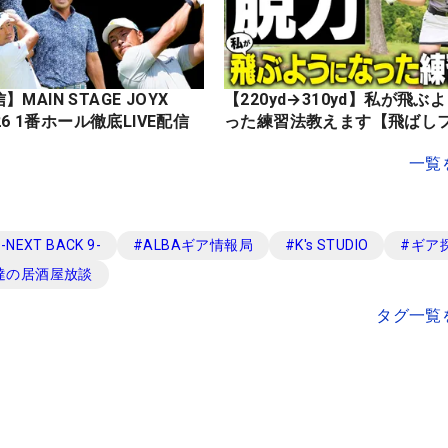
MAIN STAGE JOYX
【220yd→310yd】私が飛ぶ
OPEN 2026 1番ホール徹底LIVE配信
った練習法教えます【飛ばし
一覧
EXT BACK 9-
#
ALBAギア情報局
#
K's STUDIO
#
ギア
達の居酒屋放談
タグ一覧