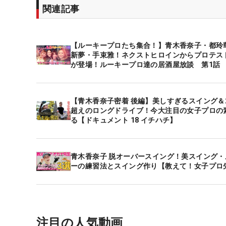
関連記事
【ルーキープロたち集合！】青木香奈子・都玲
新夢・手束雅！ネクストヒロインからプロテス
が登場！ルーキープロ達の居酒屋放談 第1話
【青木香奈子密着 後編】美しすぎるスイング＆2
超えのロングドライブ！今大注目の女子プロの
る【ドキュメント 18 イチハチ】
青木香奈子 脱オーバースイング！美スイング・
ーの練習法とスイング作り【教えて！女子プロ
注目の人気動画