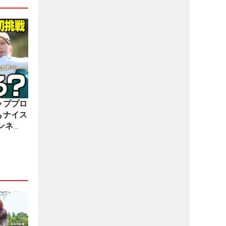
ッププロ
もナイス
ンネ