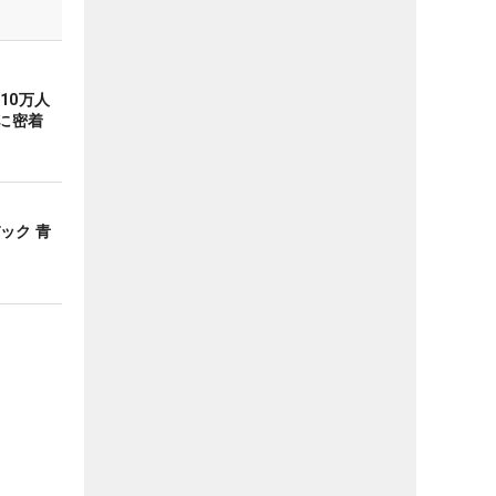
10万人
に密着
バック 青