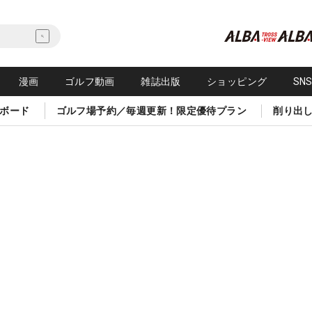
漫画
ゴルフ動画
雑誌出版
ショッピング
SN
ボード
ゴルフ場予約／毎週更新！限定優待プラン
削り出