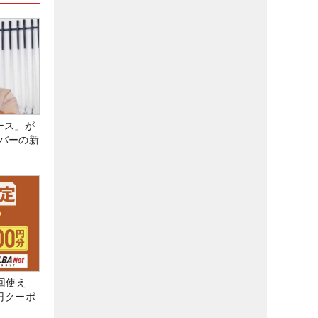
ース」が
バーの新
回使え
0円クーポ