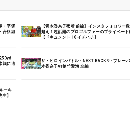
華・平塚
【青木香奈子密着 前編】インスタフォロワー数
ト合格組
越え！超話題のプロゴルファーのプライベート
【ドキュメント 18 イチハチ】
50yd
ザ・ヒロインバトル - NEXT BACK 9 - プレー
素顔に迫
木香奈子vs植竹愛海 全編
ルーキ
先生】