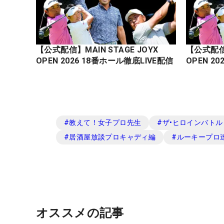
【公式配信】MAIN STAGE JOYX
【公式配信】
OPEN 2026 18番ホール徹底LIVE配信
#
教えて！女子プロ先生
#
ザ•ヒロインバトル -N
#
居酒屋放談プロキャディ編
#
ルーキープロ
オススメの記事