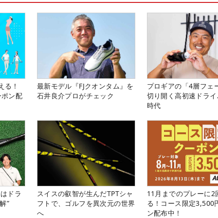
使える！
最新モデル『FJクオンタム』を
プロギアの「4層フェ
ーポン配
石井良介プロがチェック
切り開く高初速ドライ
時代
』はドラ
スイスの叡智が生んだTPTシャ
11月までのプレーに2
解”
フトで、ゴルフを異次元の世界
る！コース限定3,50
へ
ン配布中！