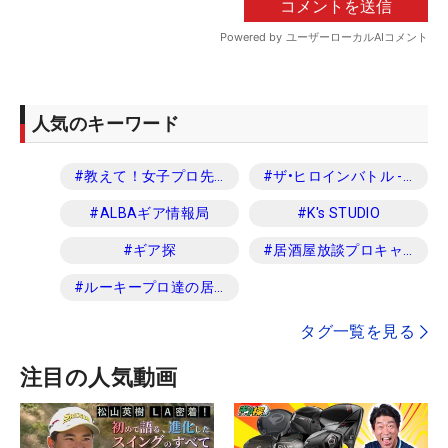
人気のキーワード
#
教えて！女子プロ先生
#
ザ•ヒロインバトル -NEXT BACK 9-
#
ALBAギア情報局
#
K's STUDIO
#
ギア探
#
居酒屋放談プロキャディ編
#
ルーキープロ達の居酒屋放談
タグ一覧を見る
注目の人気動画