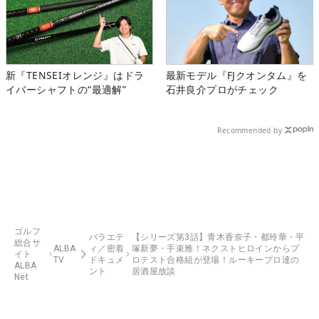
新『TENSEIオレンジ』はドラ
最新モデル『FJクオンタム』を
イバーシャフトの“最適解”
石井良介プロがチェック
Recommended by
ゴルフ
バラエテ
【シリーズ第3話】青木香奈子・都玲華・平
総合サ
ALBA
ィ／密着
塚新夢・手束雅！ネクストヒロインからプ
イト
TV
ドキュメ
ロテスト合格組が登場！ルーキープロ達の
ALBA
ント
居酒屋放談
Net