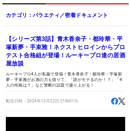
カテゴリ：バラエティ／密着ドキュメント
【シリーズ第3話】青木香奈子・都玲華・平
塚新夢・手束雅！ネクストヒロインからプロ
テスト合格組が登場！ルーキープロ達の居酒
屋放談
ルーキープロ4人が私服で登場！青木香奈子・都玲華・平塚新
夢・手束雅がお酒の力も借りて、「誰がモテるのか！？」「4
人の性格は？」など禁断の話題で盛り上がる！
配信日時：
2024年12月22日 21時01分