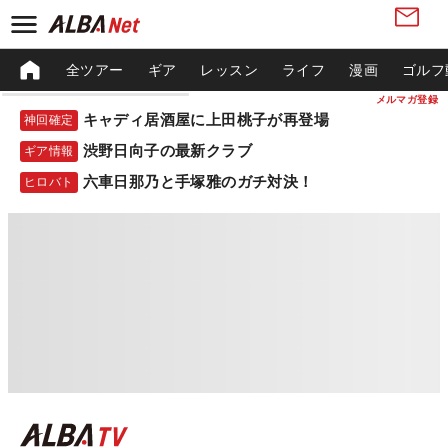
全ツアー
ギア
レッスン
ライフ
漫画
ゴルフ
メルマガ登録
キャディ居酒屋に上田桃子が再登場
神回確定
渋野日向子の最新クラブ
ギア情報
六車日那乃と手塚雅のガチ対決！
ヒロバト