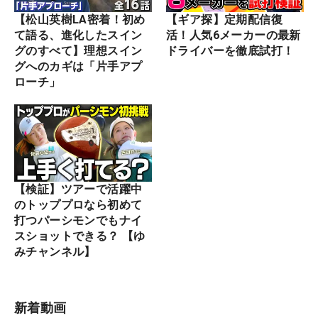
【松山英樹LA密着！初め
【ギア探】定期配信復
て語る、進化したスイン
活！人気6メーカーの最新
グのすべて】理想スイン
ドライバーを徹底試打！
グへのカギは「片手アプ
ローチ」
【検証】ツアーで活躍中
のトッププロなら初めて
打つパーシモンでもナイ
スショットできる？ 【ゆ
みチャンネル】
新着動画