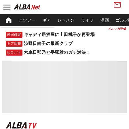
全ツアー
ギア
レッスン
ライフ
漫画
ゴルフ
メルマガ登録
キャディ居酒屋に上田桃子が再登場
神回確定
渋野日向子の最新クラブ
ギア情報
六車日那乃と手塚雅のガチ対決！
ヒロバト