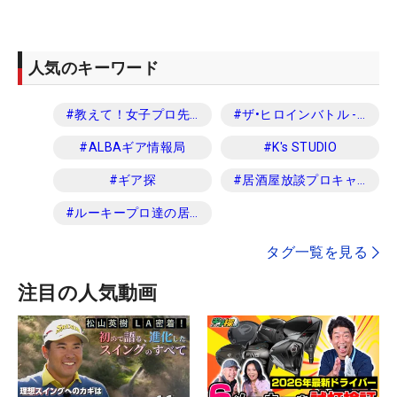
人気のキーワード
#
教えて！女子プロ先生
#
ザ•ヒロインバトル -NEXT BACK 9-
#
ALBAギア情報局
#
K's STUDIO
#
ギア探
#
居酒屋放談プロキャディ編
#
ルーキープロ達の居酒屋放談
タグ一覧を見る
注目の人気動画