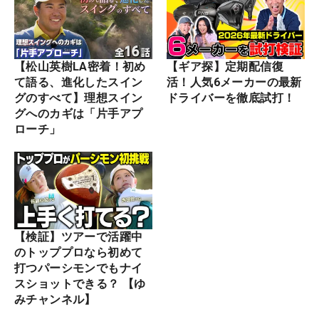
【松山英樹LA密着！初め
【ギア探】定期配信復
て語る、進化したスイン
活！人気6メーカーの最新
グのすべて】理想スイン
ドライバーを徹底試打！
グへのカギは「片手アプ
ローチ」
【検証】ツアーで活躍中
のトッププロなら初めて
打つパーシモンでもナイ
スショットできる？ 【ゆ
みチャンネル】