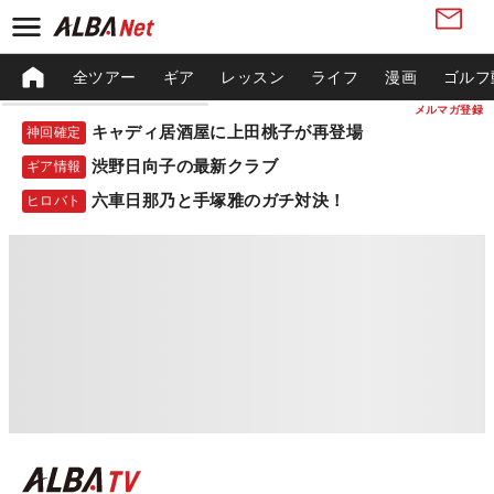
全ツアー
ギア
レッスン
ライフ
漫画
ゴルフ
メルマガ登録
キャディ居酒屋に上田桃子が再登場
神回確定
渋野日向子の最新クラブ
ギア情報
六車日那乃と手塚雅のガチ対決！
ヒロバト