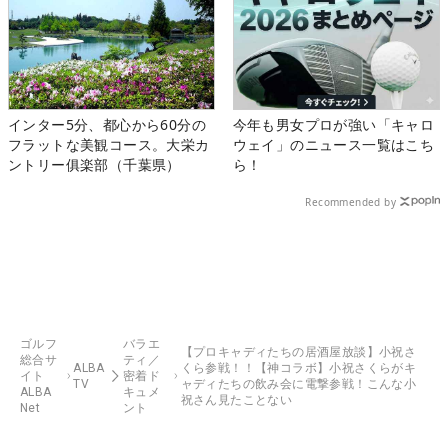
インター5分、都心から60分の
今年も男女プロが強い「キャロ
フラットな美観コース。大栄カ
ウェイ」のニュース一覧はこち
ントリー俱楽部（千葉県）
ら！
Recommended by
ゴルフ
バラエ
【プロキャディたちの居酒屋放談】小祝さ
総合サ
ティ／
ALBA
くら参戦！！【神コラボ】小祝さくらがキ
イト
密着ド
TV
ャディたちの飲み会に電撃参戦！こんな小
ALBA
キュメ
祝さん見たことない
Net
ント