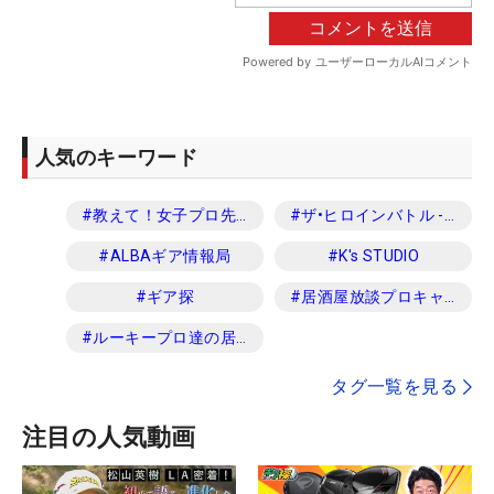
人気のキーワード
#
教えて！女子プロ先生
#
ザ•ヒロインバトル -NEXT BACK 9-
#
ALBAギア情報局
#
K's STUDIO
#
ギア探
#
居酒屋放談プロキャディ編
#
ルーキープロ達の居酒屋放談
タグ一覧を見る
注目の人気動画