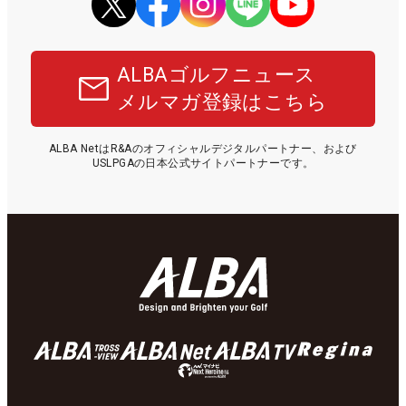
ALBAゴルフニュース
メルマガ登録はこちら
ALBA NetはR&Aのオフィシャルデジタルパートナー、および
USLPGAの日本公式サイトパートナーです。