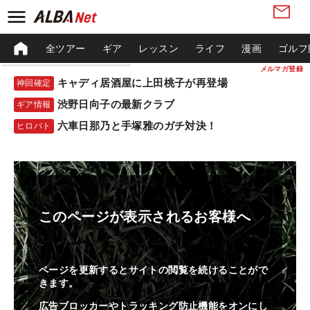
全ツアー
ギア
レッスン
ライフ
漫画
ゴルフ
メルマガ登録
キャディ居酒屋に上田桃子が再登場
神回確定
渋野日向子の最新クラブ
ギア情報
六車日那乃と手塚雅のガチ対決！
ヒロバト
このページが表示されるお客様へ
ページを更新するとサイトの閲覧を続けることがで
きます。
広告ブロッカーやトラッキング防止機能をオンにし