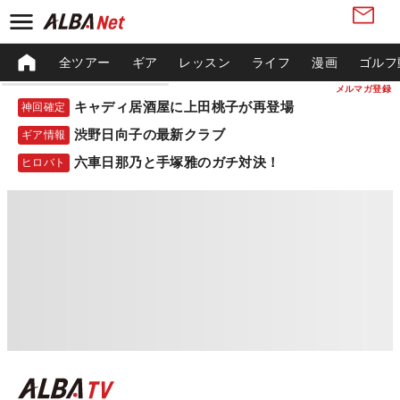
全ツアー
ギア
レッスン
ライフ
漫画
ゴルフ
メルマガ登録
キャディ居酒屋に上田桃子が再登場
神回確定
渋野日向子の最新クラブ
ギア情報
六車日那乃と手塚雅のガチ対決！
ヒロバト