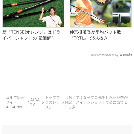
新『TENSEIオレンジ』はドラ
仲宗根澄香が平均パット数
イバーシャフトの“最適解”
『TRTL』で6人抜き！
Recommended by
ゴルフ総合
トッププ
【教えて！女子プロ先生】永井花奈が
ALBA
サイト
ロのレッ
解説！アイアンショットで芯に当てる
TV
ALBA Net
スン
３ヵ条