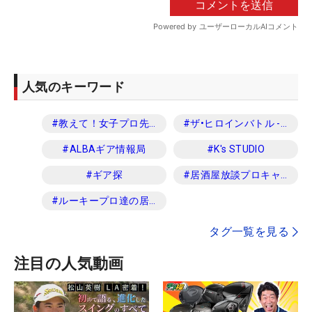
人気のキーワード
#
教えて！女子プロ先生
#
ザ•ヒロインバトル -NEXT BACK 9-
#
ALBAギア情報局
#
K's STUDIO
#
ギア探
#
居酒屋放談プロキャディ編
#
ルーキープロ達の居酒屋放談
タグ一覧を見る
注目の人気動画