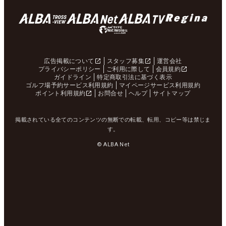
広告掲載について
スタッフ募集
運営会社
プライバシーポリシー
ご利用に際して
会員規約
ガイドライン
特定商取引法に基づく表示
ゴルフ場予約サービス利用規約
マイページサービス利用規約
ポイント利用規約
お問合せ
ヘルプ
サイトマップ
掲載されている全てのコンテンツの無断での転載、転用、コピー等は禁じま
す。
© ALBA Net