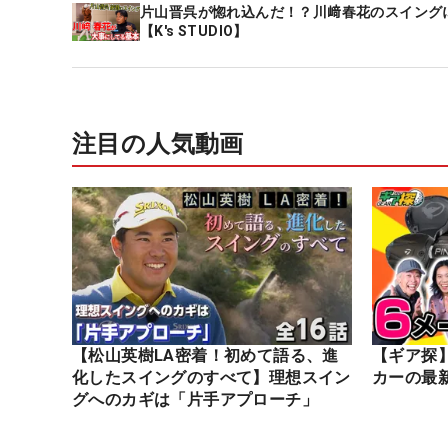
片山晋呉が惚れ込んだ！？川﨑春花のスイング
【K's STUDIO】
注目の人気動画
【松山英樹LA密着！初めて語る、進
【ギア探
化したスイングのすべて】理想スイン
カーの最
グへのカギは「片手アプローチ」