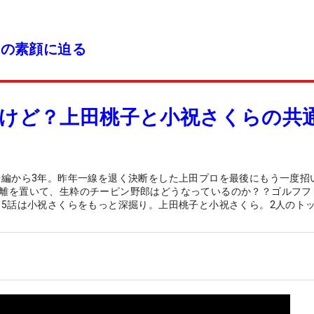
ロの素顔に迫る
けど？上田桃子と小祝さくらの共
子編から3年。昨年一線を退く決断をした上田プロを最後にもう一度招
離を置いて、生粋のチーピン野郎はどうなっているのか？？ゴルフフ
第5話は小祝さくらをもっと深掘り。上田桃子と小祝さくら。2人のト