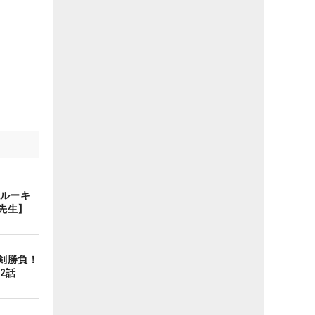
・ルーキ
先生】
剣勝負！
2話