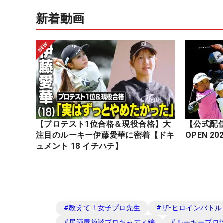
新着動画
【プロテスト1位合格＆現役合格】大
【公式配信】
注目のルーキー伊藤愛華に密着【ドキ
ュメント 18 イチハチ】
#
教えて！女子プロ先生
#
ザ•ヒロインバトル -N
#
居酒屋放談プロキャディ編
#
ルーキープロ