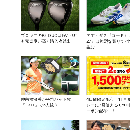
プロギアのRS DUOはFW・UT
アディダス『コードカ
も完成度が高く購入者続出！
27』は強烈な蹴りでパ
生む
仲宗根澄香が平均パット数
4日間限定配布！11月
『TRTL』で6人抜き！
レーに2回使える1,50
ーポン配布中！