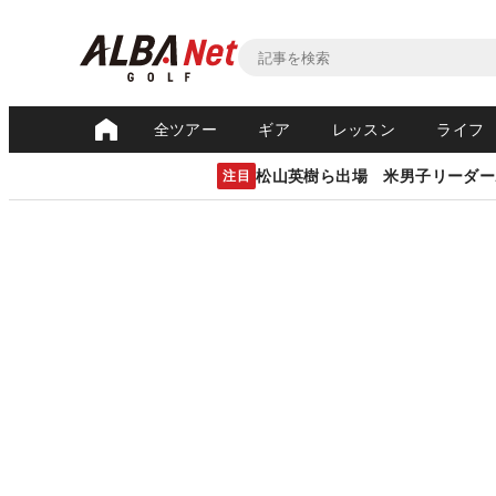
全ツアー
ギア
レッスン
ライフ
松山英樹ら出場 米男子リーダー
注目