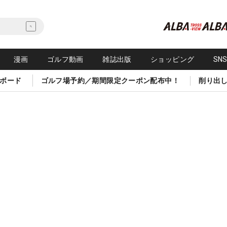
漫画
ゴルフ動画
雑誌出版
ショッピング
SN
ボード
ゴルフ場予約／期間限定クーポン配布中！
削り出