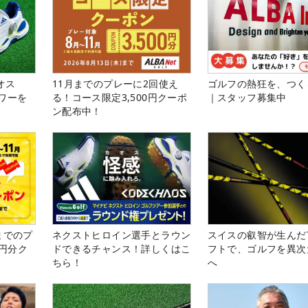
オス
11月までのプレーに2回使え
ゴルフの熱狂を、つく
ワーを
る！コース限定3,500円クーポ
｜スタッフ募集中
ン配布中！
までのプ
ネクストヒロイン選手とラウン
スイスの叡智が生んだT
0円分ク
ドできるチャンス！詳しくはこ
フトで、ゴルフを異次
ちら！
へ