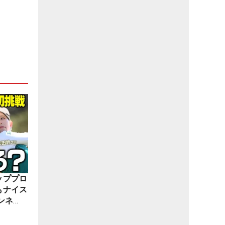
ッププロ
もナイス
ンネ