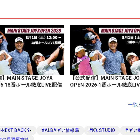
MAIN STAGE JOYX
【公式配信】MAIN STAGE JO
OPEN 2026 18番ホール徹底LIVE配信
OPEN 2026 1番ホール徹底
一覧
EXT BACK 9-
#
ALBAギア情報局
#
K's STUDIO
#
ギア
達の居酒屋放談