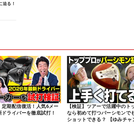
に迫る！
】定期配信復活！人気6メー
【検証】ツアーで活躍中のト
新ドライバーを徹底試打！
なら初めて打つパーシモンで
ショットできる？ 【ゆみチャ
ル】