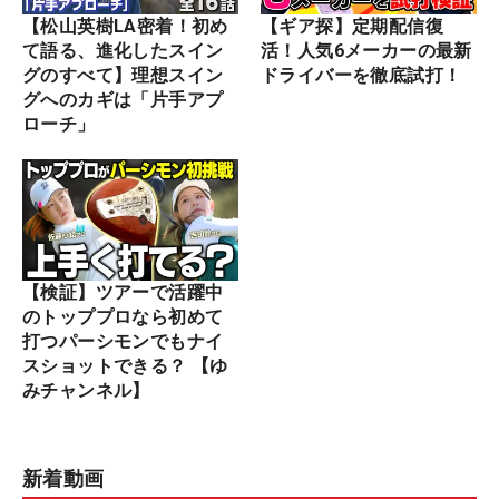
【松山英樹LA密着！初め
【ギア探】定期配信復
て語る、進化したスイン
活！人気6メーカーの最新
グのすべて】理想スイン
ドライバーを徹底試打！
グへのカギは「片手アプ
ローチ」
【検証】ツアーで活躍中
のトッププロなら初めて
打つパーシモンでもナイ
スショットできる？ 【ゆ
みチャンネル】
新着動画