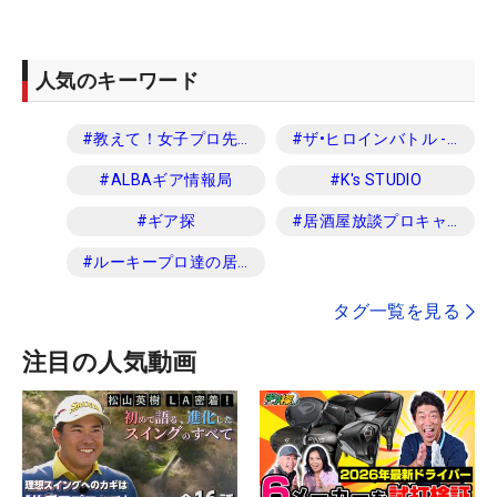
人気のキーワード
#
教えて！女子プロ先生
#
ザ•ヒロインバトル -NEXT BACK 9-
#
ALBAギア情報局
#
K's STUDIO
#
ギア探
#
居酒屋放談プロキャディ編
#
ルーキープロ達の居酒屋放談
タグ一覧を見る
注目の人気動画