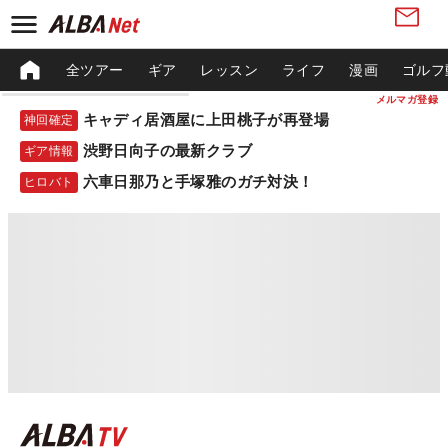
全ツアー
ギア
レッスン
ライフ
漫画
ゴルフ
メルマガ登録
キャディ居酒屋に上田桃子が再登場
神回確定
渋野日向子の最新クラブ
ギア情報
六車日那乃と手塚雅のガチ対決！
ヒロバト