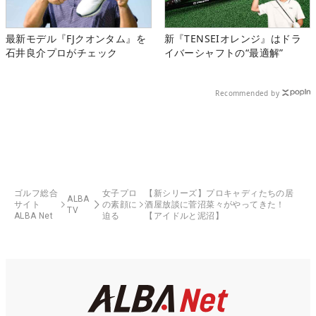
最新モデル『FJクオンタム』を
新『TENSEIオレンジ』はドラ
石井良介プロがチェック
イバーシャフトの“最適解”
Recommended by
ゴルフ総合
女子プロ
【新シリーズ】プロキャディたちの居
ALBA
サイト
の素顔に
酒屋放談に菅沼菜々がやってきた！
TV
ALBA Net
迫る
【アイドルと泥沼】