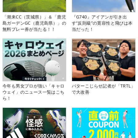
「潮来CC（茨城県）」＆「鹿児
『G740』アイアンが引き出
島ガーデンGC（鹿児島県）」の
す“反則級”の寛容性と飛びは本
無料プレー券が当たる！！
当だった！
今年も男女プロが強い「キャロ
パターこじらせ記者が「TRTL」
ウェイ」のニュース一覧はこち
で大改善
ら！