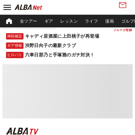
全ツアー
ギア
レッスン
ライフ
漫画
ゴルフ
メルマガ登録
キャディ居酒屋に上田桃子が再登場
神回確定
渋野日向子の最新クラブ
ギア情報
六車日那乃と手塚雅のガチ対決！
ヒロバト