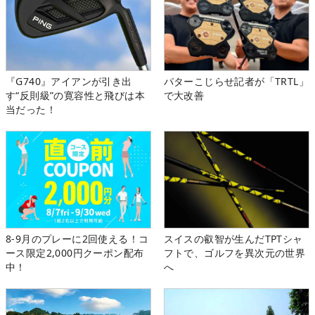
『G740』アイアンが引き出
パターこじらせ記者が「TRTL」
す“反則級”の寛容性と飛びは本
で大改善
当だった！
8-9月のプレーに2回使える！コ
スイスの叡智が生んだTPTシャ
ース限定2,000円クーポン配布
フトで、ゴルフを異次元の世界
中！
へ