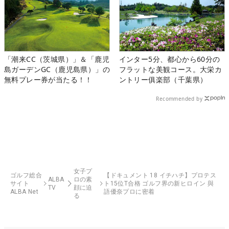
「潮来CC（茨城県）」＆「鹿児
インター5分、都心から60分の
島ガーデンGC（鹿児島県）」の
フラットな美観コース。大栄カ
無料プレー券が当たる！！
ントリー俱楽部（千葉県）
Recommended by
女子プ
ゴルフ総合
【ドキュメント 18 イチハチ】プロテス
ALBA
ロの素
サイト
ト15位T合格 ゴルフ界の新ヒロイン 與
TV
顔に迫
ALBA Net
語優奈プロに密着
る