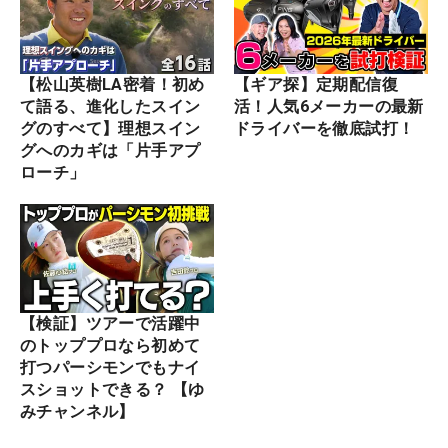
【松山英樹LA密着！初め
【ギア探】定期配信復
て語る、進化したスイン
活！人気6メーカーの最新
グのすべて】理想スイン
ドライバーを徹底試打！
グへのカギは「片手アプ
ローチ」
【検証】ツアーで活躍中
のトッププロなら初めて
打つパーシモンでもナイ
スショットできる？ 【ゆ
みチャンネル】