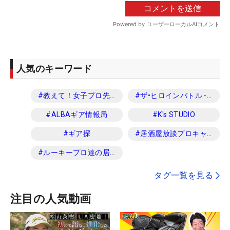
人気のキーワード
#
教えて！女子プロ先生
#
ザ•ヒロインバトル -NEXT BACK 9-
#
ALBAギア情報局
#
K's STUDIO
#
ギア探
#
居酒屋放談プロキャディ編
#
ルーキープロ達の居酒屋放談
タグ一覧を見る
注目の人気動画