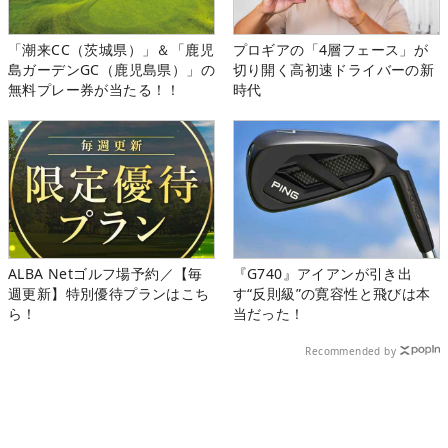
「潮来CC（茨城県）」＆「鹿児
プロギアの「4層フェース」が
島ガーデンGC（鹿児島県）」の
切り開く高初速ドライバーの新
無料プレー券が当たる！！
時代
ALBA Netゴルフ場予約／【毎
『G740』アイアンが引き出
週更新】特別優待プランはこち
す“反則級”の寛容性と飛びは本
ら！
当だった！
Recommended by