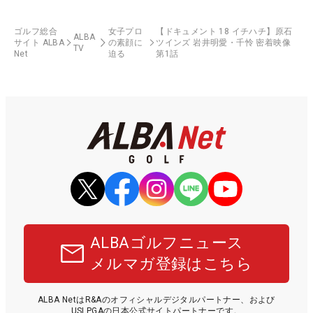
ゴルフ総合
女子プロ
【ドキュメント 18 イチハチ】原石
ALBA
サイト ALBA
の素顔に
ツインズ 岩井明愛・千怜 密着映像
TV
Net
迫る
第1話
ALBAゴルフニュース
メルマガ登録はこちら
ALBA NetはR&Aのオフィシャルデジタルパートナー、および
USLPGAの日本公式サイトパートナーです。