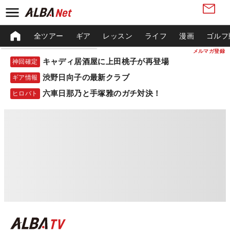
全ツアー
ギア
レッスン
ライフ
漫画
ゴルフ
メルマガ登録
キャディ居酒屋に上田桃子が再登場
神回確定
渋野日向子の最新クラブ
ギア情報
六車日那乃と手塚雅のガチ対決！
ヒロバト