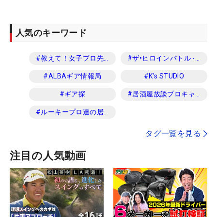
人気のキーワード
#
教えて！女子プロ先生
#
ザ•ヒロインバトル -NEXT BACK 9-
#
ALBAギア情報局
#
K's STUDIO
#
ギア探
#
居酒屋放談プロキャディ編
#
ルーキープロ達の居酒屋放談
タグ一覧を見る
注目の人気動画