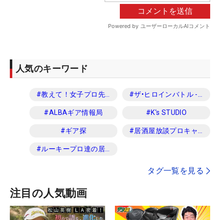
人気のキーワード
#
教えて！女子プロ先生
#
ザ•ヒロインバトル -NEXT BACK 9-
#
ALBAギア情報局
#
K's STUDIO
#
ギア探
#
居酒屋放談プロキャディ編
#
ルーキープロ達の居酒屋放談
タグ一覧を見る
注目の人気動画