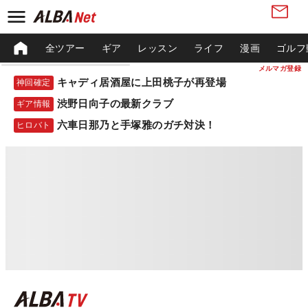
全ツアー
ギア
レッスン
ライフ
漫画
ゴルフ
メルマガ登録
キャディ居酒屋に上田桃子が再登場
神回確定
渋野日向子の最新クラブ
ギア情報
六車日那乃と手塚雅のガチ対決！
ヒロバト