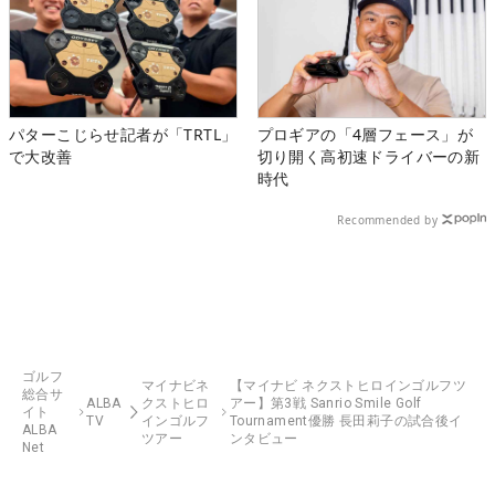
パターこじらせ記者が「TRTL」
プロギアの「4層フェース」が
で大改善
切り開く高初速ドライバーの新
時代
Recommended by
ゴルフ
マイナビネ
【マイナビ ネクストヒロインゴルフツ
総合サ
ALBA
クストヒロ
アー】第3戦 Sanrio Smile Golf
イト
TV
インゴルフ
Tournament優勝 長田莉子の試合後イ
ALBA
ツアー
ンタビュー
Net