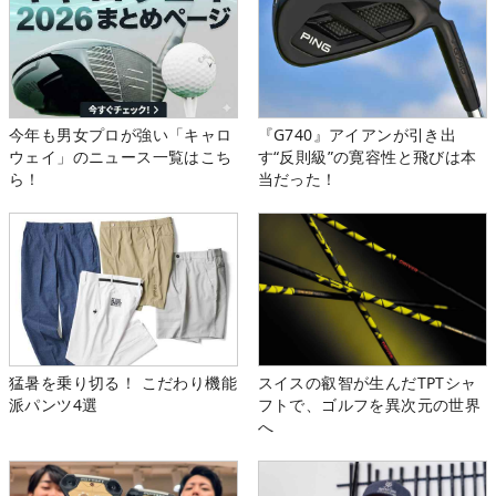
今年も男女プロが強い「キャロ
『G740』アイアンが引き出
ウェイ」のニュース一覧はこち
す“反則級”の寛容性と飛びは本
ら！
当だった！
猛暑を乗り切る！ こだわり機能
スイスの叡智が生んだTPTシャ
派パンツ4選
フトで、ゴルフを異次元の世界
へ